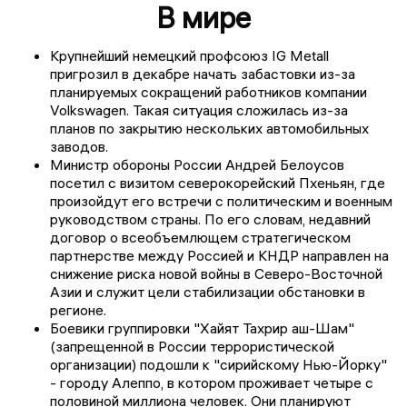
В мире
Крупнейший немецкий профсоюз IG Metall
пригрозил в декабре начать забастовки из-за
планируемых сокращений работников компании
Volkswagen. Такая ситуация сложилась из-за
планов по закрытию нескольких автомобильных
заводов.
Министр обороны России Андрей Белоусов
посетил с визитом северокорейский Пхеньян, где
произойдут его встречи с политическим и военным
руководством страны. По его словам, недавний
договор о всеобъемлющем стратегическом
партнерстве между Россией и КНДР направлен на
снижение риска новой войны в Северо-Восточной
Азии и служит цели стабилизации обстановки в
регионе.
Боевики группировки "Хайят Тахрир аш-Шам"
(запрещенной в России террористической
организации) подошли к "сирийскому Нью-Йорку"
- городу Алеппо, в котором проживает четыре с
половиной миллиона человек. Они планируют