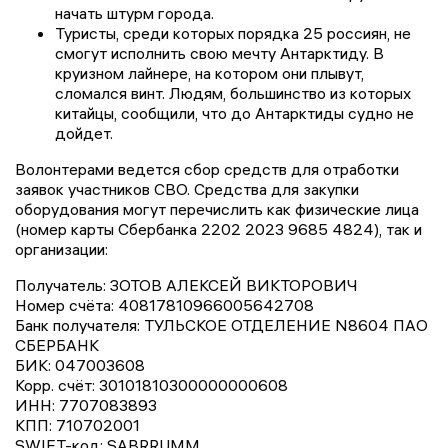
начать штурм города.
Туристы, среди которых порядка 25 россиян, не
смогут исполнить свою мечту Антарктиду. В
круизном лайнере, на котором они плывут,
сломался винт. Людям, большинство из которых
китайцы, сообщили, что до Антарктиды судно не
дойдет.
Волонтерами ведется сбор средств для отработки
заявок участников СВО. Средства для закупки
оборудования могут перечислить как физические лица
(номер карты Сбербанка 2202 2023 9685 4824), так и
организации:
Получатель: ЗОТОВ АЛЕКСЕЙ ВИКТОРОВИЧ
Номер счёта: 40817810966005642708
Банк получателя: ТУЛЬСКОЕ ОТДЕЛЕНИЕ N8604 ПАО
СБЕРБАНК
БИК: 047003608
Корр. счёт: 30101810300000000608
ИНН: 7707083893
КПП: 710702001
SWIFT-код: SABRRUMM