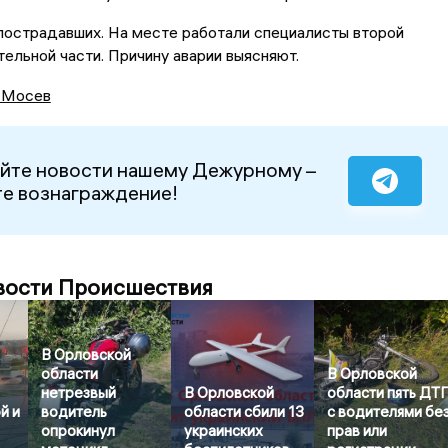
пострадавших. На месте работали специалисты второй
ельной части. Причину аварии выясняют.
 Мосев
йте новости нашему Дежурному –
е вознаграждение!
вости Происшествия
В Орловской
области
В Орловской
нетрезвый
В Орловской
области пять ДТ
й и
водитель
области сбили 13
с водителями бе
опрокинул
украинских
прав или