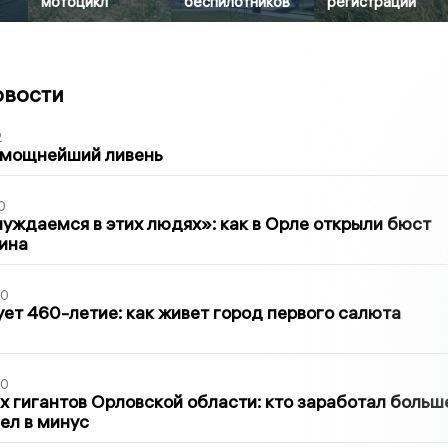
мотоцикл
беспилотников
регистрации
овости
2
 мощнейший ливень
0
уждаемся в этих людях»: как в Орле открыли бюст
ина
30
ет 460-летие: как живет город первого салюта
30
х гигантов Орловской области: кто заработал больш
шел в минус