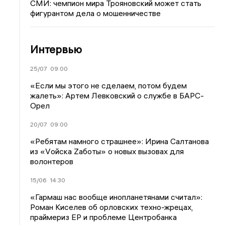
СМИ: чемпион мира Трояновский может стать
фигурантом дела о мошенничестве
Интервью
25/07
09:00
«Если мы этого не сделаем, потом будем
жалеть»: Артем Левковский о службе в БАРС-
Орел
20/07
09:00
«Ребятам намного страшнее»: Ирина Салтанова
из «Vойска Zаботы» о новых вызовах для
волонтеров
15/06
14:30
«Гармаш нас вообще инопланетянами считал»:
Роман Киселев об орловских техно-жрецах,
праймериз ЕР и проблеме Центробанка