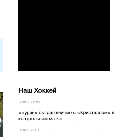
Наш Хоккей
07/08
22:01
«Буран» сыграл вничью с «Кристаллом» в
контрольном матче
П
з
07/08
21:01