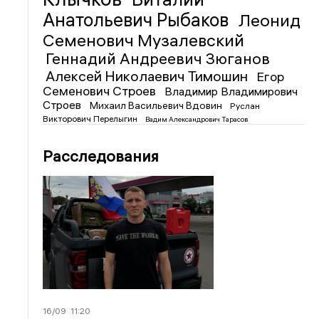
Анатольевич Рыбаков
Леонид
Семенович Музалевский
Геннадий Андреевич Зюганов
Алексей Николаевич Тимошин
Егор
Семенович Строев
Владимир Владимирович
Строев
Михаил Васильевич Вдовин
Руслан
Викторович Перелыгин
Вадим Александрович Тарасов
Расследования
16/09
11:20