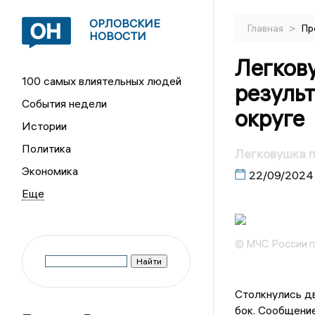
ОРЛОВСКИЕ
>
Главная
Пр
НОВОСТИ
Легков
100 самых влиятельных людей
резуль
События недели
округе
Истории
Политика
Легковушка п
Экономика
22/09/2024
© МЧС России п
Столкнулись дв
бок. Сообщение