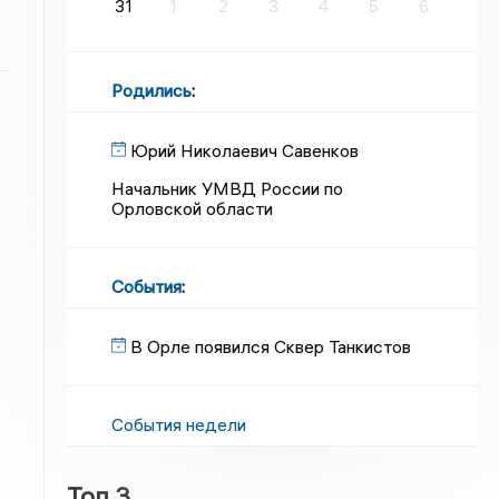
31
1
2
3
4
5
6
Родились
:
Юрий Николаевич Савенков
Начальник УМВД России по
Орловской области
События
:
В Орле появился Сквер Танкистов
События недели
Топ 3