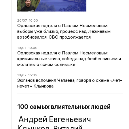
26/07
10:00
Орловская неделя с Павлом Несмеловым:
выборы уже близко, процесс над Лежневым
возобновился, СВО продолжается
19/07
10:00
Орловская неделя с Павлом Несмеловым:
криминальные чтива, победа над безбензиньем и
молитвы о ясном солнышке
18/07
15:35
Зюганов вспомнил Чапаева, говоря о схеме «чет-
нечет» Клычкова
100 самых влиятельных людей
Андрей Евгеньевич
Клычков
Виталий