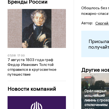
Бренды России
Обошлось без 
пожарно-спасат
Автор:
Сергей
Присыла
получайт
07/08
17:00
7 августа 1803 года граф
Федор Иванович Толстой
Другие но
отправился в кругосветное
путешествие
Новости компаний
Орёл накрыл
мощнейший
ливень с грозо
отключением