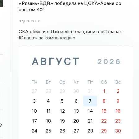
«Рязань-ВДВ» победила на ЦСКА-Арене со
счётом 4:2
07/08
20:31
СКА обменял Джозефа Бландиси в «Салават
Юлаев» за компенсацию
АВГУСТ
2026
Пн
Вт
Ср
Чт
Пт
Сб
Вс
27
28
29
30
31
1
2
3
4
5
6
7
8
9
10
11
12
13
14
15
16
17
18
19
20
21
22
23
е
24
25
26
27
28
29
30