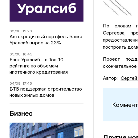
По словам пр
05/08
19:20
Сергеева, п
Автокредитный портфель Банка
предоставлени
Уралсиб вырос на 23%
построить дома
05/08
10:45
Проект подд
Банк Уралсиб – в Топ-10
рейтинга по объемам
окончательное 
ипотечного кредитования
Автор:
Сергей
04/08
17:45
ВТБ поддержал строительство
новых жилых домов
Коммент
Бизнес
Другие но