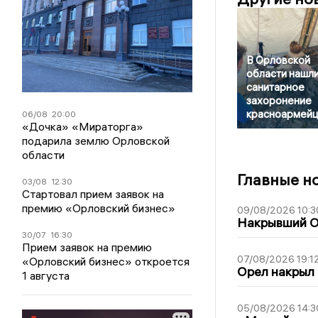
В Орловской
области нашл
санитарное
захоронение
красноармей
06/08
20:00
«Дочка» «Мираторга»
подарила землю Орловской
области
Главные н
03/08
12:30
Стартовал прием заявок на
премию «Орловский бизнес»
09/08/2026 10:3
Накрывший О
30/07
16:30
Прием заявок на премию
07/08/2026 19:1
«Орловский бизнес» откроется
Орел накрыл
1 августа
05/08/2026 14:3