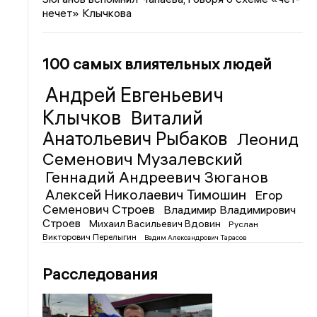
нечет» Клычкова
100 самых влиятельных людей
Андрей Евгеньевич
Клычков
Виталий
Анатольевич Рыбаков
Леонид
Семенович Музалевский
Геннадий Андреевич Зюганов
Алексей Николаевич Тимошин
Егор
Семенович Строев
Владимир Владимирович
Строев
Михаил Васильевич Вдовин
Руслан
Викторович Перелыгин
Вадим Александрович Тарасов
Расследования