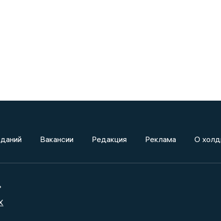
зданий
Вакансии
Редакция
Реклама
О холд
»
X