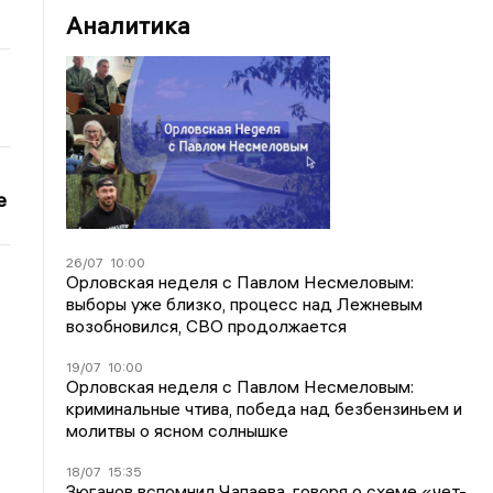
Аналитика
е
26/07
10:00
Орловская неделя с Павлом Несмеловым:
выборы уже близко, процесс над Лежневым
возобновился, СВО продолжается
19/07
10:00
Орловская неделя с Павлом Несмеловым:
криминальные чтива, победа над безбензиньем и
молитвы о ясном солнышке
18/07
15:35
Зюганов вспомнил Чапаева, говоря о схеме «чет-