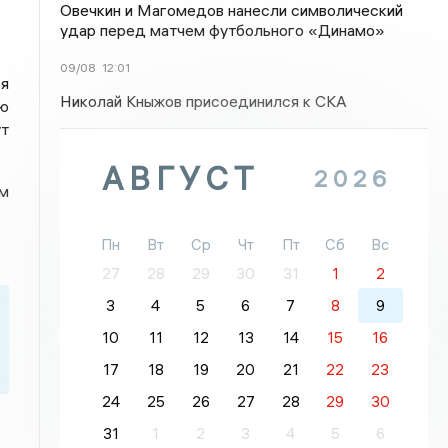
Овечкин и Магомедов нанесли символический
удар перед матчем футбольного «Динамо»
09/08
12:01
я
Николай Кныжов присоединился к СКА
ю
ут
АВГУСТ
2026
м
Пн
Вт
Ср
Чт
Пт
Сб
Вс
27
28
29
30
31
1
2
3
4
5
6
7
8
9
10
11
12
13
14
15
16
17
18
19
20
21
22
23
24
25
26
27
28
29
30
31
1
2
3
4
5
6