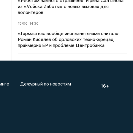
«Ребятам намного страшнее»: Ирина Салтанова
из «Vойска Zаботы» о новых вызовах для
волонтеров
15/06
14:30
«Гармаш нас вообще инопланетянами считал»:
Роман Киселев об орловских техно-жрецах,
праймериз ЕР и проблеме Центробанка
инге
Дежурный по новостям
16+