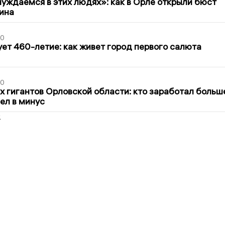
уждаемся в этих людях»: как в Орле открыли бюст
ина
30
ет 460-летие: как живет город первого салюта
30
х гигантов Орловской области: кто заработал больш
шел в минус
2