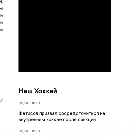
,
им
 и
ей
м
Наш Хоккей
09/08
16:31
Фетисов призвал сосредоточиться на
внутреннем хоккее после санкций
09/08
15:31