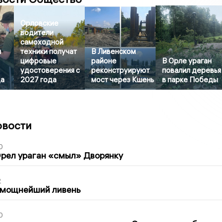
Орловские
водители
самоходной
и
техники получат
В Ливенском
цифровые
районе
В Орле ураган
удостоверения с
реконструируют
повалил деревья
ца
2027 года
мост через Кшень
в парке Победы
овости
0
рел ураган «смыл» Дворянку
2
 мощнейший ливень
0