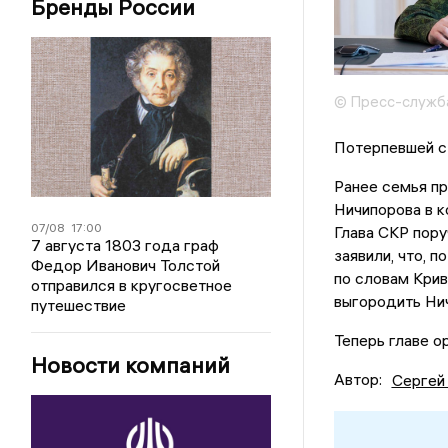
Бренды России
© Пресс-служб
Потерпевшей ст
Ранее семья п
Ничипорова в к
07/08
17:00
Глава СКР пору
7 августа 1803 года граф
заявили, что, п
Федор Иванович Толстой
по словам Кри
отправился в кругосветное
выгородить Ни
путешествие
Теперь главе о
Новости компаний
Автор:
Сергей