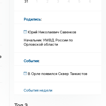
31
1
2
3
4
5
6
Родились
:
Юрий Николаевич Савенков
Начальник УМВД России по
Орловской области
е
События
:
В Орле появился Сквер Танкистов
События недели
Топ 3