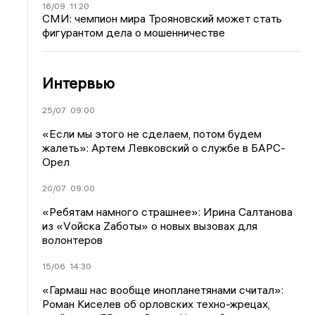
16/09
11:20
СМИ: чемпион мира Трояновский может стать
фигурантом дела о мошенничестве
Интервью
25/07
09:00
«Если мы этого не сделаем, потом будем
жалеть»: Артем Левковский о службе в БАРС-
Орел
20/07
09:00
«Ребятам намного страшнее»: Ирина Салтанова
из «Vойска Zаботы» о новых вызовах для
волонтеров
15/06
14:30
«Гармаш нас вообще инопланетянами считал»:
Роман Киселев об орловских техно-жрецах,