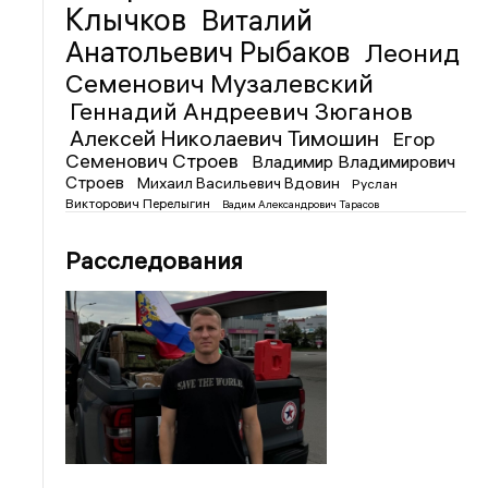
Клычков
Виталий
Анатольевич Рыбаков
Леонид
Семенович Музалевский
Геннадий Андреевич Зюганов
Алексей Николаевич Тимошин
Егор
Семенович Строев
Владимир Владимирович
Строев
Михаил Васильевич Вдовин
Руслан
Викторович Перелыгин
Вадим Александрович Тарасов
Расследования