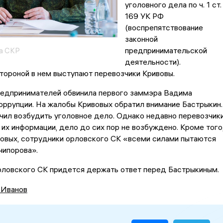
уголовного дела по ч. 1 ст.
169 УК РФ
(воспрепятствование
законной
предпринимательской
а СКР
деятельности).
ороной в нем выступают перевозчики Кривовы.
редпринимателей обвинила первого заммэра Вадима
оррупции. На жалобы Кривовых обратил внимание Бастрыкин.
чил возбудить уголовное дело. Однако недавно перевозчик
о их информации, дело до сих пор не возбуждено. Кроме того
вовых, сотрудники орловского СК «всеми силами пытаются
чипорова».
рловского СК придется держать ответ перед Бастрыкиным.
 Иванов