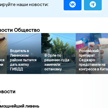
ируйте наши новости:
вости Общество
Водитель в
Российский
Ливенском
В Орле по
препарат
лся
районе пытался
решению суда
Седжаро
ии
дать взятку
заменили
представили на
ГИБДД
остановку
конгрессе в Кит
овости
2
 мощнейший ливень