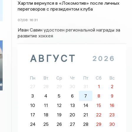
Хартли вернулся в «Локомотив» после личных
переговоров с президентом клуба
07/08
16:31
Иван Савин удостоен региональной награды за
развитие хоккея
АВГУСТ
2026
Пн
Вт
Ср
Чт
Пт
Сб
Вс
ае
27
28
29
30
31
1
2
3
4
5
6
7
8
9
10
11
12
13
14
15
16
17
18
19
20
21
22
23
24
25
26
27
28
29
30