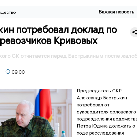
Важная новость
щество
кин потребовал доклад по
еревозчиков Кривовых
кого СК отчитается перед Бастрыкиным после жало
в
09:00
Председатель СКР
Александр Бастрыкин
потребовал от
руководителя орловского
подразделения ведомств
Петра Юдина доложить о
ходе расследования