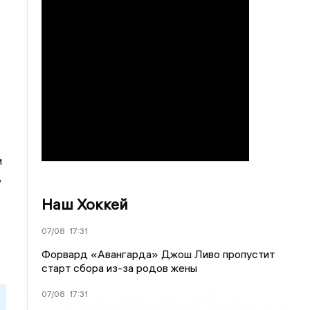
и
,
Наш Хоккей
07/08
17:31
Форвард «Авангарда» Джош Ливо пропустит
старт сбора из-за родов жены
07/08
17:31