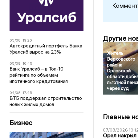
Коммент
Другие но
05/08
19:20
Автокредитный портфель Банка
Уралсиб вырос на 23%
Житель
Верховского
05/08
10:45
района
Банк Уралсиб – в Топ-10
Орловской
рейтинга по объемам
области доби
ипотечного кредитования
льготной пенс
через суд
04/08
17:45
ВТБ поддержал строительство
новых жилых домов
Главные н
Бизнес
07/08/2026 19:1
Орел накрыл