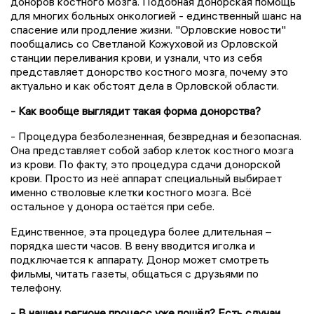
доноров костного мозга. Подобная донорская помощь
для многих больных онкологией - единственный шанс на
спасение или продление жизни. "Орловские новости"
пообщались со Светланой Кожуховой из Орловской
станции переливания крови, и узнали, что из себя
представляет донорство костного мозга, почему это
актуально и как обстоят дела в Орловской области.
- Как вообще выглядит такая форма донорства?
- Процедура безболезненная, безвредная и безопасная.
Она представляет собой забор клеток костного мозга
из крови. По факту, это процедура сдачи донорской
крови. Просто из неё аппарат специальный выбирает
именно стволовые клетки костного мозга. Всё
остальное у донора остаётся при себе.
Единственное, эта процедура более длительная –
порядка шести часов. В вену вводится иголка и
подключается к аппарату. Донор может смотреть
фильмы, читать газеты, общаться с друзьями по
телефону.
- В нашем регионе процесс уже пошёл? Есть случаи,