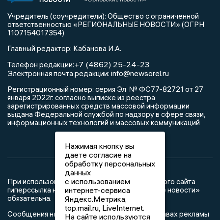
Учредитель (соучредители): Общество с ограниченной
ответственностью «РЕГИОНАЛЬНЫЕ НОВОСТИ» (ОГРН
1107154017354)
Главный редактор: Кабанова И.А.
+7 (4862) 25-24-23
Телефон редакции:
info@newsorel.ru
Электронная почта редакции:
Регистрационный номер: серия Эл № ФС77-82721 от 27
января 2022г. согласно выписке из реестра
зарегистрированных средств массовой информации
выдана Федеральной службой по надзору в сфере связи,
информационных технологий и массовых коммуникаций
Нажимая кнопку вы
даете согласие на
обработку персональных
данных
с использованием
При использовании любого материала с данного сайта
гиперссылка на Сетевое издание «Орловские новости»
интернет-сервиса
обязательна.
Яндекс.Метрика,
top.mail.ru, LiveInternet.
Сообщения на сером фоне размещены на правах рекламы
На сайте используются