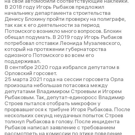
на свои автомобили соответствующие наклейки.
В 2018 году Игорь Рыбаков предложил
начальнику департамента строительства
Денису Блохину пройти проверку на полиграфе,
так как к его деятельности за период
Потомского возникло много вопросов. Блохин
обещал подумать. В 2019 году Игорь Рыбаков
потребовал отставки Леонида Музалевского,
который на протяжении губернаторства
одиозного Потомского во всем его
поддерживал.
В сентябре 2020 года избрался депутатом в
Орловский горсовет.
25 марта 2021 года на сессии горсовета Орла
произошла небольшая потасовка между
депутатами Владимиром Строевым и Игорем
Рыбаковым. Так, депутат-единоросс Владимир
Строев пытался отобрать микрофон у
прорвавшегося к трибуне Игоря Рыбакова. После
нескольких секунд неудачных попыток Строев
толкнул Рыбакова в голову. После инцидента
Рыбаков написал заявление с требованием
рассмотреть на комиссии по этике поведение