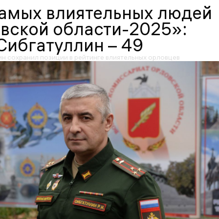
самых влиятельных людей
вской области-2025»:
Сибгатуллин – 49
ин сохранил позиции в рейтинге влиятельных орловцев