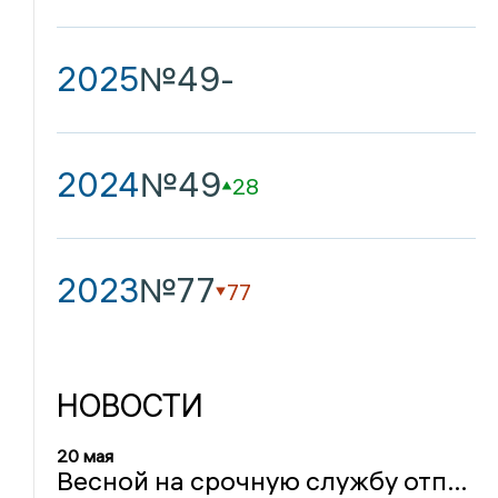
2025
№49
-
2024
№49
28
2023
№77
77
НОВОСТИ
20 мая
Весной на срочную службу отправят 1 тыс. орловцев