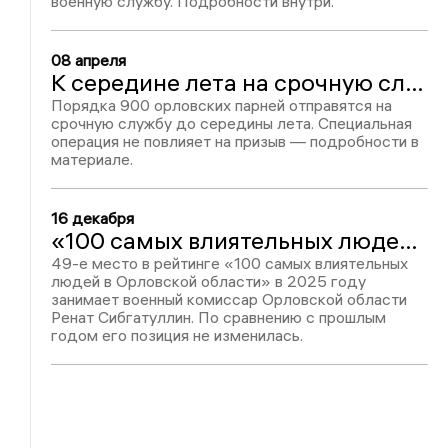
военную службу. Подробности внутри.
08 апреля
К середине лета на срочную службу отправят порядка 900 орловцев
Порядка 900 орловских парней отправятся на
срочную службу до середины лета. Специальная
операция не повлияет на призыв — подробности в
материале.
16 декабря
«100 самых влиятельных людей в Орловской области-2025»: Ренат Сибгатуллин – 49
49-е место в рейтинге «100 самых влиятельных
людей в Орловской области» в 2025 году
занимает военный комиссар Орловской области
Ренат Сибгатуллин. По сравнению с прошлым
годом его позиция не изменилась.