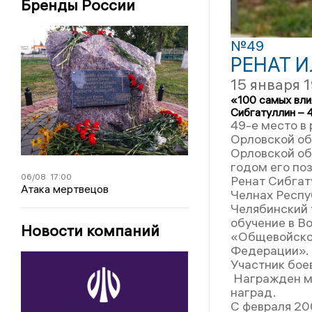
Бренды России
№49
РЕНАТ 
15 января 
«100 самых вли
Сибгатуллин – 
49-е место в
Орловской об
Орловской об
годом его по
06/08
17:00
Ренат Сибгат
Атака мертвецов
Челнах Респу
Челябинский 
обучение в В
Новости компаний
«Общевойско
Федерации».
Участник бое
Награжден ме
наград.
С февраля 20