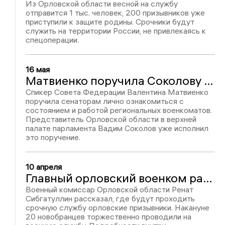
Из Орловской области весной на службу
отправится 1 тыс. человек, 200 призывников уже
приступили к защите родины. Срочники будут
служить на территории России, не привлекаясь к
спецоперации.
16 мая
Матвиенко поручила Соколову проверить орловские военкоматы
Спикер Совета Федерации Валентина Матвиенко
поручила сенаторам лично ознакомиться с
состоянием и работой региональных военкоматов.
Представитель Орловской области в верхней
палате парламента Вадим Соколов уже исполнил
это поручение.
10 апреля
Главный орловский военком рассказал, где будут служить призывники
Военный комиссар Орловской области Ренат
Сибгатуллин рассказал, где будут проходить
срочную службу орловские призывники. Накануне
20 новобранцев торжественно проводили на