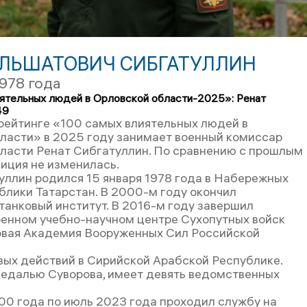
ИЛЬШАТОВИЧ СИБГАТУЛЛИН
1978 года
ятельных людей в Орловской области-2025»: Ренат
49
 рейтинге «100 самых влиятельных людей в
ласти» в 2025 году занимает военный комиссар
ласти Ренат Сибгатуллин. По сравнению с прошлым
зиция не изменилась.
уллин родился 15 января 1978 года в Набережных
блики Татарстан. В 2000-м году окончил
танковый институт. В 2016-м году завершил
оенном учебно-научном центре Сухопутных войск
вая Академия Вооруженных Сил Российской
вых действий в Сирийской Арабской Республике.
далью Суворова, имеет девять ведомственных
00 года по июль 2023 года проходил службу на