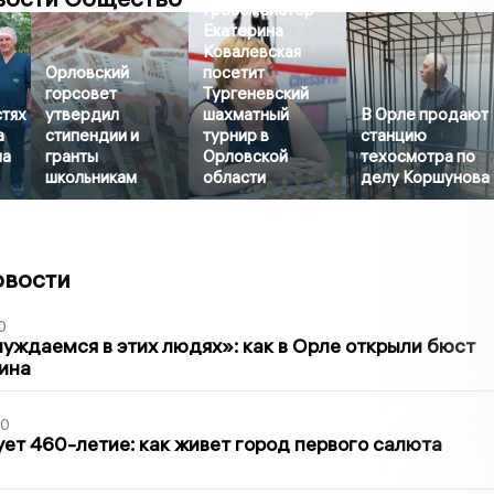
Гроссмейстер
Екатерина
Ковалевская
Орловский
посетит
горсовет
Тургеневский
стях
утвердил
шахматный
В Орле продают
а
стипендии и
турнир в
станцию
на
гранты
Орловской
техосмотра по
школьникам
области
делу Коршунова
овости
0
уждаемся в этих людях»: как в Орле открыли бюст
ина
30
ет 460-летие: как живет город первого салюта