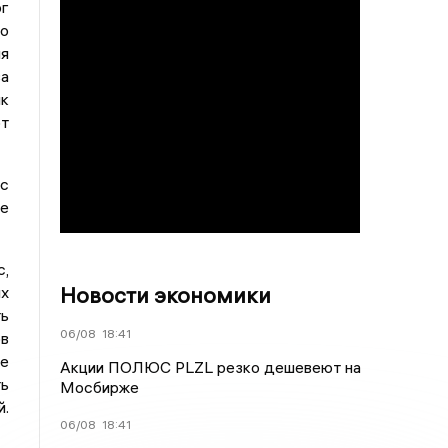
г
о
я
а
ик
от
с
ые
с,
Новости экономики
ых
ть
06/08
18:41
ов
ее
Акции ПОЛЮС PLZL резко дешевеют на
ть
Мосбирже
й.
06/08
18:41