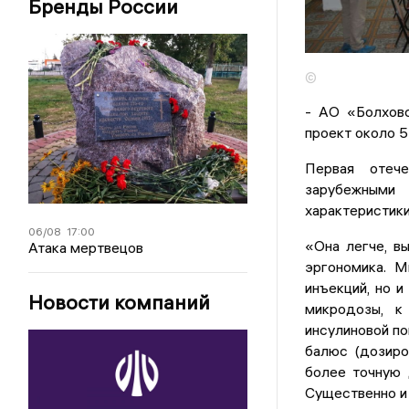
Бренды России
©
- АО «Болховс
проект около 5
Первая отеч
зарубежными 
характеристик
06/08
17:00
«Она легче, в
Атака мертвецов
эргономика. М
инъекций, но и
Новости компаний
микродозы, к
инсулиновой п
балюс (дозиро
более точную 
Существенно и