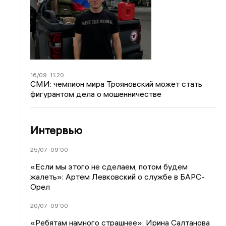
16/09
11:20
СМИ: чемпион мира Трояновский может стать
фигурантом дела о мошенничестве
Интервью
25/07
09:00
«Если мы этого не сделаем, потом будем
жалеть»: Артем Левковский о службе в БАРС-
Орел
20/07
09:00
«Ребятам намного страшнее»: Ирина Салтанова