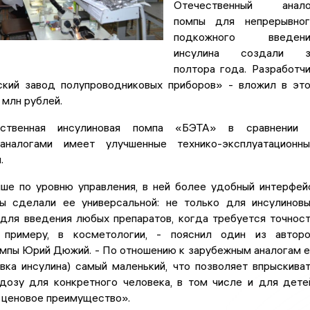
Отечественный анало
помпы для непрерывног
подкожного введени
инсулина создали з
полтора года. Разработч
кий завод полупроводниковых приборов» - вложил в эт
 млн рублей.
ественная инсулиновая помпа «БЭТА» в сравнении 
аналогами имеет улучшенные технико-эксплуатационн
и.
ыше по уровню управления, в ней более удобный интерфей
ы сделали ее универсальной: не только для инсулинов
 для введения любых препаратов, когда требуется точнос
 примеру, в косметологии, - пояснил один из автор
омпы Юрий Дюжий. - По отношению к зарубежным аналогам 
вка инсулина) самый маленький, что позволяет впрыскива
дозу для конкретного человека, в том числе и для дете
 ценовое преимущество».