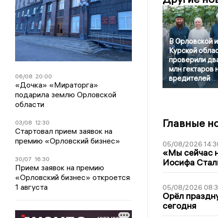
В Орловской и
Курской обла
проверили дв
млн гектаров 
06/08
20:00
вредителей
«Дочка» «Мираторга»
подарила землю Орловской
области
Главные н
03/08
12:30
Стартовал прием заявок на
премию «Орловский бизнес»
05/08/2026 14:3
«Мы сейчас н
30/07
16:30
Иосифа Стал
Прием заявок на премию
«Орловский бизнес» откроется
1 августа
05/08/2026 08:
Орёл праздну
сегодня