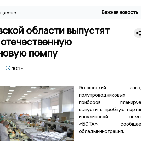
Важная новость
щество
вской области выпустят
 отечественную
новую помпу
10:15
Болховский заво
полупроводниковых
приборов планируе
выпустить пробную парт
инсулиновой помп
«БЭТА», сообщае
обладминистрация.