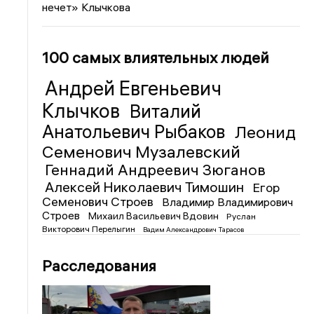
нечет» Клычкова
100 самых влиятельных людей
Андрей Евгеньевич
Клычков
Виталий
Анатольевич Рыбаков
Леонид
Семенович Музалевский
Геннадий Андреевич Зюганов
Алексей Николаевич Тимошин
Егор
Семенович Строев
Владимир Владимирович
Строев
Михаил Васильевич Вдовин
Руслан
Викторович Перелыгин
Вадим Александрович Тарасов
Расследования