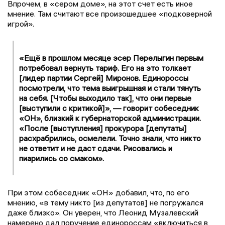
Впрочем, в «сером доме», на этот счет есть иное
мнение. Там считают все произошедшее «подковерной
игрой».
«Ещё в прошлом месяце эсер Перелыгин первым
потребовал вернуть тариф. Его на это толкает
[лидер партии Сергей] Миронов. Единороссы
посмотрели, что тема выигрышная и стали тянуть
на себя. [Чтобы выходило так], что они первые
[выступили с критикой]», — говорит собеседник
«ОН», близкий к губернаторской администрации.
«После [выступления] прокурора [депутаты]
расхрабрились, осмелели. Точно знали, что никто
не ответит и не даст сдачи. Рисовались и
пиарились со смаком».
При этом собеседник «ОН» добавил, что, по его
мнению, «в тему никто [из депутатов] не погружался
даже близко». Он уверен, что Леонид Музалевский
намерено дал поручение единороссам «включиться в