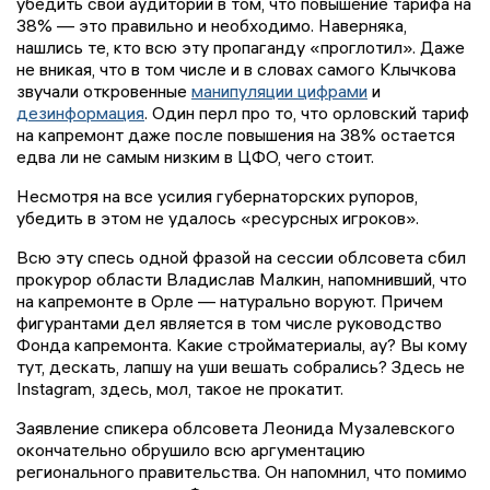
убедить свои аудитории в том, что повышение тарифа на
38% — это правильно и необходимо. Наверняка,
нашлись те, кто всю эту пропаганду «проглотил». Даже
не вникая, что в том числе и в словах самого Клычкова
звучали откровенные
манипуляции цифрами
и
дезинформация
. Один перл про то, что орловский тариф
на капремонт даже после повышения на 38% остается
едва ли не самым низким в ЦФО, чего стоит.
Несмотря на все усилия губернаторских рупоров,
убедить в этом не удалось «ресурсных игроков».
Всю эту спесь одной фразой на сессии облсовета сбил
прокурор области Владислав Малкин, напомнивший, что
на капремонте в Орле — натурально воруют. Причем
фигурантами дел является в том числе руководство
Фонда капремонта. Какие стройматериалы, ау? Вы кому
тут, дескать, лапшу на уши вешать собрались? Здесь не
Instagram, здесь, мол, такое не прокатит.
Заявление спикера облсовета Леонида Музалевского
окончательно обрушило всю аргументацию
регионального правительства. Он напомнил, что помимо