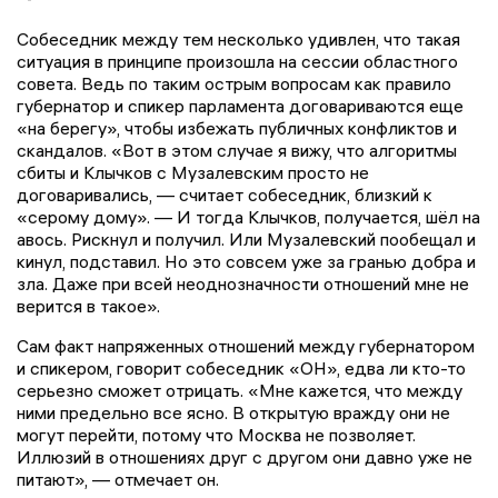
Собеседник между тем несколько удивлен, что такая
ситуация в принципе произошла на сессии областного
совета. Ведь по таким острым вопросам как правило
губернатор и спикер парламента договариваются еще
«на берегу», чтобы избежать публичных конфликтов и
скандалов. «Вот в этом случае я вижу, что алгоритмы
сбиты и Клычков с Музалевским просто не
договаривались, — считает собеседник, близкий к
«серому дому». — И тогда Клычков, получается, шёл на
авось. Рискнул и получил. Или Музалевский пообещал и
кинул, подставил. Но это совсем уже за гранью добра и
зла. Даже при всей неоднозначности отношений мне не
верится в такое».
Сам факт напряженных отношений между губернатором
и спикером, говорит собеседник «ОН», едва ли кто-то
серьезно сможет отрицать. «Мне кажется, что между
ними предельно все ясно. В открытую вражду они не
могут перейти, потому что Москва не позволяет.
Иллюзий в отношениях друг с другом они давно уже не
питают», — отмечает он.