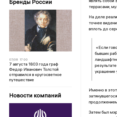
являть собой 
Бренды России
террасами, му
На деле реали
точнее видени
вплоть до се
«Если гово
бывших раб
ландшафтно
07/08
17:00
7 августа 1803 года граф
результате
Федор Иванович Толстой
украшение 
отправился в кругосветное
путешествие
Именно в этот
Новости компаний
затянувшегося
продолжением
Затем был мэр