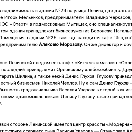
недвижимость в здании №29 по улице Ленина, где долгое 
е Игорь Мельников, предприниматели Владимир Черкасов, 
ООО «Старт» в подмосковных Мытищах, оно специализирует
том здании принадлежит бизнесвумен из Воронежа Наталье
омещения в здании №25, там, где находится кафе "Ягодка"
предпринимателю
Алексею Морозову
. Он же директор и с
оне Ленинской следом есть кафе «Китчен» и магазин «Орло
я последний, принадлежит Орловскому хлебокомбинату. Др
арита Шилина, а также некий Денис Глухов. Глухову принад
естный бизнесмен Николай Чеплов. Ну а сам
Денис Глухов 
бытность градоначальника Василия Уварова, который, как 
 своим единомышленникам. Денису Глухову также принадле
.
равой стороне Ленинской имеется центр красоты «Модерна».
т супруге старшего сына Василия Уварова — Станиславе Ал