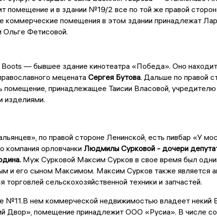
т помещение и в здании №19/2 все по той же правой стороне.
же коммерческие помещения в этом здании принадлежат Ла
и Ольге Фетисовой.
y Boots — бывшее здание кинотеатра «Победа». Оно находит
православного мецената
Сергея Бутова
. Дальше по правой 
ь помещение, принадлежащее Таисии Власовой, учредителю
и изделиями.
льянцев», по правой стороне Ленинской, есть пивбар «У мо
о компания орловчанки
Людмилы Сурковой - дочери депутат
одина.
Муж Сурковой Максим Сурков в свое время был одни
м и его сыном Максимом. Максим Сурков также является а
 торговлей сельскохозяйственной техники и запчастей.
 №11.В нем коммерческой недвижимостью владеет некий Вл
й Двор», помещение принадлежит ООО «Русиа». В числе с