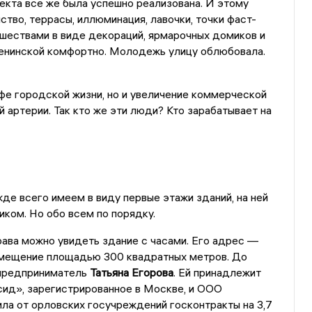
екта все же была успешно реализована. И этому
во, террасы, иллюминация, лавочки, точки фаст-
шествами в виде декораций, ярмарочных домиков и
Ленинской комфортно. Молодежь улицу облюбовала.
фе городской жизни, но и увеличение коммерческой
 артерии. Так кто же эти люди? Кто зарабатывает на
де всего имеем в виду первые этажи зданий, на ней
иком. Но обо всем по порядку.
рава можно увидеть здание с часами. Его адрес —
помещение площадью 300 квадратных метров. До
 предприниматель
Татьяна Егорова
. Ей принадлежит
сид», зарегистрированное в Москве, и ООО
ла от орловских госучреждений госконтракты на 3,7