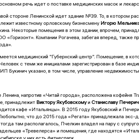
 основном речь идет о поставке медицинских масок и лекар
вой стороне Ленинской идет здание №39. То, в котором расп
длежит известному орловскому бизнесмену
Игорю Мельник
ина. Некоторые помещения в этом здании, впрочем, принад
 «Горизонт». Компании Рогачева, забегая вперед, также п
ода».
еется медицинский "Губернский центр". Помещение, в кото
 Человек с теми же инициалами зарегистрирован в базе инд
ИП Букинич указано, в том числе, управление недвижимость
е Ленина, напротив «Читай города», расположена кофейня Tr
фе, принадлежит
Виктору Якубовскому
и
Станиславу Печерич
одится кафе «Итальянцы». В 2015 году Якубовский и Печер
юбопытно, что до 2015 года «Регата» принадлежала экс-д
 тогда там располагалось, Пчелкин владел на пару с супру
адельцев «Тревелерса» и помещения, где находятся «Италья
осибирске у них есть фитнеспарк.