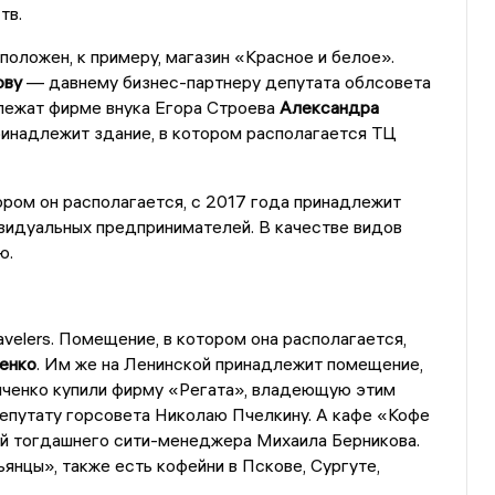
ств.
оложен, к примеру, магазин «Красное и белое».
ову
— давнему бизнес-партнеру депутата облсовета
лежат фирме внука Егора Строева
Александра
ринадлежит здание, в котором располагается ТЦ
ром он располагается, с 2017 года принадлежит
ивидуальных предпринимателей. В качестве видов
ю.
avelers. Помещение, в котором она располагается,
енко
. Им же на Ленинской принадлежит помещение,
иченко купили фирму «Регата», владеющую этим
епутату горсовета Николаю Пчелкину. А кафе «Кофе
гой тогдашнего сити-менеджера Михаила Берникова.
нцы», также есть кофейни в Пскове, Сургуте,