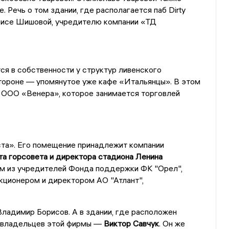
 Речь о том здании, где располагается паб Dirty
рисе Шишовой, учредителю компании «ТД
ся в собственности у структур ливенского
стороне — упомянутое уже кафе «Итальянцы». В этом
 ООО «Венера», которое занимается торговлей
ста». Его помещение принадлежит компании
а горсовета и директора стадиона Ленина
м из учредителей Фонда поддержки ФК "Орел",
кционером и директором АО "Атлант",
адимир Борисов. А в здании, где расположен
овладельцев этой фирмы —
Виктор Савчук
. Он же