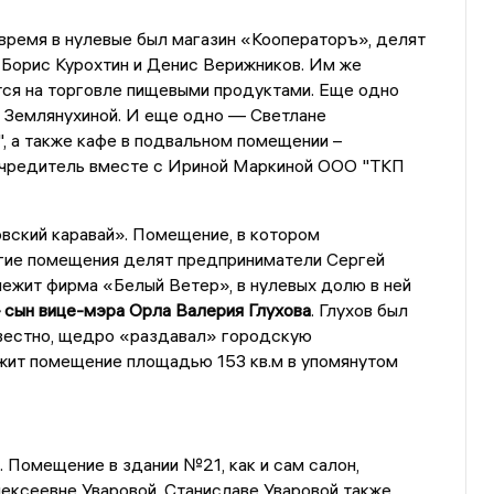
время в нулевые был магазин «Кооператоръ», делят
Борис Курохтин и Денис Верижников. Им же
ся на торговле пищевыми продуктами. Еще одно
 Землянухиной. И еще одно — Светлане
, а также кафе в подвальном помещении –
оучредитель вместе с Ириной Маркиной ООО "ТКП
вский каравай». Помещение, в котором
угие помещения делят предприниматели Сергей
лежит фирма «Белый Ветер», в нулевых долю в ней
– сын вице-мэра Орла Валерия Глухова
. Глухов был
известно, щедро «раздавал» городскую
жит помещение площадью 153 кв.м в упомянутом
 Помещение в здании №21, как и сам салон,
ексеевне Уваровой. Станиславе Уваровой также