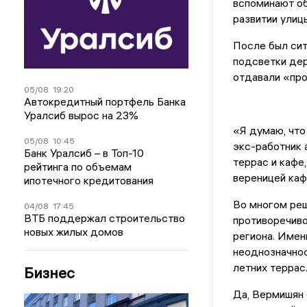
вспоминают об
развитии улиц
После был сит
подсветки дер
отдавали «про
05/08
19:20
Автокредитный портфель Банка
Уралсиб вырос на 23%
«Я думаю, что
05/08
10:45
экс-работник 
Банк Уралсиб – в Топ-10
террас и кафе
рейтинга по объемам
вереницей каф
ипотечного кредитования
Во многом реш
04/08
17:45
ВТБ поддержал строительство
противоречиво
новых жилых домов
региона. Имен
неоднозначнос
летних террас
Бизнес
Да, Вермишян 