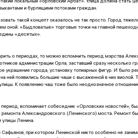
этакий локальный «орловский Арбат». Улица должна стать це
зыкантами и бурлящими потоками граждан.
зовать такой концепт оказалось не так просто. Город тяжело
ем оной. «Быдловатые» торговые точки на главной пешеходн
редины «десятых».
рить о периодах, то можно вспомнить период мэрства Алек
отников администрации Орла, заставший сразу несколько гр
е украшение города, установку топиарных фигур. И было ре
 на ней появились большие чаши с высаженной в них виолой.
улицы. К появлению чаш тоже было неоднозначное отношение:
 период, вспоминает собеседник «Орловских новостей», бы
 ремонта Александровского (Ленинского) моста. Ремонт бы
 улицы Ленина.
 Сафьянов, при котором Ленинской никто особенно не заним