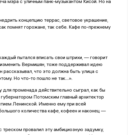
еча мэра с уличным панк-музыкантом Кисой. Но на
недрить концепцию террас, световое украшение,
ак помнят горожане, так себе. Кафе по-прежнему
каждый пытался вписать свои штрихи, — говорит
я изменить Вермишян, тоже поддерживал идею
Он рассказывал, что это должна быть улица с
этому. Но что-то пошло не так…».
 для променада действительно сыграл, как бы
м губернатором Потомским главный архитектор
тием Ленинской. Именно ему при всей
большого количества кафе, кофеен и наконец —
с треском провалил эту амбициозную задумку,