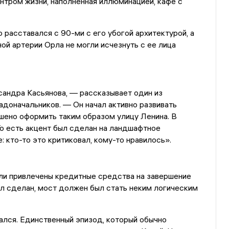
нтром жизни, наполненная иллюминацией, кафе с
 расставался с 90-ми с его убогой архитектурой, а
ой артерии Орла не могли исчезнуть с ее лица
сандра Касьянова, — рассказывает один из
адоначальников. — Он начал активно развивать
шено оформить таким образом улицу Ленина. В
 То есть акцент был сделан на ландшафтное
 кто-то это критиковал, кому-то нравилось».
ли привлечены кредитные средства на завершение
л сделан, мост должен был стать неким логическим
ался. Единственный эпизод, который обычно