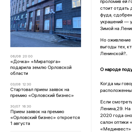
проломив ей г
стоит отдать 
фуда, сдобрен
украшений — у
Зимой на Лени
Но оживление 
выгоды тех, к
Ленинской?..
06/08
20:00
«Дочка» «Мираторга»
подарила землю Орловской
О народе поду
области
Когда мы гово
03/08
12:30
Стартовал прием заявок на
расположенных
премию «Орловский бизнес»
Если смотреть
30/07
16:30
Ленина,29. На
Прием заявок на премию
2020 года оно
«Орловский бизнес» откроется
салон оптики 
1 августа
«Мединвест» —