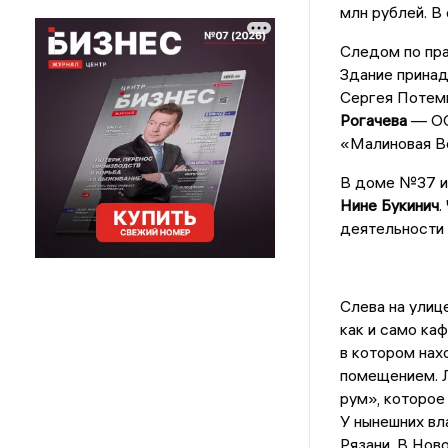
млн рублей. В
Следом по пра
Здание прина
Сергея Потемк
Рогачева
— ООО
«Малиновая В
В доме №37 им
Нине Букинич
.
деятельности 
Слева на улиц
как и само ка
в котором нах
помещением. Л
рум», которое
У нынешних вл
Рязани. В Нов