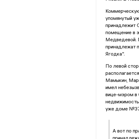
Коммерческую 
упомянутый уж
принадлежит 
помещение в э
Медведевой. П
принадлежат 
Ягодка".
По левой стор
располагаетс
Мамыкин, Марг
имел небезызв
вице-мэром в 
недвижимость
уже доме №37
А вот по п
принадлежа