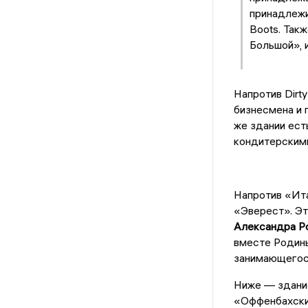
принадлежи
Boots. Так
Большой», 
Напротив Dirt
бизнесмена и 
же здании ест
кондитерским
Напротив «Ита
«Эверест». Эт
Александра Р
вместе Родины
занимающегося
Ниже — здание
«Оффенбахски