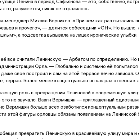
 улице Ленина в период Сафьянова — это, собственно, встр
ы это, разумеется, никак не отразилось.
и-менеджер Михаил Берников. «При нем как раз пытались в
евьев и прочего», — делится собеседник «ОН». Но вышло, к
шлым», а подсветка вызывала на лицах иронические улыбки.
 её все считали Ленинскую — Арбатом по определению. Но 
администрации Орла. — Глобально и системно её попыталс
, даже свое построил и сам на этой террасе вечно зависал. 
е, террас. Более менее концептуально он как раз отнёсся к 
ающую роль в превращении Ленинской в современную улицу
 это не звучало, Ваагн Вермишян — приглашенный одиозны
но Вермишян больше всех озаботился концептуальным разви
ти этой фигуры орловцы обязаны появлением на Ленинской 
.
обещал превратить Ленинскую в красивейшую улицу мира и 