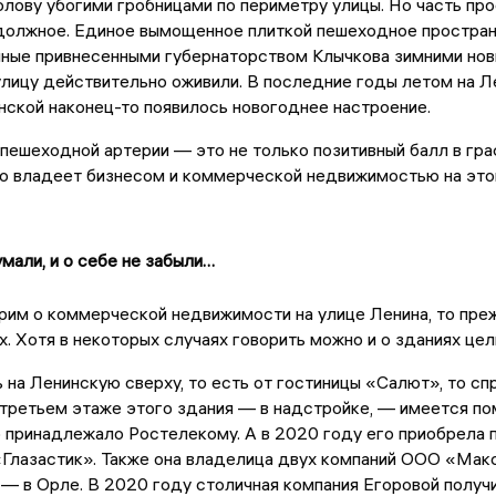
олову убогими гробницами по периметру улицы. Но часть про
должное. Единое вымощенное плиткой пешеходное пространст
ные привнесенными губернаторством Клычкова зимними нов
лицу действительно оживили. В последние годы летом на 
нской наконец-то появилось новогоднее настроение.
пешеходной артерии — это не только позитивный балл в гра
то владеет бизнесом и коммерческой недвижимостью на этой
мали, и о себе не забыли…
рим о коммерческой недвижимости на улице Ленина, то преж
. Хотя в некоторых случаях говорить можно и о зданиях цел
 на Ленинскую сверху, то есть от гостиницы «Салют», то сп
 третьем этаже этого здания — в надстройке, — имеется 
 принадлежало Ростелекому. А в 2020 году его приобрела
«Глазастик». Также она владелица двух компаний ООО «Мак
 в Орле. В 2020 году столичная компания Егоровой получи