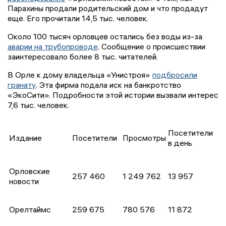
Парахины продали родительский дом и что продадут
еще. Его прочитали 14,5 тыс. человек.
Около 100 тысяч орловцев остались без воды из-за
аварии на трубопроводе
. Сообщение о происшествии
заинтересовало более 8 тыс. читателей.
В Орле к дому владельца «Унистроя»
подбросили
гранату
. Эта фирма подала иск на банкротство
«ЭкоСити». Подробности этой истории вызвали интерес
7,6 тыс. человек.
Посетители
Издание
Посетители
Просмотры
в день
Орловские
257 460
1 249 762
13 957
новости
Орелтаймс
259 675
780 576
11 872