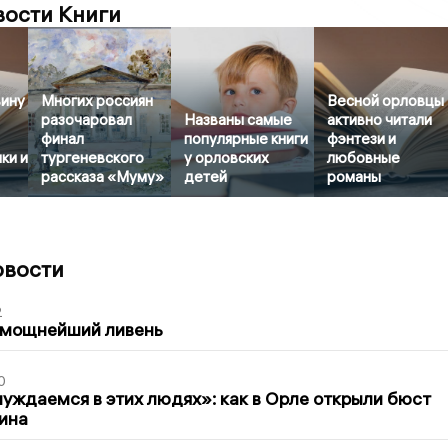
вости Книги
ину
Многих россиян
Весной орловцы
разочаровал
Названы самые
активно читали
финал
популярные книги
фэнтези и
ки и
тургеневского
у орловских
любовные
рассказа «Муму»
детей
романы
овости
2
 мощнейший ливень
0
уждаемся в этих людях»: как в Орле открыли бюст
ина