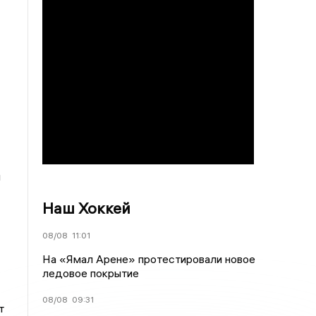
ы
Наш Хоккей
08/08
11:01
На «Ямал Арене» протестировали новое
ледовое покрытие
08/08
09:31
т