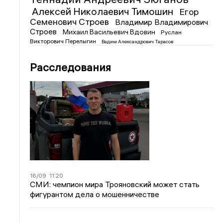
Алексей Николаевич Тимошин
Егор
Семенович Строев
Владимир Владимирович
Строев
Михаил Васильевич Вдовин
Руслан
Викторович Перелыгин
Вадим Александрович Тарасов
Расследования
16/09
11:20
СМИ: чемпион мира Трояновский может стать
фигурантом дела о мошенничестве