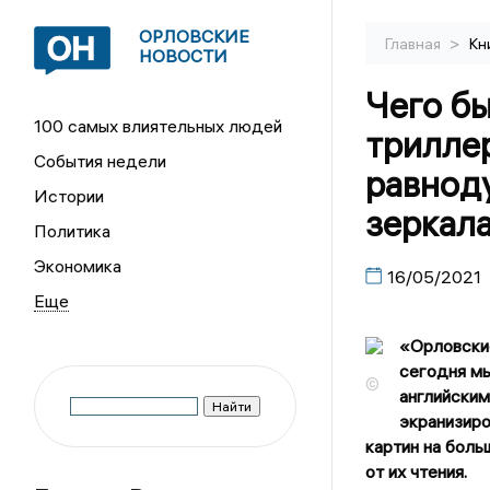
ОРЛОВСКИЕ
>
Главная
Кн
НОВОСТИ
Чего бы
100 самых влиятельных людей
триллер
События недели
равнод
Истории
зеркал
Политика
Экономика
16/05/2021
«Орловские
сегодня м
©
английским
экранизиро
картин на боль
от их чтения.