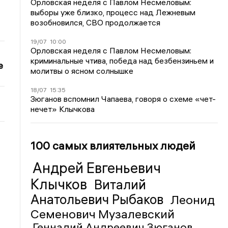
Орловская неделя с Павлом Несмеловым:
выборы уже близко, процесс над Лежневым
возобновился, СВО продолжается
19/07
10:00
Орловская неделя с Павлом Несмеловым:
криминальные чтива, победа над безбензиньем и
е
молитвы о ясном солнышке
18/07
15:35
Зюганов вспомнил Чапаева, говоря о схеме «чет-
нечет» Клычкова
100 самых влиятельных людей
Андрей Евгеньевич
Клычков
Виталий
Анатольевич Рыбаков
Леонид
Семенович Музалевский
Геннадий Андреевич Зюганов