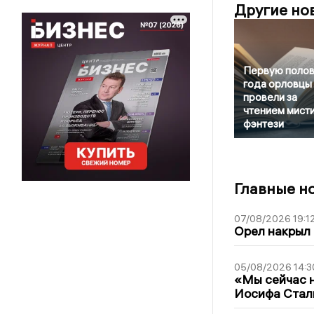
Другие но
Первую полов
года орловцы
провели за
чтением мисти
фэнтези
Главные н
07/08/2026 19:1
Орел накрыл
05/08/2026 14:3
«Мы сейчас н
Иосифа Стал