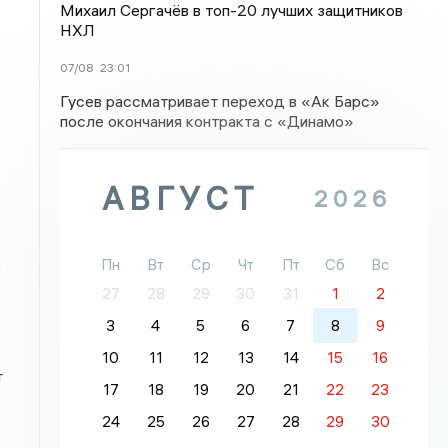
Михаил Сергачёв в топ-20 лучших защитников
НХЛ
07/08
23:01
Гусев рассматривает переход в «Ак Барс»
после окончания контракта с «Динамо»
АВГУСТ
2026
Пн
Вт
Ср
Чт
Пт
Сб
Вс
о
27
28
29
30
31
1
2
3
4
5
6
7
8
9
10
11
12
13
14
15
16
т
17
18
19
20
21
22
23
24
25
26
27
28
29
30