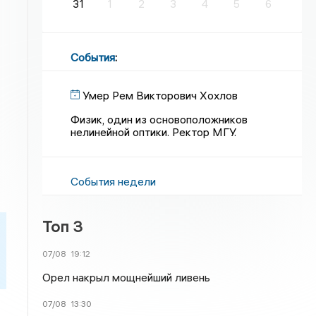
31
1
2
3
4
5
6
События
:
Умер Рем Викторович Хохлов
Физик, один из основоположников
нелинейной оптики. Ректор МГУ.
События недели
Топ 3
07/08
19:12
Орел накрыл мощнейший ливень
07/08
13:30