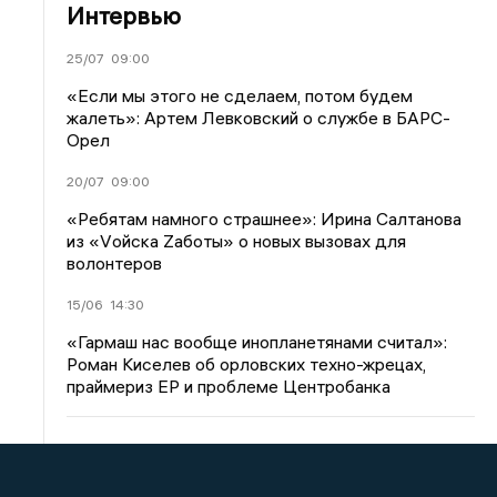
Интервью
25/07
09:00
«Если мы этого не сделаем, потом будем
жалеть»: Артем Левковский о службе в БАРС-
Орел
20/07
09:00
«Ребятам намного страшнее»: Ирина Салтанова
из «Vойска Zаботы» о новых вызовах для
волонтеров
15/06
14:30
«Гармаш нас вообще инопланетянами считал»:
Роман Киселев об орловских техно-жрецах,
праймериз ЕР и проблеме Центробанка