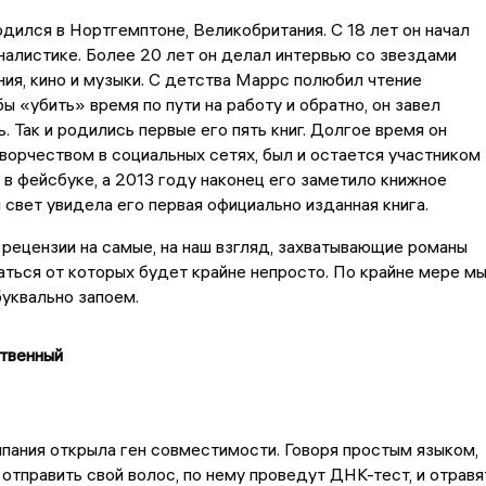
ился в Нортгемптоне, Великобритания. С 18 лет он начал
налистике. Более 20 лет он делал интервью со звездами
ия, кино и музыки. С детства Маррс полюбил чтение
бы «убить» время по пути на работу и обратно, он завел
. Так и родились первые его пять книг. Долгое время он
ворчеством в социальных сетях, был и остается участником
 в фейсбуке, а 2013 году наконец его заметило книжное
 свет увидела его первая официально изданная книга.
рецензии на самые, на наш взгляд, захватывающие романы
ться от которых будет крайне непросто. По крайне мере м
буквально запоем.
ственный
пания открыла ген совместимости. Говоря простым языком,
отправить свой волос, по нему проведут ДНК-тест, и отравя