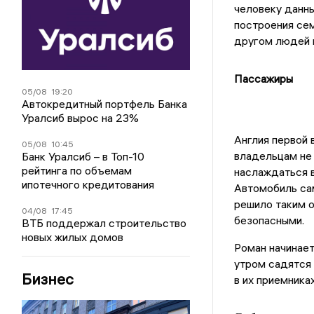
человеку данны
построения сем
другом людей 
Пассажиры
05/08
19:20
Автокредитный портфель Банка
Уралсиб вырос на 23%
Англия первой 
05/08
10:45
владельцам не 
Банк Уралсиб – в Топ-10
рейтинга по объемам
наслаждаться в
ипотечного кредитования
Автомобиль сам
решило таким 
04/08
17:45
безопасными.
ВТБ поддержал строительство
новых жилых домов
Роман начинает
утром садятся 
Бизнес
в их приемника