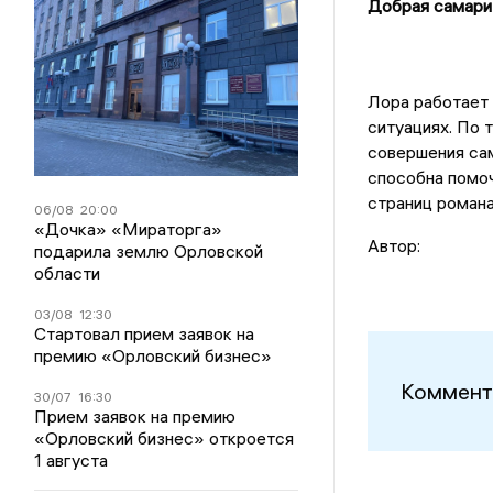
Добрая самари
Лора работает 
ситуациях. По 
совершения сам
способна помоч
страниц романа
06/08
20:00
«Дочка» «Мираторга»
Автор:
подарила землю Орловской
области
03/08
12:30
Стартовал прием заявок на
премию «Орловский бизнес»
Коммент
30/07
16:30
Прием заявок на премию
«Орловский бизнес» откроется
1 августа