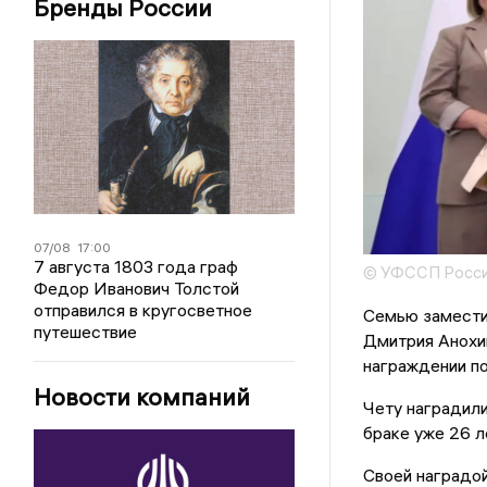
Бренды России
07/08
17:00
7 августа 1803 года граф
© УФССП России
Федор Иванович Толстой
отправился в кругосветное
Семью замести
путешествие
Дмитрия Анохи
награждении п
Новости компаний
Чету наградили
браке уже 26 л
Своей наградой