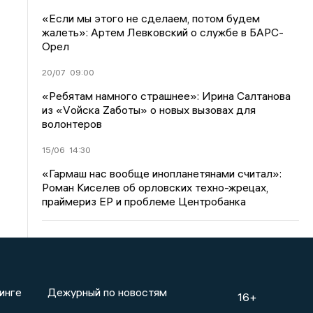
«Если мы этого не сделаем, потом будем
жалеть»: Артем Левковский о службе в БАРС-
Орел
20/07
09:00
«Ребятам намного страшнее»: Ирина Салтанова
из «Vойска Zаботы» о новых вызовах для
волонтеров
15/06
14:30
«Гармаш нас вообще инопланетянами считал»:
Роман Киселев об орловских техно-жрецах,
праймериз ЕР и проблеме Центробанка
инге
Дежурный по новостям
16+