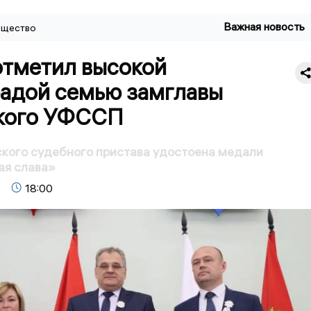
Важная новость
щество
отметил высокой
радой семью замглавы
кого УФССП
кого судебного пристава удостоена медали
ая слава»
18:00