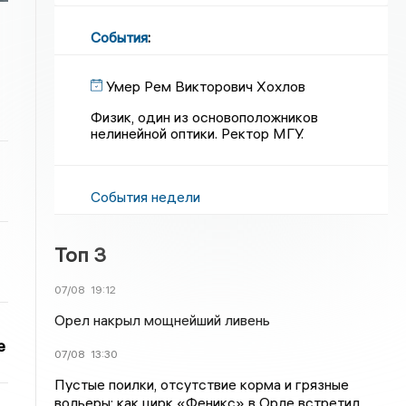
События
:
Умер Рем Викторович Хохлов
Физик, один из основоположников
нелинейной оптики. Ректор МГУ.
События недели
Топ 3
07/08
19:12
Орел накрыл мощнейший ливень
е
07/08
13:30
Пустые поилки, отсутствие корма и грязные
вольеры: как цирк «Феникс» в Орле встретил