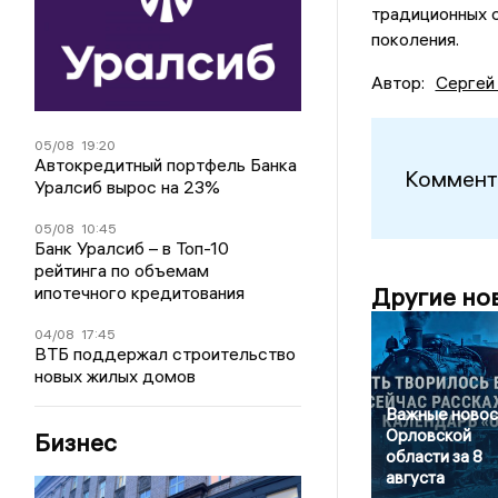
традиционных 
поколения.
Автор:
Сергей
05/08
19:20
Автокредитный портфель Банка
Коммент
Уралсиб вырос на 23%
05/08
10:45
Банк Уралсиб – в Топ-10
рейтинга по объемам
ипотечного кредитования
Другие но
04/08
17:45
ВТБ поддержал строительство
новых жилых домов
Важные новос
Орловской
Бизнес
области за 8
августа