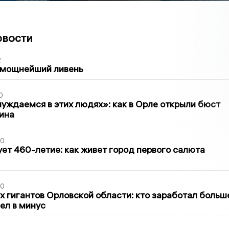
овости
2
 мощнейший ливень
0
уждаемся в этих людях»: как в Орле открыли бюст
ина
30
ет 460-летие: как живет город первого салюта
30
х гигантов Орловской области: кто заработал больш
шел в минус