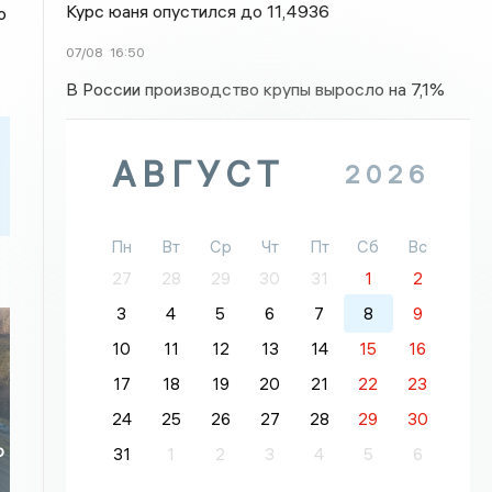
Курс юаня опустился до 11,4936
о
07/08
16:50
В России производство крупы выросло на 7,1%
АВГУСТ
2026
Пн
Вт
Ср
Чт
Пт
Сб
Вс
27
28
29
30
31
1
2
3
4
5
6
7
8
9
10
11
12
13
14
15
16
17
18
19
20
21
22
23
24
25
26
27
28
29
30
о
31
1
2
3
4
5
6