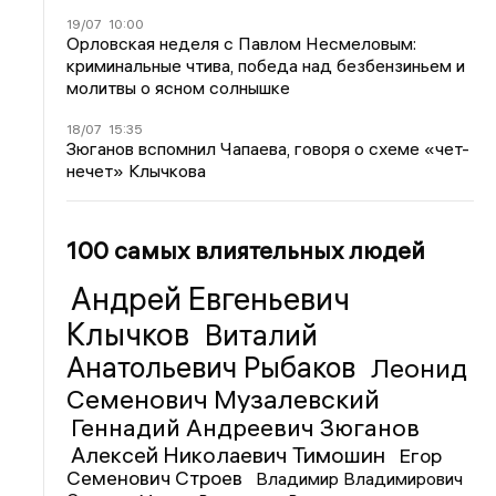
19/07
10:00
Орловская неделя с Павлом Несмеловым:
криминальные чтива, победа над безбензиньем и
молитвы о ясном солнышке
18/07
15:35
Зюганов вспомнил Чапаева, говоря о схеме «чет-
нечет» Клычкова
100 самых влиятельных людей
Андрей Евгеньевич
Клычков
Виталий
Анатольевич Рыбаков
Леонид
Семенович Музалевский
Геннадий Андреевич Зюганов
Алексей Николаевич Тимошин
Егор
Семенович Строев
Владимир Владимирович