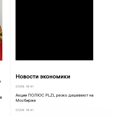
Новости экономики
о
07/08
18:41
Акции ПОЛЮС PLZL резко дешевеют на
в
Мосбирже
07/08
18:41