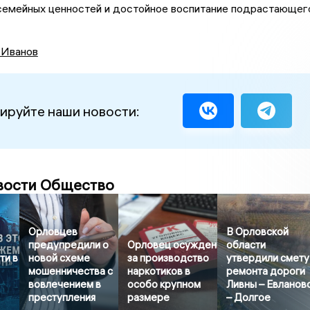
семейных ценностей и достойное воспитание подрастающег
 Иванов
ируйте наши новости:
вости Общество
Орловцев
В Орловской
предупредили о
Орловец осужден
области
ти в
новой схеме
за производство
утвердили смету
мошенничества с
наркотиков в
ремонта дороги
вовлечением в
особо крупном
Ливны – Евланов
преступления
размере
– Долгое