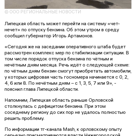
© ООО РЕГИОНАЛЬНЫЕ НОВОСТИ
Липецкая область может перейти на систему «чет-
нечет» по отпуску бензина. Об этом утром в среду
сообщил губернатор Игорь Артамонов.
«Сегодня же на заседании оперативного штаба будет
рассмотрен комплекс мер по стабилизации ситуации. В
том числе порядок отпуска бензина по чётным и
нечётным дням месяца. Речь идёт о следующей схеме:
по чётным дням бензин смогут приобретать автомобили,
у которых цифровая часть госномера начинается с 0, 2,
4, 6 или 8. По нечётным дням – с 1, 3, 5, 7 или 9», -
пояснил глава Липецкой области.
Напомним, Липецкая область раньше Орловской
столкнулась с дефицитом бензина. При этом
соседнему региону до сих пор не удалось полностью
решить проблему.
По информации тг-канала Mash, к орловскому опыту
серьезно присматриваются власти Нижегородской,