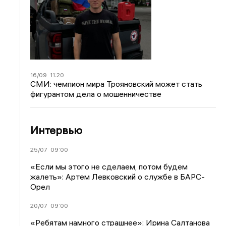
16/09
11:20
СМИ: чемпион мира Трояновский может стать
фигурантом дела о мошенничестве
Интервью
25/07
09:00
«Если мы этого не сделаем, потом будем
жалеть»: Артем Левковский о службе в БАРС-
Орел
20/07
09:00
«Ребятам намного страшнее»: Ирина Салтанова