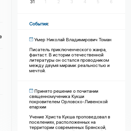
31
1
2
3
4
5
6
События
:
е
Умер Николай Владимирович Томан
Писатель приключенческого жанра,
фантаст. В истории отечественной
литературы он остался проводником
между двумя мирами: реальностью и
мечтой.
Принято решение о почитании
священномученика Кукши
покровителем Орловско-Ливенской
епархии
Учение Христа Кукша проповедовал в
поселениях, расположенных на
территории современных Брянской,