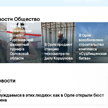
вости Общество
Гроссмейстер
Екатерина
Ковалевская
посетит
В Орле
Тургеневский
возобновлено
шахматный
В Орле продают
строительство
турнир в
станцию
комплекса
Орловской
техосмотра по
«Судбищенская
области
делу Коршунова
битва»
овости
0
уждаемся в этих людях»: как в Орле открыли бюст
ина