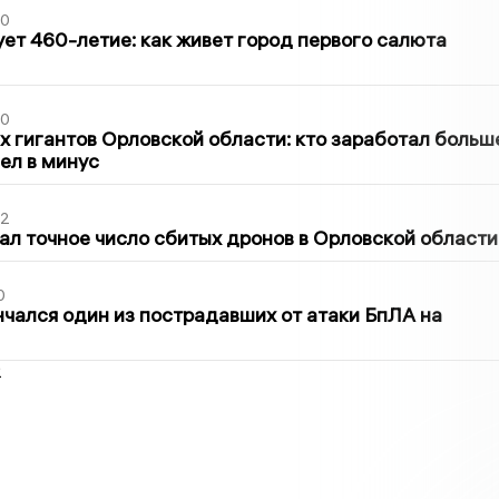
30
ет 460-летие: как живет город первого салюта
30
х гигантов Орловской области: кто заработал больш
шел в минус
02
ал точное число сбитых дронов в Орловской области
0
нчался один из пострадавших от атаки БпЛА на
2