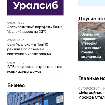
Другие но
05/08
19:20
Автокредитный портфель Банка
Уралсиб вырос на 23%
Орловский
горсовет
05/08
10:45
утвердил
Банк Уралсиб – в Топ-10
стипендии и
рейтинга по объемам
гранты
ипотечного кредитования
школьникам
04/08
17:45
ВТБ поддержал строительство
новых жилых домов
Главные н
Бизнес
05/08/2026 14:3
«Мы сейчас н
Иосифа Стал