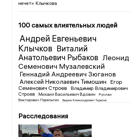
нечет» Клычкова
100 самых влиятельных людей
Андрей Евгеньевич
Клычков
Виталий
Анатольевич Рыбаков
Леонид
Семенович Музалевский
Геннадий Андреевич Зюганов
Алексей Николаевич Тимошин
Егор
Семенович Строев
Владимир Владимирович
Строев
Михаил Васильевич Вдовин
Руслан
Викторович Перелыгин
Вадим Александрович Тарасов
Расследования