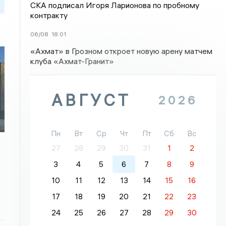
СКА подписал Игоря Ларионова по пробному
контракту
06/08
18:01
«Ахмат» в Грозном откроет новую арену матчем
клуба «Ахмат-Гранит»
АВГУСТ
2026
Пн
Вт
Ср
Чт
Пт
Сб
Вс
27
28
29
30
31
1
2
3
4
5
6
7
8
9
10
11
12
13
14
15
16
17
18
19
20
21
22
23
24
25
26
27
28
29
30