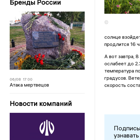
Бренды России
©
солнце взойдет 
продлится 16 ч
А вот завтра, 
ослабеет до 2.
температура по
градусов. Вете
06/08
17:00
Атака мертвецов
скорость соста
Новости компаний
Подписы
узнавать