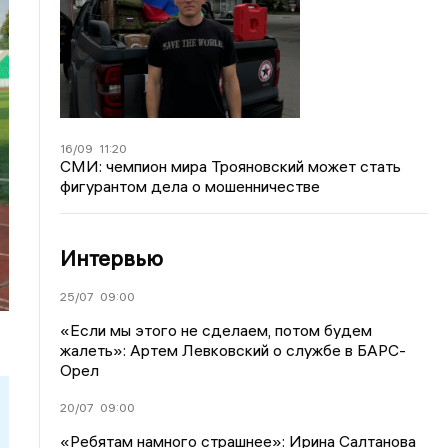
16/09
11:20
СМИ: чемпион мира Трояновский может стать
фигурантом дела о мошенничестве
Интервью
25/07
09:00
«Если мы этого не сделаем, потом будем
жалеть»: Артем Левковский о службе в БАРС-
Орел
20/07
09:00
«Ребятам намного страшнее»: Ирина Салтанова