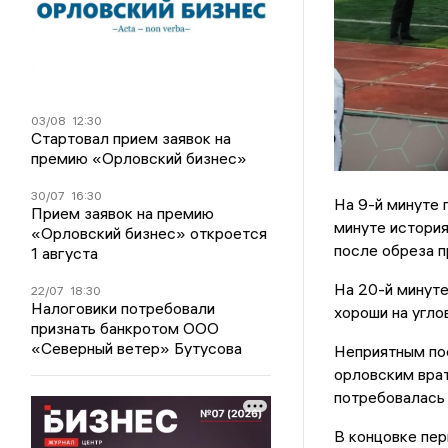
03/08
12:30
Стартовал прием заявок на
премию «Орловский бизнес»
30/07
16:30
На 9-й минуте г
Прием заявок на премию
минуте история
«Орловский бизнес» откроется
после обреза п
1 августа
На 20-й минуте
22/07
18:30
Налоговики потребовали
хороши на угло
признать банкротом ООО
«Северный ветер» Бутусова
Неприятным по
орловским врат
потребовалась 
В концовке пер