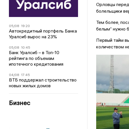
Орловцы перед 
болельщики вер
Тем более, пос
05/08
19:20
белым” нужно б
Автокредитный портфель Банка
Уралсиб вырос на 23%
Первый тайм в
количеством н
05/08
10:45
Банк Уралсиб – в Топ-10
рейтинга по объемам
ипотечного кредитования
04/08
17:45
ВТБ поддержал строительство
новых жилых домов
Бизнес