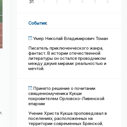
31
1
2
3
4
5
6
События
:
Умер Николай Владимирович Томан
Писатель приключенческого жанра,
фантаст. В истории отечественной
литературы он остался проводником
между двумя мирами: реальностью и
мечтой.
Принято решение о почитании
священномученика Кукши
покровителем Орловско-Ливенской
епархии
.
Учение Христа Кукша проповедовал в
поселениях, расположенных на
территории современных Брянской,