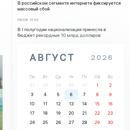
В российском сегменте интернета фиксируется
массовый сбой
06/08
13:00
В I полугодии национализация принесла в
бюджет рекордные 10 млрд долларов
АВГУСТ
2026
Пн
Вт
Ср
Чт
Пт
Сб
Вс
27
28
29
30
31
1
2
3
4
5
6
7
8
9
10
11
12
13
14
15
16
17
18
19
20
21
22
23
24
25
26
27
28
29
30