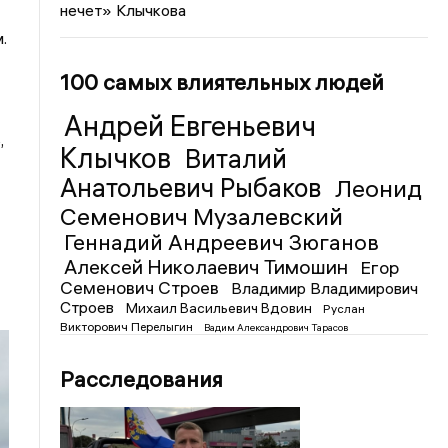
нечет» Клычкова
.
100 самых влиятельных людей
Андрей Евгеньевич
,
Клычков
Виталий
Анатольевич Рыбаков
Леонид
Семенович Музалевский
Геннадий Андреевич Зюганов
Алексей Николаевич Тимошин
Егор
Семенович Строев
Владимир Владимирович
Строев
Михаил Васильевич Вдовин
Руслан
Викторович Перелыгин
Вадим Александрович Тарасов
Расследования