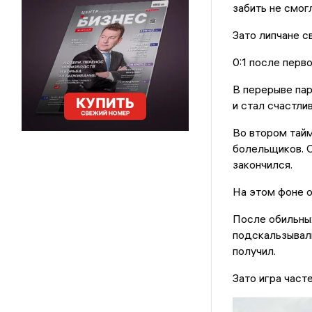
забить не смогл
Зато липчане с
0:1 после перво
В перерыве пар
и стал счастли
Во втором тайм
болельщиков. О
закончился.
На этом фоне 
После обильных
подскальзывали
получил.
Зато игра част