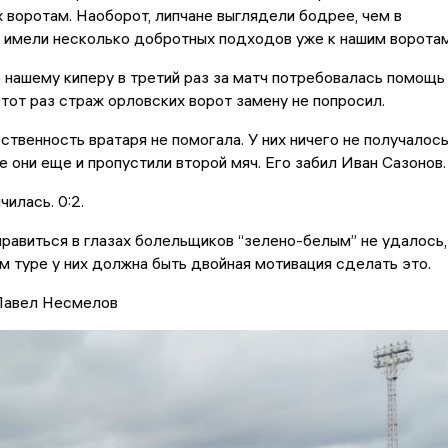
х воротам. Наоборот, липчане выглядели бодрее, чем в
 имели несколько добротных подходов уже к нашим воротам
 нашему киперу в третий раз за матч потребовалась помощь
 этот раз страж орловских ворот замену не попросил.
твенность вратаря не помогала. У них ничего не получалось
те они еще и пропустили второй мяч. Его забил Иван Сазонов.
чилась. 0:2.
правиться в глазах болельщиков “зелено-белым” не удалось,
 туре у них должна быть двойная мотивация сделать это.
 Павел Несмелов