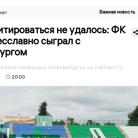
Важная новость
орт
тироваться не удалось: ФК
сславно сыграл с
ургом
грали липецкому «Металлургу» со счётом 0:2
20:00