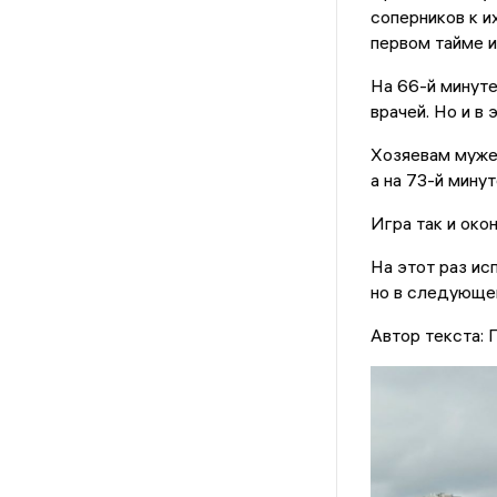
соперников к и
первом тайме и
На 66-й минуте
врачей. Но и в
Хозяевам мужес
а на 73-й мину
Игра так и окон
На этот раз ис
но в следующем
Автор текста: