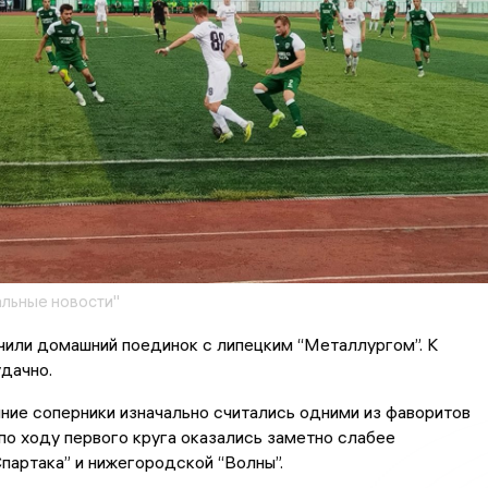
льные новости"
чили домашний поединок с липецким “Металлургом”. К
дачно.
ие соперники изначально считались одними из фаворитов
 по ходу первого круга оказались заметно слабее
партака” и нижегородской “Волны”.