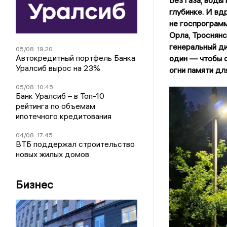
глубинке. И вд
не госпрограмм
Орла, Троснянс
генеральный ди
05/08
19:20
Автокредитный портфель Банка
один — чтобы о
Уралсиб вырос на 23%
огни памяти дл
05/08
10:45
Банк Уралсиб – в Топ-10
рейтинга по объемам
ипотечного кредитования
04/08
17:45
ВТБ поддержал строительство
новых жилых домов
Бизнес