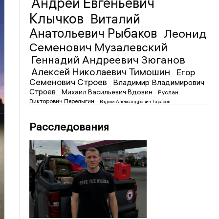
Андрей Евгеньевич
Клычков
Виталий
Анатольевич Рыбаков
Леонид
Семенович Музалевский
Геннадий Андреевич Зюганов
Алексей Николаевич Тимошин
Егор
Семенович Строев
Владимир Владимирович
Строев
Михаил Васильевич Вдовин
Руслан
Викторович Перелыгин
Вадим Александрович Тарасов
Расследования