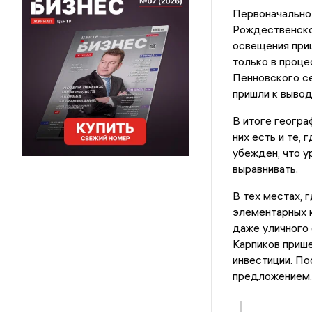
Первоначально
Рождественског
освещения приш
только в проце
Пенновского се
пришли к вывод
В итоге геогра
них есть и те,
убежден, что у
выравнивать.
В тех местах, 
элементарных к
даже уличного 
Карпиков прише
инвестиции. По
предложением.