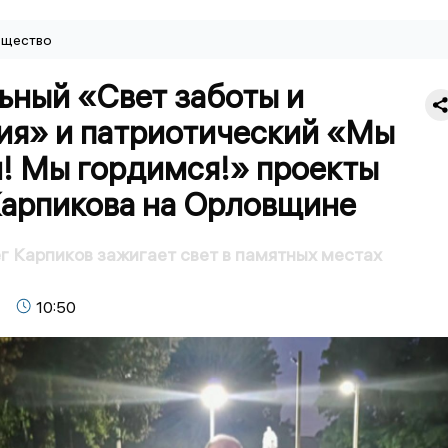
щество
ьный «Свет заботы и
ия» и патриотический «Мы
! Мы гордимся!» проекты
Карпикова на Орловщине
 Карпиков зажигает свет в памятных местах
10:50