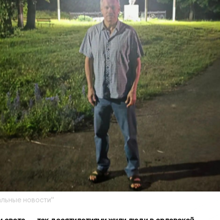
льные новости"
 и света — так десятилетиями жили люди в орловской