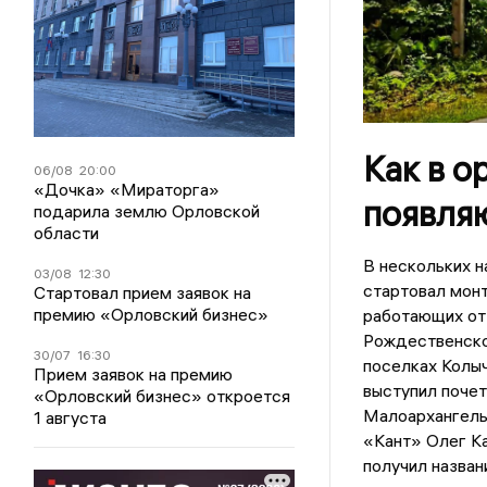
Как в о
06/08
20:00
«Дочка» «Мираторга»
появля
подарила землю Орловской
области
В нескольких н
03/08
12:30
стартовал мон
Стартовал прием заявок на
премию «Орловский бизнес»
работающих от 
Рождественско
30/07
16:30
поселках Колы
Прием заявок на премию
выступил почет
«Орловский бизнес» откроется
Малоархангель
1 августа
«Кант» Олег Ка
получил назван