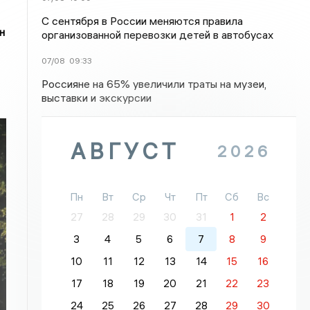
С сентября в России меняются правила
н
организованной перевозки детей в автобусах
07/08
09:33
Россияне на 65% увеличили траты на музеи,
выставки и экскурсии
АВГУСТ
2026
Пн
Вт
Ср
Чт
Пт
Сб
Вс
27
28
29
30
31
1
2
3
4
5
6
7
8
9
10
11
12
13
14
15
16
17
18
19
20
21
22
23
24
25
26
27
28
29
30