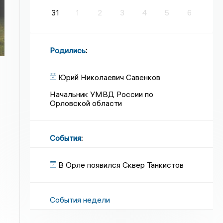
31
1
2
3
4
5
6
Родились
:
Юрий Николаевич Савенков
Начальник УМВД России по
Орловской области
События
:
В Орле появился Сквер Танкистов
События недели