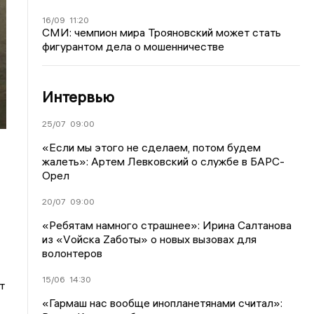
16/09
11:20
СМИ: чемпион мира Трояновский может стать
фигурантом дела о мошенничестве
Интервью
25/07
09:00
«Если мы этого не сделаем, потом будем
жалеть»: Артем Левковский о службе в БАРС-
Орел
20/07
09:00
«Ребятам намного страшнее»: Ирина Салтанова
из «Vойска Zаботы» о новых вызовах для
волонтеров
15/06
14:30
т
«Гармаш нас вообще инопланетянами считал»: