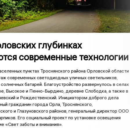
рловских глубинках
ются современные технологии
аселенных пунктах Троснянского района Орловской области
таж современных светодиодных уличных светильников,
солнечных батарей. Благоустройство развернулось в селах
е, Высокое и Пенно-Бырдино, деревне Слободка, а также в
чевский и Рождественский. Инициатором доброго дела
ный гражданин города Орла, Троснянского,
ского и Глазуновского районов, генеральный директор ООО
рпиков. Его социальный проект по установке освещения
ие «Свет заботы и внимания».