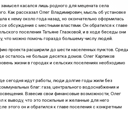
 замысел касался лишь родного для мецената села
о. Как рассказал Олег Владимирович, мысль об установке
ла к нему около года назад, но окончательно оформилась
ссе обсуждения с местными властями. Он обратился к главе
льского поселения Татьяне Глазковой, и в ходе беседы они
у, что можно помочь гораздо большему числу людей.
фию проекта расширили до шести населенных пунктов. Сред
 где осталось не больше десятка домов. Олег Карпиков
ровень жизни в городах и сельских поселениях необходимо
где сегодня идут работы, люди долгие годы жили без
оммунальных благ: газа, центрального водоснабжения и
освещения. Взвесив свои финансовые возможности, Олег
л к выводу, что это посильные и желанные для него
сле этого он и обратился к главе поселения с конкретным