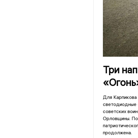
Три на
«Огонь
Для Карпикова 
светодиодные 
советских воин
Орловщины. По 
патриотическо
продолжена.