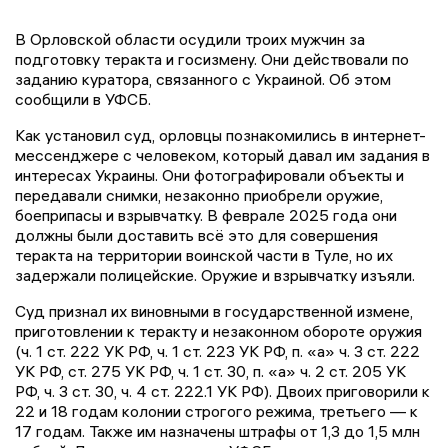
В Орловской области осудили троих мужчин за
подготовку теракта и госизмену. Они действовали по
заданию куратора, связанного с Украиной. Об этом
сообщили в УФСБ.
Как установил суд, орловцы познакомились в интернет-
мессенджере с человеком, который давал им задания в
интересах Украины. Они фотографировали объекты и
передавали снимки, незаконно приобрели оружие,
боеприпасы и взрывчатку. В феврале 2025 года они
должны были доставить всё это для совершения
теракта на территории воинской части в Туле, но их
задержали полицейские. Оружие и взрывчатку изъяли.
Суд признал их виновными в государственной измене,
приготовлении к теракту и незаконном обороте оружия
(ч. 1 ст. 222 УК РФ, ч. 1 ст. 223 УК РФ, п. «а» ч. 3 ст. 222
УК РФ, ст. 275 УК РФ, ч. 1 ст. 30, п. «а» ч. 2 ст. 205 УК
РФ, ч. 3 ст. 30, ч. 4 ст. 222.1 УК РФ). Двоих приговорили к
22 и 18 годам колонии строгого режима, третьего — к
17 годам. Также им назначены штрафы от 1,3 до 1,5 млн