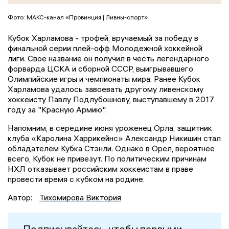
Фото: МАКС-канал «Провинция | Ливны-спорт»
Кубок Харламова - трофей, вручаемый за победу в
финальной серии плей-офф Молодежной хоккейной
лиги. Свое название он получил в честь легендарного
форварда ЦСКА и сборной СССР, выигрывавшего
Олимпийские игры и чемпионаты мира. Ранее Кубок
Харламова удалось завоевать другому ливенскому
хоккеисту Павлу Подлубошнову, выступавшему в 2017
году за "Красную Армию".
Напомним, в середине июня уроженец Орла, защитник
клуба «Каролина Харрикейнс» Александр Никишин стал
обладателем Кубка Стэнли. Однако в Орел, вероятнее
всего, Кубок не привезут. По политическим причинам
НХЛ отказывает российским хоккеистам в праве
провести время с кубком на родине.
Автор:
Тихомирова Виктория
Подписывайтесь, чтобы первыми