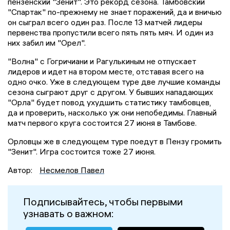
пензенский "Зенит". Это рекорд сезона. Тамбовский
"Спартак" по-прежнему не знает поражений, да и вничью
он сыграл всего один раз. После 13 матчей лидеры
первенства пропустили всего пять пять мяч. И один из
них забил им "Орел".
"Волна" с Гогричиани и Рагулькиным не отпускает
лидеров и идет на втором месте, отставая всего на
одно очко. Уже в следующем туре две лучшие команды
сезона сыграют друг с другом. У бывших нападающих
"Орла" будет повод ухудшить статистику тамбовцев,
да и проверить, насколько уж они непобедимы. Главный
матч первого круга состоится 27 июня в Тамбове.
Орловцы же в следующем туре поедут в Пензу громить
"Зенит". Игра состоится тоже 27 июня.
Автор:
Несмелов Павел
Подписывайтесь, чтобы первыми
узнавать о важном: