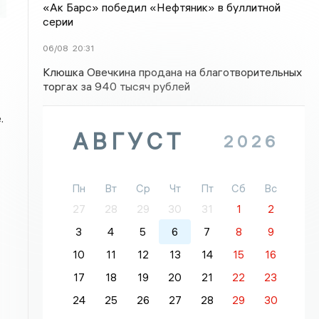
«Ак Барс» победил «Нефтяник» в буллитной
серии
06/08
20:31
Клюшка Овечкина продана на благотворительных
торгах за 940 тысяч рублей
.
АВГУСТ
2026
Пн
Вт
Ср
Чт
Пт
Сб
Вс
27
28
29
30
31
1
2
3
4
5
6
7
8
9
10
11
12
13
14
15
16
17
18
19
20
21
22
23
24
25
26
27
28
29
30