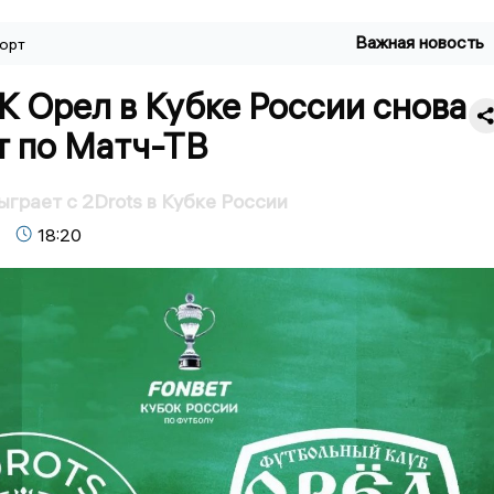
Важная новость
орт
 Орел в Кубке России снова
т по Матч-ТВ
грает с 2Drots в Кубке России
18:20