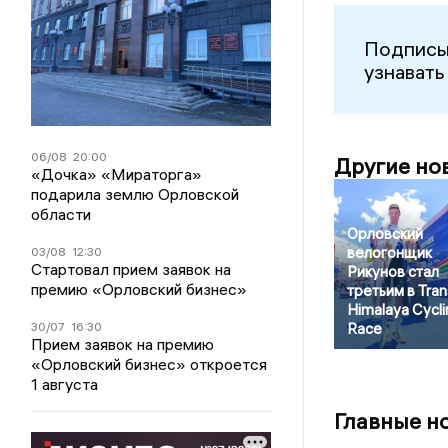
Подписы
узнавать
06/08
20:00
Другие но
«Дочка» «Мираторга»
подарила землю Орловской
области
Орловский
велогонщик
03/08
12:30
Стартовал прием заявок на
Рикунов стал
премию «Орловский бизнес»
третьим в Tran
Himalaya Cycli
30/07
16:30
Race
Прием заявок на премию
«Орловский бизнес» откроется
1 августа
Главные н