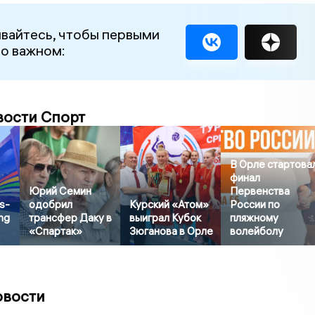
вайтесь, чтобы первыми
 о важном:
вости Спорт
В Орле стартова
финал
Юрий Семин
Первенства
s-
одобрил
Курский «Атом»
России по
ng
трансфер Даку в
выиграл Кубок
пляжному
«Спартак»
Зюганова в Орле
волейболу
овости