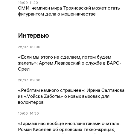
16/09
11:20
СМИ: чемпион мира Трояновский может стать
фигурантом дела о мошенничестве
Интервью
25/07
09:00
«Если мы этого не сделаем, потом будем
жалеть»: Артем Левковский о службе в БАРС-
Орел
20/07
09:00
«Ребятам намного страшнее»: Ирина Салтанова
из «Vойска Zаботы» о новых вызовах для
волонтеров
15/06
14:30
«Гармаш нас вообще инопланетянами считал»:
Роман Киселев об орловских техно-жрецах,