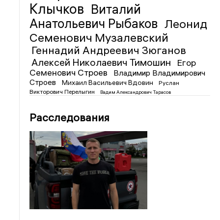
Клычков
Виталий
Анатольевич Рыбаков
Леонид
Семенович Музалевский
Геннадий Андреевич Зюганов
Алексей Николаевич Тимошин
Егор
Семенович Строев
Владимир Владимирович
Строев
Михаил Васильевич Вдовин
Руслан
Викторович Перелыгин
Вадим Александрович Тарасов
Расследования