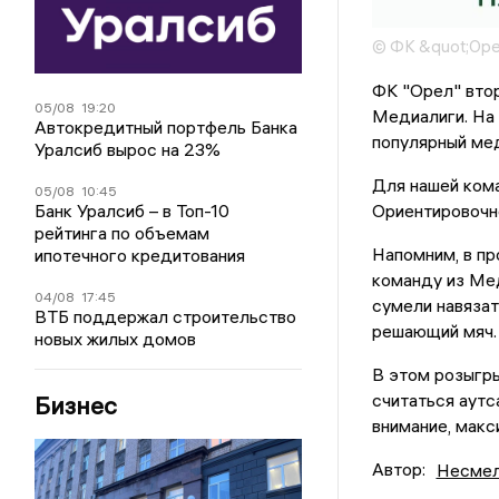
© ФК &quot;Оре
ФК "Орел" втор
05/08
19:20
Медиалиги. На 
Автокредитный портфель Банка
популярный мед
Уралсиб вырос на 23%
Для нашей кома
05/08
10:45
Банк Уралсиб – в Топ-10
Ориентировочно
рейтинга по объемам
Напомним, в пр
ипотечного кредитования
команду из Мед
04/08
17:45
сумели навязат
ВТБ поддержал строительство
решающий мяч.
новых жилых домов
В этом розыгр
считаться аутс
Бизнес
внимание, макс
Автор:
Несмел