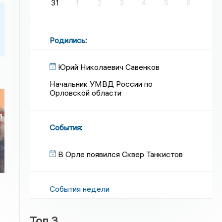
31
1
2
3
4
5
6
Родились
:
Юрий Николаевич Савенков
Начальник УМВД России по
Орловской области
л
События
:
В Орле появился Сквер Танкистов
События недели
Топ 3