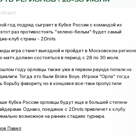
л&quot;
ой год подряд сыграет в Кубке России с командой из
этот раз противостоять "зелено-белым" будет самый
иа-клуб страны - 2Drots.
нды игра станет выездной и пройдет в Московском регионе
 матч должен состояться в период с 28 по 30 июля.
ошлом году орловцы также уже в первом раунде попали на
иалиги. Тогда это были Broke Boys. Игроки "Орла" тогда
ь борьбу фавориту, но в концовке все-таки пропустили
ыше Кубка России орловцы будут еще в большей степени
айдерами. Однако, поединок с 2Drots привлечет к клубу
имально возможное на ранних стадиях турнира.
ов Павел