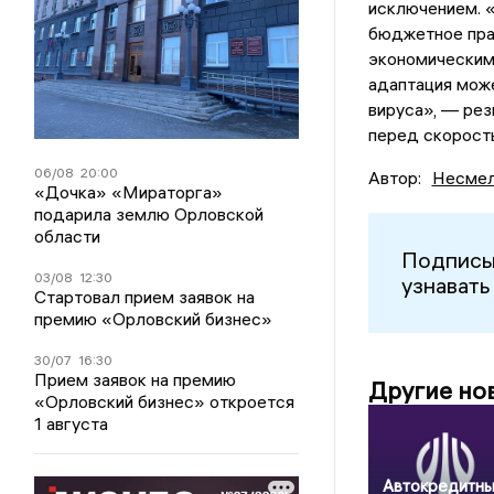
исключением. 
бюджетное прав
экономическим 
адаптация може
вируса», — рез
перед скорост
06/08
20:00
Автор:
Несмел
«Дочка» «Мираторга»
подарила землю Орловской
области
Подписы
03/08
12:30
узнавать
Стартовал прием заявок на
премию «Орловский бизнес»
30/07
16:30
Прием заявок на премию
Другие но
«Орловский бизнес» откроется
1 августа
Автокредитн