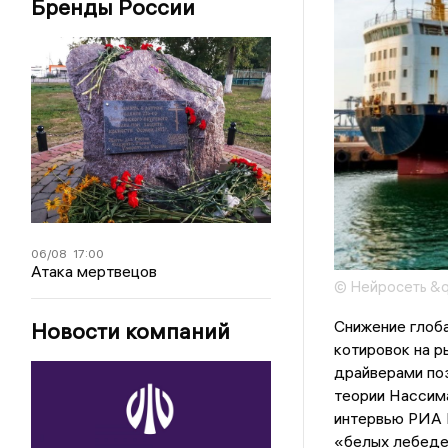
Бренды России
06/08
17:00
Атака мертвецов
© Нейросеть &
Снижение глоба
Новости компаний
котировок на 
драйверами поз
теории Нассим
интервью РИА 
«белых лебеде