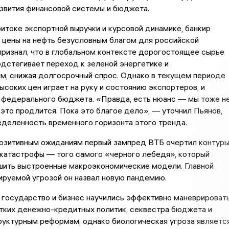
звития финансовой системы и бюджета.
итоке экспортной выручки и курсовой динамике, банкир
 цены на нефть безусловным благом для российской
признал, что в глобальном контексте дорогостоящее сырье
дстегивает переход к зеленой энергетике и
м, снижая долгосрочный спрос. Однако в текущем периоде
соких цен играет на руку и состоянию экспортеров, и
 федерального бюджета. «Правда, есть нюанс — мы тоже н
 это продлится. Пока это благое дело», — уточнил Пьянов,
деленность временного горизонта этого тренда.
позитивным ожиданиям первый зампред ВТБ очертил контур
 катастрофы — того самого «черного лебедя», который
шить выстроенные макроэкономические модели. Главной
руемой угрозой он назвал новую пандемию.
 государство и бизнес научились эффективно маневрироват
тких денежно-кредитных политик, секвестра бюджета и
руктурным реформам, однако биологическая угроза являетс