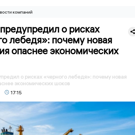
вости компаний
 предупредил о рисках
о лебедя»: почему новая
ия опаснее экономических
предил о рисках «черного лебедя»: почему новая
аснее экономических шоков
17:15