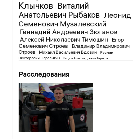
Клычков
Виталий
Анатольевич Рыбаков
Леонид
Семенович Музалевский
Геннадий Андреевич Зюганов
Алексей Николаевич Тимошин
Егор
Семенович Строев
Владимир Владимирович
Строев
Михаил Васильевич Вдовин
Руслан
Викторович Перелыгин
Вадим Александрович Тарасов
Расследования