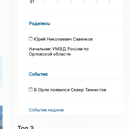
31
1
2
3
4
5
6
к
Родились
:
Юрий Николаевич Савенков
Начальник УМВД России по
Орловской области
События
:
В Орле появился Сквер Танкистов
События недели
Топ 3