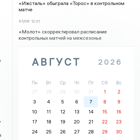
«Ижсталь» обыграла «Торос» в контрольном
матче
07/08
12:01
«Молот» скорректировал расписание
контрольных матчей на межсезонье
АВГУСТ
е
2026
Пн
Вт
Ср
Чт
Пт
Сб
Вс
ы
27
28
29
30
31
1
2
3
4
5
6
7
8
9
10
11
12
13
14
15
16
ь
17
18
19
20
21
22
23
24
25
26
27
28
29
30
я