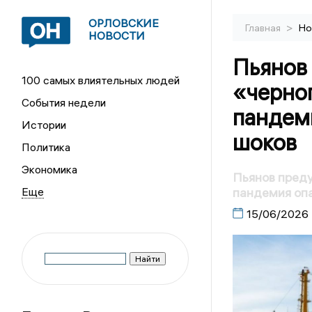
ОРЛОВСКИЕ
>
Главная
Но
НОВОСТИ
Пьянов
100 самых влиятельных людей
«черног
События недели
пандем
Истории
шоков
Политика
Экономика
Пьянов преду
пандемия оп
15/06/2026