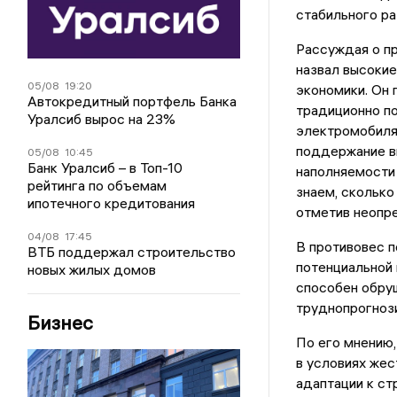
стабильного ра
Рассуждая о пр
назвал высокие
05/08
19:20
экономики. Он 
Автокредитный портфель Банка
традиционно по
Уралсиб вырос на 23%
электромобиля
поддержание вы
05/08
10:45
Банк Уралсиб – в Топ-10
наполняемости
рейтинга по объемам
знаем, сколько
ипотечного кредитования
отметив неопре
04/08
17:45
В противовес 
ВТБ поддержал строительство
потенциальной
новых жилых домов
способен обру
труднопрогнози
Бизнес
По его мнению,
в условиях жес
адаптации к ст