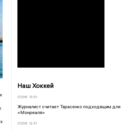
Наш Хоккей
х
07/08
13:01
Журналист считает Тарасенко подходящим для
к
«Монреаля»
ых
07/08
12:31