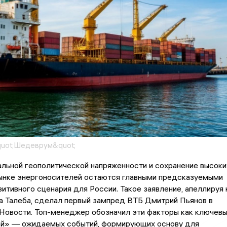
quot;Шедеврум&quot;
льной геополитической напряженности и сохранение высоки
рынке энергоносителей остаются главными предсказуемыми
итивного сценария для России. Такое заявление, апеллируя 
а Талеба, сделал первый зампред ВТБ Дмитрий Пьянов в
Новости. Топ-менеджер обозначил эти факторы как ключев
й» — ожидаемых событий, формирующих основу для