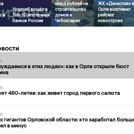
ка
млрд рублей на
ЖК «Династия» 
Уралсиб вошёл в
строительство
Орле возглавил
с в
Топ-10 ипотечных
домов в
рейтинг
банков России
Чебоксарах
новостроек
овости
0
уждаемся в этих людях»: как в Орле открыли бюст
ина
30
ет 460-летие: как живет город первого салюта
30
х гигантов Орловской области: кто заработал больш
шел в минус