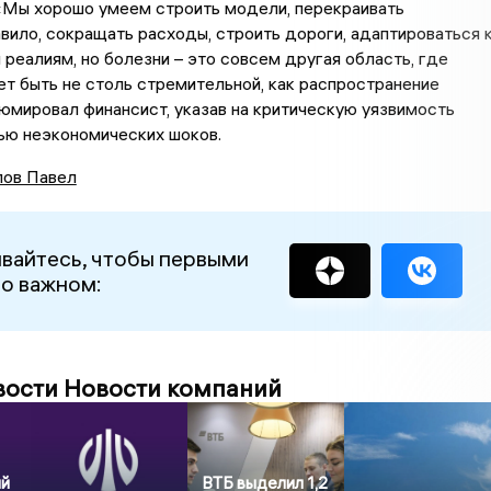
«Мы хорошо умеем строить модели, перекраивать
ило, сокращать расходы, строить дороги, адаптироваться 
реалиям, но болезни – это совсем другая область, где
т быть не столь стремительной, как распространение
юмировал финансист, указав на критическую уязвимость
ью неэкономических шоков.
ов Павел
вайтесь, чтобы первыми
 о важном:
вости Новости компаний
ый
ВТБ выделил 1,2