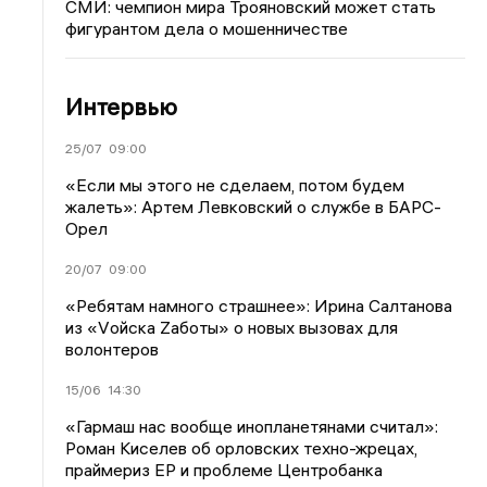
СМИ: чемпион мира Трояновский может стать
фигурантом дела о мошенничестве
Интервью
25/07
09:00
«Если мы этого не сделаем, потом будем
жалеть»: Артем Левковский о службе в БАРС-
Орел
20/07
09:00
«Ребятам намного страшнее»: Ирина Салтанова
из «Vойска Zаботы» о новых вызовах для
волонтеров
15/06
14:30
«Гармаш нас вообще инопланетянами считал»:
Роман Киселев об орловских техно-жрецах,
праймериз ЕР и проблеме Центробанка