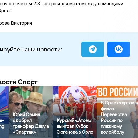
юня со счетом 2:3 завершился матч между командами
Орел".
рова Виктория
ируйте наши новости:
вости Спорт
В Орле стартова
финал
Юрий Семин
Первенства
s-
одобрил
Курский «Атом»
России по
ng
трансфер Даку в
выиграл Кубок
пляжному
«Спартак»
Зюганова в Орле
волейболу