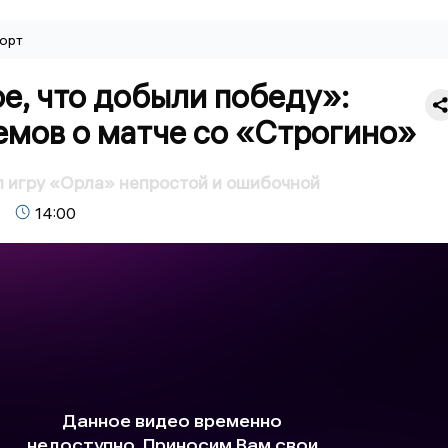
орт
е, что добыли победу»:
емов о матче со «Строгино»
 игру «Орла» непростой и ошибочной
14:00