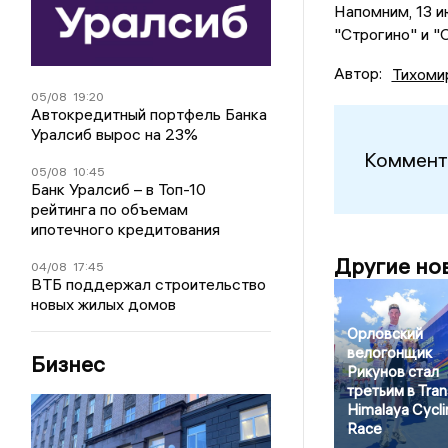
Напомним, 13 и
"Строгино" и "
Автор:
Тихоми
05/08
19:20
Автокредитный портфель Банка
Уралсиб вырос на 23%
Коммент
05/08
10:45
Банк Уралсиб – в Топ-10
рейтинга по объемам
ипотечного кредитования
Другие но
04/08
17:45
ВТБ поддержал строительство
новых жилых домов
Орловский
велогонщик
Бизнес
Рикунов стал
третьим в Tran
Himalaya Cycli
Race