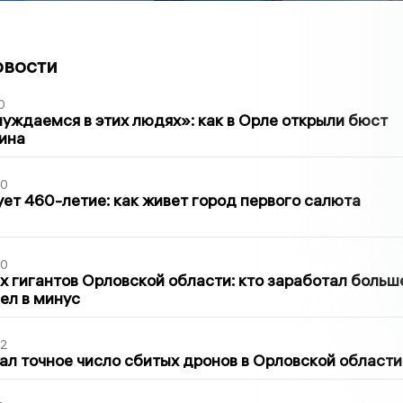
овости
0
уждаемся в этих людях»: как в Орле открыли бюст
ина
30
ет 460-летие: как живет город первого салюта
30
х гигантов Орловской области: кто заработал больш
шел в минус
02
ал точное число сбитых дронов в Орловской области