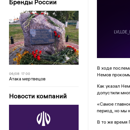
Бренды России
В ходе послем
06/08
17:00
Немов прокомм
Атака мертвецов
Как указал Нем
допустили мног
Новости компаний
«Самое главное
период, но мы н
В то же время 