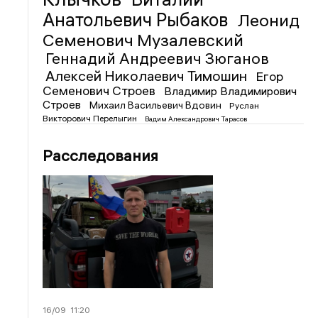
Анатольевич Рыбаков
Леонид
Семенович Музалевский
Геннадий Андреевич Зюганов
Алексей Николаевич Тимошин
Егор
Семенович Строев
Владимир Владимирович
Строев
Михаил Васильевич Вдовин
Руслан
Викторович Перелыгин
Вадим Александрович Тарасов
Расследования
16/09
11:20