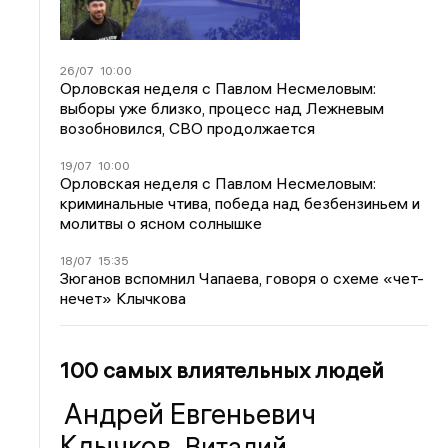
26/07
10:00
Орловская неделя с Павлом Несмеловым:
выборы уже близко, процесс над Лежневым
возобновился, СВО продолжается
19/07
10:00
Орловская неделя с Павлом Несмеловым:
криминальные чтива, победа над безбензиньем и
молитвы о ясном солнышке
18/07
15:35
Зюганов вспомнил Чапаева, говоря о схеме «чет-
нечет» Клычкова
100 самых влиятельных людей
Андрей Евгеньевич
Клычков
Виталий