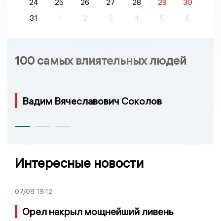
24
25
26
27
28
29
30
31
1
2
3
4
5
6
100 самых влиятельных людей
Вадим Вячеславович Соколов
Интересные новости
07/08
19:12
Орел накрыл мощнейший ливень