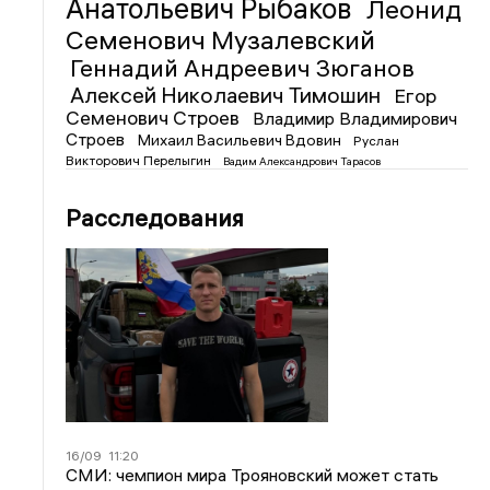
Анатольевич Рыбаков
Леонид
Семенович Музалевский
Геннадий Андреевич Зюганов
Алексей Николаевич Тимошин
Егор
Семенович Строев
Владимир Владимирович
Строев
Михаил Васильевич Вдовин
Руслан
Викторович Перелыгин
Вадим Александрович Тарасов
Расследования
16/09
11:20
СМИ: чемпион мира Трояновский может стать