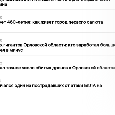
ина
30
ет 460-летие: как живет город первого салюта
30
х гигантов Орловской области: кто заработал больш
шел в минус
02
ал точное число сбитых дронов в Орловской области
0
нчался один из пострадавших от атаки БпЛА на
2