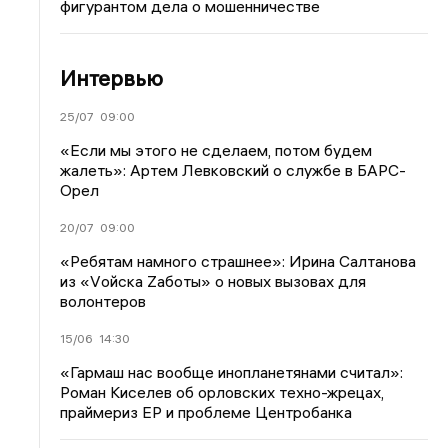
фигурантом дела о мошенничестве
Интервью
25/07
09:00
«Если мы этого не сделаем, потом будем
жалеть»: Артем Левковский о службе в БАРС-
Орел
20/07
09:00
«Ребятам намного страшнее»: Ирина Салтанова
из «Vойска Zаботы» о новых вызовах для
волонтеров
15/06
14:30
«Гармаш нас вообще инопланетянами считал»:
Роман Киселев об орловских техно-жрецах,
праймериз ЕР и проблеме Центробанка