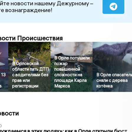
йте новости нашему Дежурному –
е вознаграждение!
вости Происшествия
В Орле потушили
В Орловской
пожар
области пять ДТП
повышенной
 13
с водителями без
сложности на
В Орле спасател
прав или
площади Карла
сняли с дерева
в
регистрации
Маркса
котёнка
овости
0
уждаемся в этих людях»: как в Орле открыли бюст