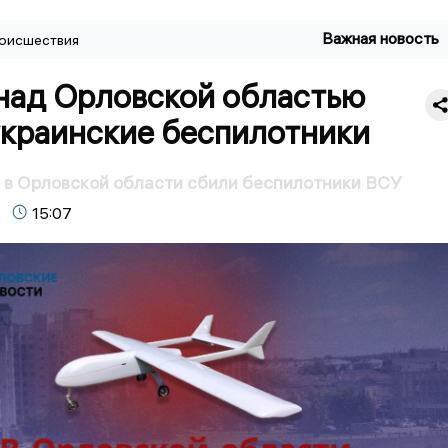
Важная новость
оисшествия
 над Орловской областью
украинские беспилотники
 в Орловской области сбили беспилотники ВСУ
15:07