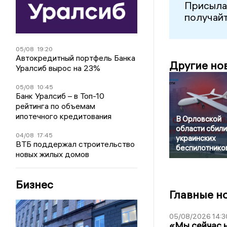
Присыла
получайт
05/08
19:20
Автокредитный портфель Банка
Другие но
Уралсиб вырос на 23%
05/08
10:45
Банк Уралсиб – в Топ-10
рейтинга по объемам
ипотечного кредитования
В Орловской
области сбили
04/08
17:45
украинских
ВТБ поддержал строительство
беспилотнико
новых жилых домов
Бизнес
Главные н
05/08/2026 14:3
«Мы сейчас н