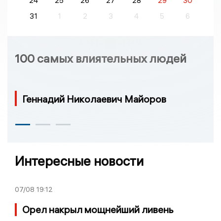
24
25
26
27
28
29
30
31
1
2
3
4
5
6
100 самых влиятельных людей
Геннадий Николаевич Майоров
Интересные новости
07/08
19:12
Орел накрыл мощнейший ливень