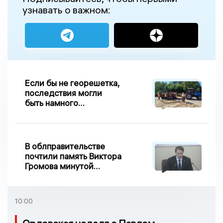
узнавать о важном:
Если бы не георешетка,
последствия могли
быть намного
серьезнее: Вдовин о
сходе песка на
Дворянке
В облправительстве
почтили память Виктора
Громова минутой
молчания
10:00