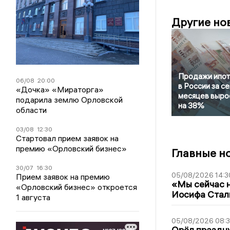
Другие но
Продажи ипот
06/08
20:00
в России за с
«Дочка» «Мираторга»
месяцев выро
подарила землю Орловской
на 38%
области
03/08
12:30
Стартовал прием заявок на
премию «Орловский бизнес»
Главные н
30/07
16:30
05/08/2026 14:3
Прием заявок на премию
«Мы сейчас н
«Орловский бизнес» откроется
Иосифа Стал
1 августа
05/08/2026 08:
Орёл праздну