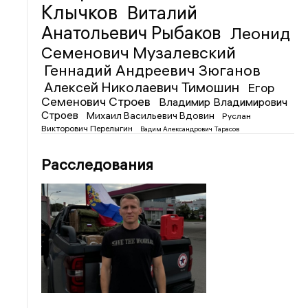
Клычков
Виталий
Анатольевич Рыбаков
Леонид
Семенович Музалевский
Геннадий Андреевич Зюганов
Алексей Николаевич Тимошин
Егор
Семенович Строев
Владимир Владимирович
Строев
Михаил Васильевич Вдовин
Руслан
Викторович Перелыгин
Вадим Александрович Тарасов
Расследования