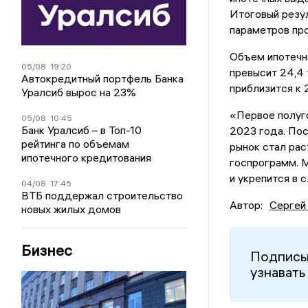
Итоговый резу
параметров пр
Объем ипотечно
05/08
19:20
превысит 24,4 
Автокредитный портфель Банка
приблизится к 
Уралсиб вырос на 23%
«Первое полуго
05/08
10:45
Банк Уралсиб – в Топ-10
2023 года. Пос
рейтинга по объемам
рынок стал рас
ипотечного кредитования
госпрограмм. М
и укрепится в 
04/08
17:45
ВТБ поддержал строительство
Автор:
Сергей
новых жилых домов
Бизнес
Подписы
узнавать