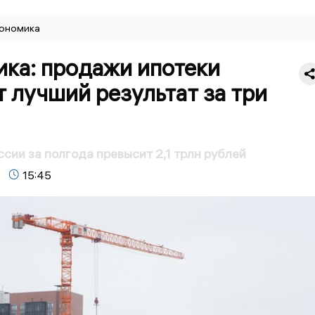
ономика
ика: продажи ипотеки
 лучший результат за три
ссии за полгода превысит 2,1 трлн рублей
15:45