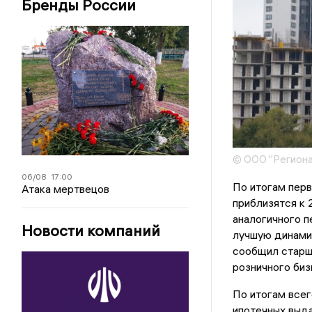
Бренды России
© ООО "Региона
06/08
17:00
По итогам перв
Атака мертвецов
приблизятся к 
аналогичного п
Новости компаний
лучшую динамик
сообщил старш
розничного биз
По итогам всег
ипотечных выда