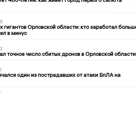
30
х гигантов Орловской области: кто заработал больш
шел в минус
02
ал точное число сбитых дронов в Орловской области
0
нчался один из пострадавших от атаки БпЛА на
2