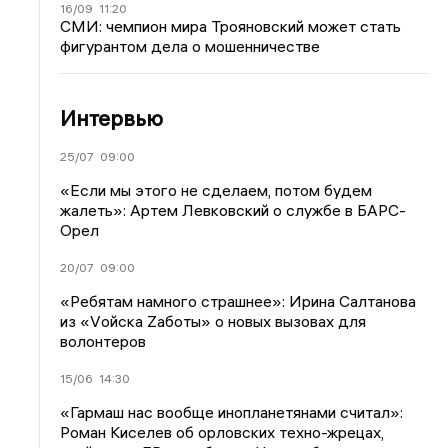
16/09
11:20
СМИ: чемпион мира Трояновский может стать
фигурантом дела о мошенничестве
Интервью
25/07
09:00
«Если мы этого не сделаем, потом будем
жалеть»: Артем Левковский о службе в БАРС-
Орел
20/07
09:00
«Ребятам намного страшнее»: Ирина Салтанова
из «Vойска Zаботы» о новых вызовах для
волонтеров
15/06
14:30
«Гармаш нас вообще инопланетянами считал»:
Роман Киселев об орловских техно-жрецах,