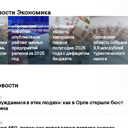
вости Экономика
«Орловские
Орловская
новости»
область
опубликовали
завершила
Орловская
еки
рейтинг мясных
первое
область собрала
емь
предприятий
полугодие 2026
6,8 млн рублей
сли
региона за 2025
года с дефицитом
туристического
год
бюджета
налога
овости
0
уждаемся в этих людях»: как в Орле открыли бюст
ина
30
ет 460-летие: как живет город первого салюта