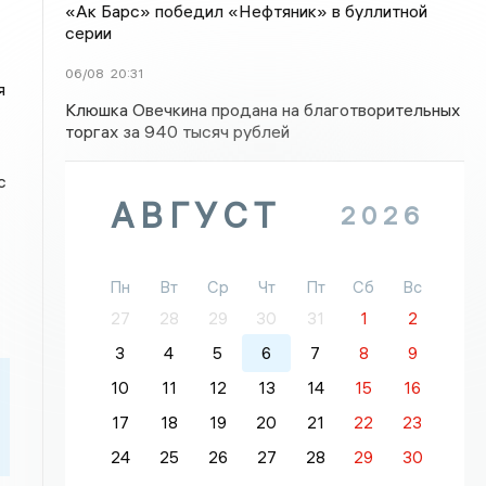
«Ак Барс» победил «Нефтяник» в буллитной
серии
06/08
20:31
я
Клюшка Овечкина продана на благотворительных
торгах за 940 тысяч рублей
с
АВГУСТ
2026
Пн
Вт
Ср
Чт
Пт
Сб
Вс
27
28
29
30
31
1
2
3
4
5
6
7
8
9
10
11
12
13
14
15
16
17
18
19
20
21
22
23
24
25
26
27
28
29
30