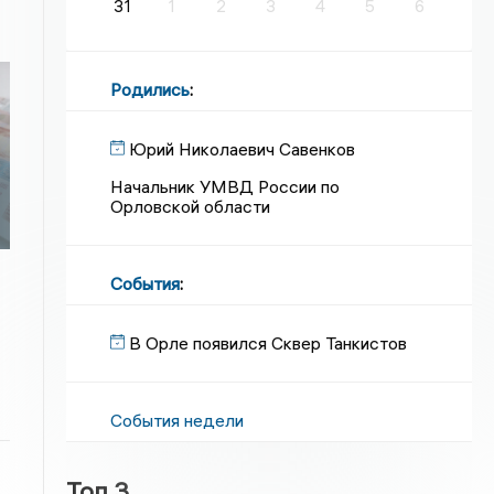
31
1
2
3
4
5
6
Родились
:
Юрий Николаевич Савенков
Начальник УМВД России по
Орловской области
События
:
В Орле появился Сквер Танкистов
События недели
Топ 3