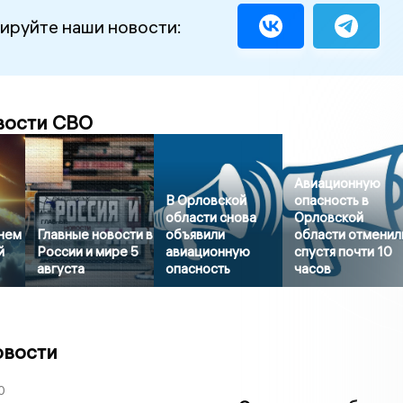
ируйте наши новости:
вости СВО
Авиационную
В Орловской
опасность в
области снова
Орловской
нем
Главные новости в
объявили
области отменил
й
России и мире 5
авиационную
спустя почти 10
августа
опасность
часов
овости
0