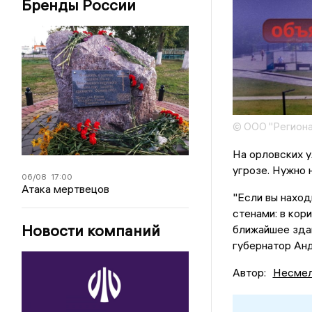
Бренды России
© ООО "Региона
На орловских 
угрозе. Нужно 
06/08
17:00
Атака мертвецов
"Если вы наход
стенами: в кори
Новости компаний
ближайшее здан
губернатор Ан
Автор:
Несмел