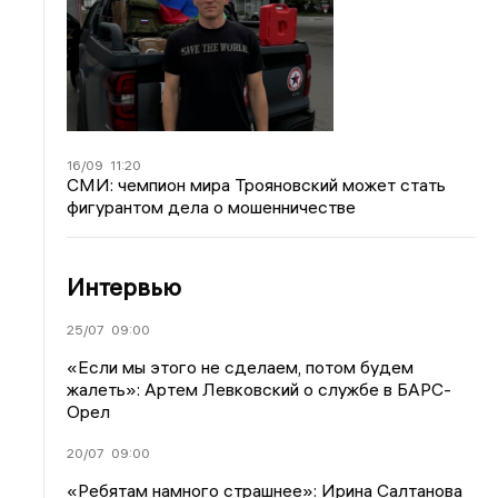
16/09
11:20
СМИ: чемпион мира Трояновский может стать
фигурантом дела о мошенничестве
Интервью
25/07
09:00
«Если мы этого не сделаем, потом будем
жалеть»: Артем Левковский о службе в БАРС-
Орел
20/07
09:00
«Ребятам намного страшнее»: Ирина Салтанова