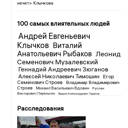
нечет» Клычкова
100 самых влиятельных людей
Андрей Евгеньевич
Клычков
Виталий
Анатольевич Рыбаков
Леонид
Семенович Музалевский
Геннадий Андреевич Зюганов
Алексей Николаевич Тимошин
Егор
Семенович Строев
Владимир Владимирович
Строев
Михаил Васильевич Вдовин
Руслан
Викторович Перелыгин
Вадим Александрович Тарасов
Расследования