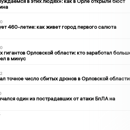
уждаемся в этих людях»: как в Орле открыли бюст
ина
30
ет 460-летие: как живет город первого салюта
30
х гигантов Орловской области: кто заработал больш
шел в минус
02
ал точное число сбитых дронов в Орловской области
0
нчался один из пострадавших от атаки БпЛА на
2