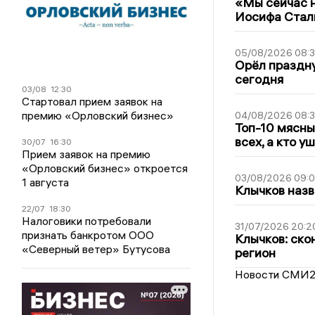
«Мы сейчас н
Иосифа Стал
05/08/2026 08:
Орёл праздну
сегодня
03/08
12:30
Стартовал прием заявок на
премию «Орловский бизнес»
04/08/2026 08:
Топ-10 мясны
всех, а кто у
30/07
16:30
Прием заявок на премию
«Орловский бизнес» откроется
03/08/2026 09:
1 августа
Клычков назв
22/07
18:30
Налоговики потребовали
31/07/2026 20:2
признать банкротом ООО
Клычков: ско
«Северный ветер» Бутусова
регион
Новости СМИ