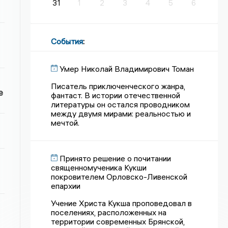
31
1
2
3
4
5
6
События
:
Умер Николай Владимирович Томан
Писатель приключенческого жанра,
е
фантаст. В истории отечественной
литературы он остался проводником
между двумя мирами: реальностью и
мечтой.
Принято решение о почитании
священномученика Кукши
покровителем Орловско-Ливенской
епархии
Учение Христа Кукша проповедовал в
поселениях, расположенных на
территории современных Брянской,