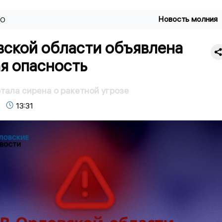
Новость молния
ВО
вской области объявлена
я опасность
тала сирена о ракетной угрозе
13:31