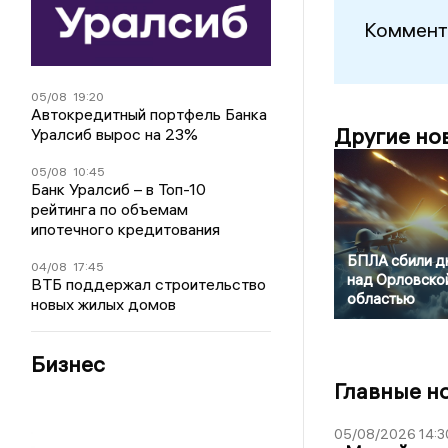
Коммент
05/08
19:20
Автокредитный портфель Банка
Другие но
Уралсиб вырос на 23%
05/08
10:45
Банк Уралсиб – в Топ-10
рейтинга по объемам
ипотечного кредитования
БПЛА сбили д
04/08
17:45
над Орловско
ВТБ поддержал строительство
областью
новых жилых домов
Бизнес
Главные н
05/08/2026 14:3