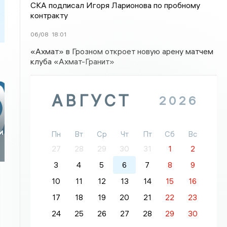
СКА подписал Игоря Ларионова по пробному
контракту
06/08
18:01
«Ахмат» в Грозном откроет новую арену матчем
клуба «Ахмат-Гранит»
АВГУСТ
2026
и
Пн
Вт
Ср
Чт
Пт
Сб
Вс
27
28
29
30
31
1
2
3
4
5
6
7
8
9
10
11
12
13
14
15
16
17
18
19
20
21
22
23
24
25
26
27
28
29
30