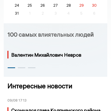
24
25
26
27
28
29
30
31
1
2
3
4
5
6
100 самых влиятельных людей
Валентин Михайлович Невров
Интересные новости
09/08
17:13
Скончался глава Колпнянского района