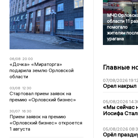
МЧС Орловск
области 11 раз
помогало
жителям посл
урагана
06/08
20:00
«Дочка» «Мираторга»
Главные н
подарила землю Орловской
области
07/08/2026 19:1
Орел накрыл
03/08
12:30
Стартовал прием заявок на
премию «Орловский бизнес»
05/08/2026 14:3
«Мы сейчас н
30/07
16:30
Иосифа Стал
Прием заявок на премию
«Орловский бизнес» откроется
1 августа
05/08/2026 08:
Орёл праздну