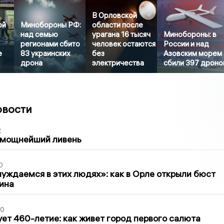
В Орловской
ой
Минобороны РФ:
области после
над семью
урагана 16 тысяч
Минобороны: в
регионами сбито
человек остаются
России и над
е
83 украинских
без
Азовским морем
дрона
электричества
сбили 397 дроно
овости
2
 мощнейший ливень
0
уждаемся в этих людях»: как в Орле открыли бюст
ина
30
ет 460-летие: как живет город первого салюта