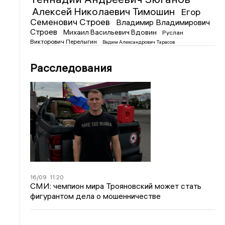
Алексей Николаевич Тимошин
Егор
Семенович Строев
Владимир Владимирович
Строев
Михаил Васильевич Вдовин
Руслан
Викторович Перелыгин
Вадим Александрович Тарасов
Расследования
16/09
11:20
СМИ: чемпион мира Трояновский может стать
фигурантом дела о мошенничестве