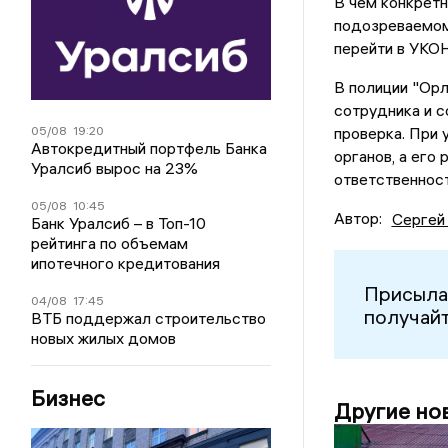
В чем конкретн
подозреваемом 
перейти в УКО
В полиции "Ор
сотрудника и с
05/08
19:20
проверка. При 
Автокредитный портфель Банка
органов, а его
Уралсиб вырос на 23%
ответственнос
05/08
10:45
Автор:
Сергей
Банк Уралсиб – в Топ-10
рейтинга по объемам
ипотечного кредитования
Присыла
04/08
17:45
получайт
ВТБ поддержал строительство
новых жилых домов
Бизнес
Другие но