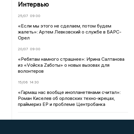
Интервью
25/07
09:00
«Если мы этого не сделаем, потом будем
жалеть»: Артем Левковский о службе в БАРС-
Орел
20/07
09:00
«Ребятам намного страшнее»: Ирина Салтанова
из «Vойска Zаботы» о новых вызовах для
волонтеров
15/06
14:30
«Гармаш нас вообще инопланетянами считал»:
Роман Киселев об орловских техно-жрецах,
праймериз ЕР и проблеме Центробанка