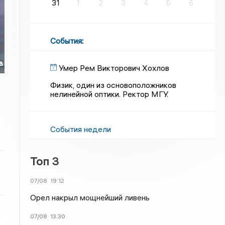
31
1
2
3
4
5
6
События
:
в
Умер Рем Викторович Хохлов
Физик, один из основоположников
нелинейной оптики. Ректор МГУ.
События недели
Топ 3
07/08
19:12
Орел накрыл мощнейший ливень
07/08
13:30