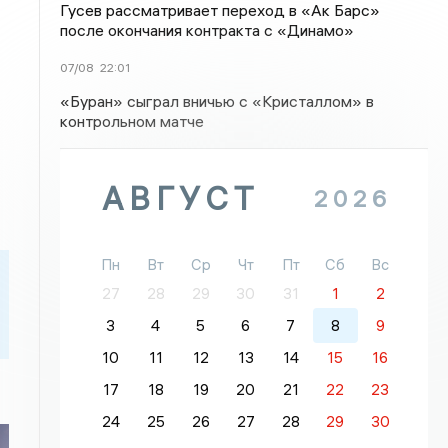
Гусев рассматривает переход в «Ак Барс»
после окончания контракта с «Динамо»
07/08
22:01
«Буран» сыграл вничью с «Кристаллом» в
контрольном матче
АВГУСТ
2026
Пн
Вт
Ср
Чт
Пт
Сб
Вс
27
28
29
30
31
1
2
3
4
5
6
7
8
9
10
11
12
13
14
15
16
17
18
19
20
21
22
23
24
25
26
27
28
29
30