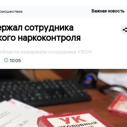
Важная новость
оисшествия
ержал сотрудника
кого наркоконтроля
 области задержали сотрудника УКОН
10:05