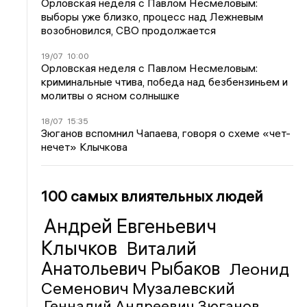
Орловская неделя с Павлом Несмеловым:
выборы уже близко, процесс над Лежневым
возобновился, СВО продолжается
19/07
10:00
Орловская неделя с Павлом Несмеловым:
криминальные чтива, победа над безбензиньем и
молитвы о ясном солнышке
18/07
15:35
Зюганов вспомнил Чапаева, говоря о схеме «чет-
нечет» Клычкова
100 самых влиятельных людей
Андрей Евгеньевич
Клычков
Виталий
Анатольевич Рыбаков
Леонид
Семенович Музалевский
Геннадий Андреевич Зюганов