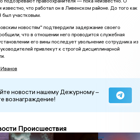
о подозревают правоохранителя — пока неизвестно. О
известно, что работал он в Ливенском районе. До того как
Н был участковым.
ловским новостям" подтвердили задержание своего
ообщили, что в отношении него проводится служебная
установлении его вины последует увольнение сотрудника из
 руководителей привлекут к строгой дисциплинарной
ти.
 Иванов
йте новости нашему Дежурному –
е вознаграждение!
вости Происшествия