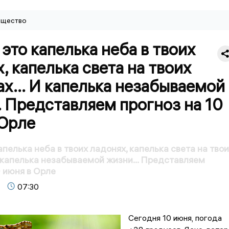
щество
это капелька неба в твоих
, капелька света на твоих
ах… И капелька незабываемой
 Представляем прогноз на 10
 Орле
пелька неба в твоих ладонях, капелька света на твои
 капелька незабываемой жизни… Представляем
0 июня в Орле
07:30
Сегодня 10 июня, погода