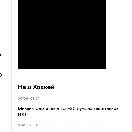
а
я
0
Наш Хоккей
08/08
09:31
Михаил Сергачёв в топ-20 лучших защитников
НХЛ
07/08
23:01