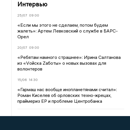
Интервью
25/07
09:00
«Если мы этого не сделаем, потом будем
жалеть»: Артем Левковский о службе в БАРС-
Орел
20/07
09:00
«Ребятам намного страшнее»: Ирина Салтанова
из «Vойска Zаботы» о новых вызовах для
волонтеров
15/06
14:30
«Гармаш нас вообще инопланетянами считал»:
Роман Киселев об орловских техно-жрецах,
праймериз ЕР и проблеме Центробанка