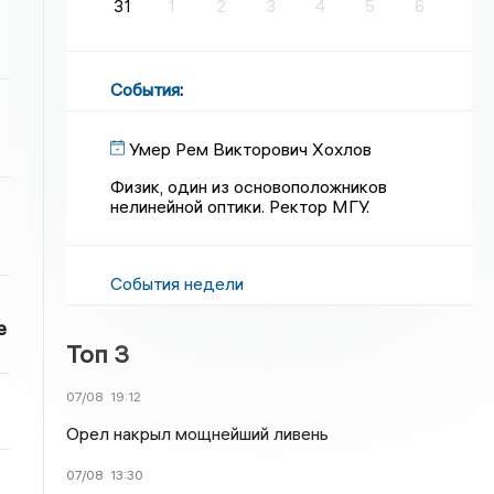
31
1
2
3
4
5
6
События
:
Умер Рем Викторович Хохлов
Физик, один из основоположников
нелинейной оптики. Ректор МГУ.
События недели
е
Топ 3
07/08
19:12
Орел накрыл мощнейший ливень
07/08
13:30