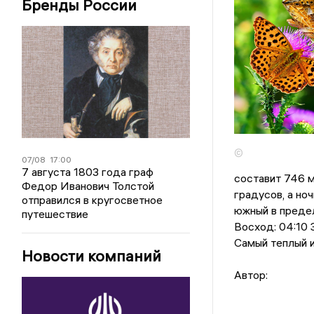
Бренды России
©
07/08
17:00
7 августа 1803 года граф
составит 746 м
Федор Иванович Толстой
градусов, a но
отправился в кругосветное
южный в предел
путешествие
Восход: 04:10 З
Самый теплый и
Новости компаний
Автор: