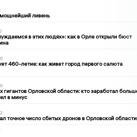
2
 мощнейший ливень
0
уждаемся в этих людях»: как в Орле открыли бюст
ина
30
ет 460-летие: как живет город первого салюта
30
х гигантов Орловской области: кто заработал больш
шел в минус
02
ал точное число сбитых дронов в Орловской области
2