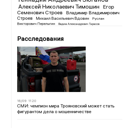
Алексей Николаевич Тимошин
Егор
Семенович Строев
Владимир Владимирович
Строев
Михаил Васильевич Вдовин
Руслан
Викторович Перелыгин
Вадим Александрович Тарасов
Расследования
16/09
11:20
СМИ: чемпион мира Трояновский может стать
фигурантом дела о мошенничестве