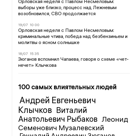
Орловская неделя с Павлом Несмеловым:
выборы уже близко, процесс над Лежневым
возобновился, СВО продолжается
19/07
10:00
Орловская неделя с Павлом Несмеловым:
криминальные чтива, победа над безбензиньем и
молитвы о ясном солнышке
18/07
15:35
Зюганов вспомнил Чапаева, говоря о схеме «чет-
нечет» Клычкова
100 самых влиятельных людей
Андрей Евгеньевич
Клычков
Виталий
Анатольевич Рыбаков
Леонид
Семенович Музалевский
Геннадий Андреевич Зюганов