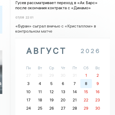
Гусев рассматривает переход в «Ак Барс»
после окончания контракта с «Динамо»
07/08
22:01
«Буран» сыграл вничью с «Кристаллом» в
контрольном матче
АВГУСТ
2026
Пн
Вт
Ср
Чт
Пт
Сб
Вс
27
28
29
30
31
1
2
3
4
5
6
7
8
9
й
10
11
12
13
14
15
16
17
18
19
20
21
22
23
24
25
26
27
28
29
30