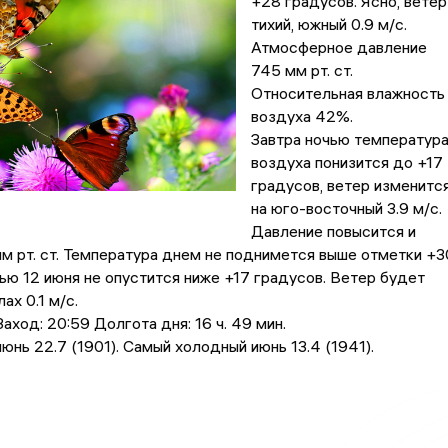
+28 градусов. Ясно, ветер
тихий, южный 0.9 м/с.
Атмосферное давление
745 мм рт. ст.
Относительная влажность
воздуха 42%.
Завтра ночью температур
воздуха понизится до +17
градусов, ветер изменитс
на юго-восточный 3.9 м/с.
Давление повысится и
м рт. ст. Температура днем не поднимется выше отметки +3
чью 12 июня не опустится ниже +17 градусов. Ветер будет
ах 0.1 м/с.
аход: 20:59 Долгота дня: 16 ч. 49 мин.
юнь 22.7 (1901). Самый холодный июнь 13.4 (1941).