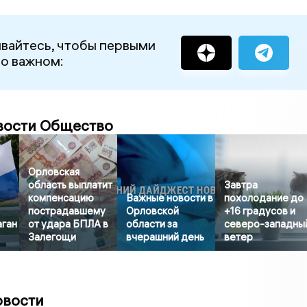
вайтесь, чтобы первыми
 о важном:
вости Общество
Орловская
область выплатит
Завтра
компенсацию
Важные новости в
похолодание до
пострадавшему
Орловской
+16 градусов и
аган
от удара БПЛА в
области за
северо-западны
Залегощи
вчерашний день
ветер
овости