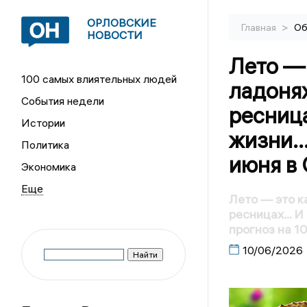
ОРЛОВСКИЕ
>
Главная
Об
НОВОСТИ
Лето — 
100 самых влиятельных людей
ладонях
События недели
ресниц
Истории
жизни…
Политика
июня в
Экономика
Лето — это ка
ресницах… И
прогноз на 1
10/06/2026