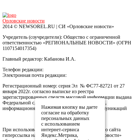
Орловские новости
2014 © NEWSOREL.RU | СИ «Орловские новости»
Учредитель (соучредители): Общество с ограниченной
ответственностью «РЕГИОНАЛЬНЫЕ НОВОСТИ» (ОГРН
1107154017354)
Главный редактор: Кабанова И.А.
Телефон редакции:
+7 (4862) 25-24-23
Электронная почта редакции:
info@newsorel.ru
Регистрационный номер: серия Эл № ФС77-82721 от 27
января 2022г. согласно выписке из реестра
зарегистрированных средств массовой информации выдана
Федеральной службой по надзору в сфере связи,
Нажимая кнопку вы даете
информационных технологий и массовых коммуникаций
согласие на обработку
персональных данных
с использованием
При использовании любого материала с данного сайта
интернет-сервиса
гиперссылка на Сетевое издание «Орловские новости»
Яндекс.Метрика,