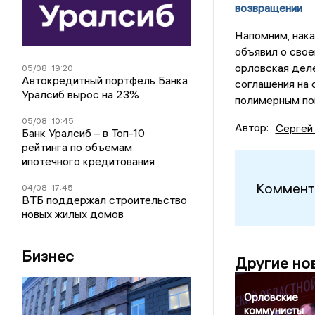
возвращении
Напомним, нак
объявил о свое
орловская деле
05/08
19:20
Автокредитный портфель Банка
соглашения на 
Уралсиб вырос на 23%
полимерным пок
05/08
10:45
Автор:
Сергей
Банк Уралсиб – в Топ-10
рейтинга по объемам
ипотечного кредитования
Коммент
04/08
17:45
ВТБ поддержал строительство
новых жилых домов
Бизнес
Другие но
Орловские
коммунисты