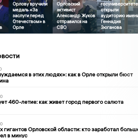
Орлову вручили
Орловский
госуниверситет
медаль «За
активист
открыли
заслуги перед
Александр Жуков
аудиторию имен
Отечеством» в
отправился на
Геннадия
в
Орле
СВО
Зюганова
овости
0
уждаемся в этих людях»: как в Орле открыли бюст
ина
30
ет 460-летие: как живет город первого салюта
30
х гигантов Орловской области: кто заработал больш
шел в минус