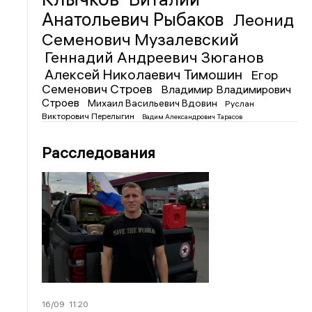
Анатольевич Рыбаков
Леонид
Семенович Музалевский
Геннадий Андреевич Зюганов
Алексей Николаевич Тимошин
Егор
Семенович Строев
Владимир Владимирович
Строев
Михаил Васильевич Вдовин
Руслан
Викторович Перелыгин
Вадим Александрович Тарасов
Расследования
16/09
11:20