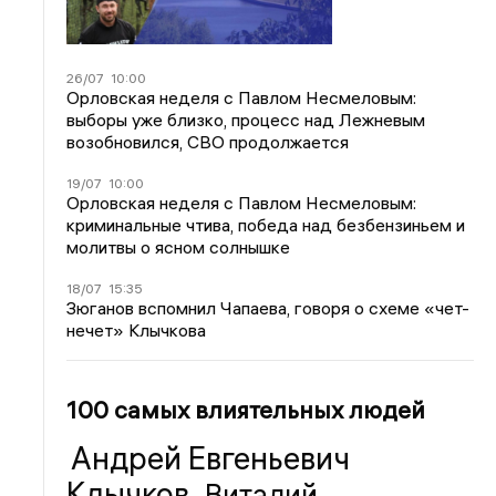
26/07
10:00
Орловская неделя с Павлом Несмеловым:
выборы уже близко, процесс над Лежневым
возобновился, СВО продолжается
19/07
10:00
Орловская неделя с Павлом Несмеловым:
криминальные чтива, победа над безбензиньем и
молитвы о ясном солнышке
18/07
15:35
Зюганов вспомнил Чапаева, говоря о схеме «чет-
нечет» Клычкова
100 самых влиятельных людей
Андрей Евгеньевич
Клычков
Виталий