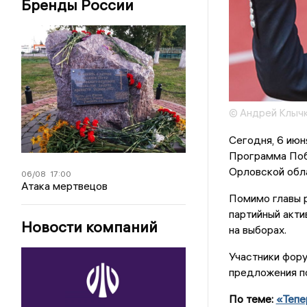
Бренды России
© Андрей Клыч
Сегодня, 6 ию
Программа Поб
Орловской обл
06/08
17:00
Атака мертвецов
Помимо главы р
партийный акти
Новости компаний
на выборах.
Участники фор
предложения по
По теме:
«Тепе