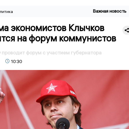
Важная новость
литика
ма экономистов Клычков
ится на форум коммунистов
проводит форум с участием губернатора
10:30