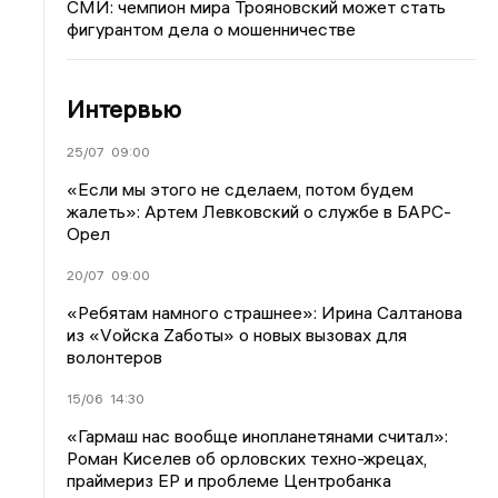
СМИ: чемпион мира Трояновский может стать
фигурантом дела о мошенничестве
Интервью
25/07
09:00
«Если мы этого не сделаем, потом будем
жалеть»: Артем Левковский о службе в БАРС-
Орел
20/07
09:00
«Ребятам намного страшнее»: Ирина Салтанова
из «Vойска Zаботы» о новых вызовах для
волонтеров
15/06
14:30
«Гармаш нас вообще инопланетянами считал»:
Роман Киселев об орловских техно-жрецах,
праймериз ЕР и проблеме Центробанка