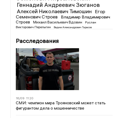
Геннадий Андреевич Зюганов
Алексей Николаевич Тимошин
Егор
Семенович Строев
Владимир Владимирович
Строев
Михаил Васильевич Вдовин
Руслан
Викторович Перелыгин
Вадим Александрович Тарасов
Расследования
16/09
11:20
СМИ: чемпион мира Трояновский может стать
фигурантом дела о мошенничестве