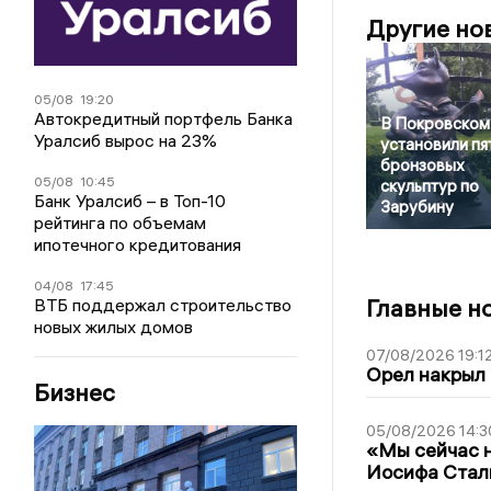
Другие но
05/08
19:20
Автокредитный портфель Банка
В Покровском
Уралсиб вырос на 23%
установили пя
бронзовых
05/08
10:45
скульптур по
Банк Уралсиб – в Топ-10
Зарубину
рейтинга по объемам
ипотечного кредитования
04/08
17:45
Главные н
ВТБ поддержал строительство
новых жилых домов
07/08/2026 19:1
Орел накрыл
Бизнес
05/08/2026 14:3
«Мы сейчас н
Иосифа Стал