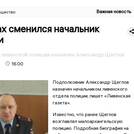
Важная новость
щество
ах сменился начальник
и
 ливенской полиции назначен Александр Щеглов
16:00
Подполковник Александр Щеглов
назначен начальником ливенского
отдела полиции, пишет «Ливенская
газета».
Известно, что ранее Щеглов
возглавлял малоархангельскую
полицию. Подробная биография на