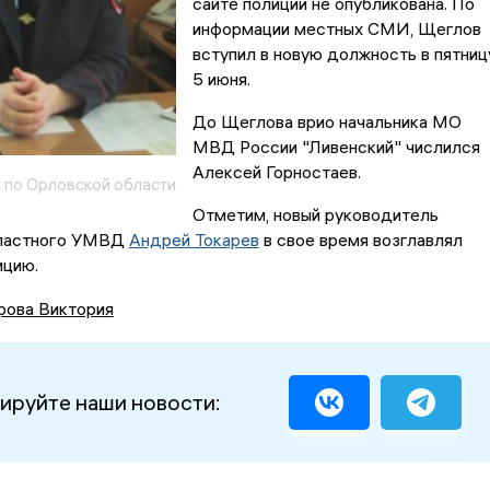
сайте полиции не опубликована. По
информации местных СМИ, Щеглов
вступил в новую должность в пятницу
5 июня.
До Щеглова врио начальника МО
МВД России "Ливенский" числился
Алексей Горностаев.
по Орловской области
Отметим, новый руководитель
бластного УМВД
Андрей Токарев
в свое время возглавлял
ицию.
рова Виктория
ируйте наши новости: