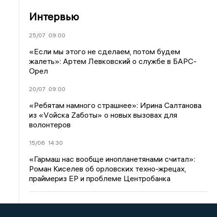
Интервью
25/07
09:00
«Если мы этого не сделаем, потом будем
жалеть»: Артем Левковский о службе в БАРС-
Орел
20/07
09:00
«Ребятам намного страшнее»: Ирина Салтанова
из «Vойска Zаботы» о новых вызовах для
волонтеров
15/06
14:30
«Гармаш нас вообще инопланетянами считал»:
Роман Киселев об орловских техно-жрецах,
праймериз ЕР и проблеме Центробанка