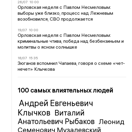
26/07
10:00
Орловская неделя с Павлом Несмеловым:
выборы уже близко, процесс над Лежневым
возобновился, СВО продолжается
19/07
10:00
Орловская неделя с Павлом Несмеловым:
криминальные чтива, победа над безбензиньем и
молитвы о ясном солнышке
18/07
15:35
Зюганов вспомнил Чапаева, говоря о схеме «чет-
нечет» Клычкова
100 самых влиятельных людей
Андрей Евгеньевич
Клычков
Виталий
Анатольевич Рыбаков
Леонид
Семенович Музалевский