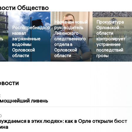
вости Общество
Назначен новый
Прокуратура
Роспотребнадзор
руководитель
Орловской
назвал
Ливенского
области
ть
загрязнённые
следственного
контролирует
водоёмы
отдела в
устранение
Орловской
Орловской
последствий
области
области
грозы
овости
2
 мощнейший ливень
0
уждаемся в этих людях»: как в Орле открыли бюст
ина