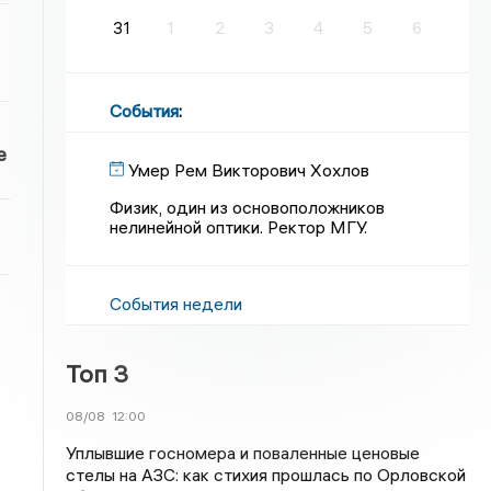
31
1
2
3
4
5
6
События
:
е
Умер Рем Викторович Хохлов
Физик, один из основоположников
нелинейной оптики. Ректор МГУ.
События недели
Топ 3
08/08
12:00
Уплывшие госномера и поваленные ценовые
стелы на АЗС: как стихия прошлась по Орловской