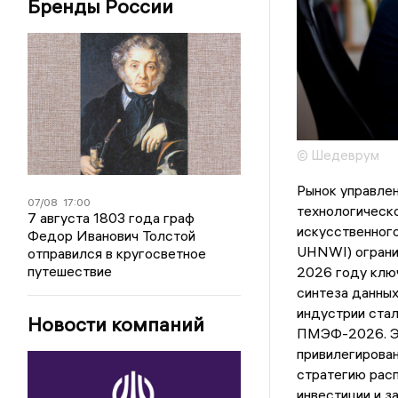
Бренды России
© Шедеврум
Рынок управлен
07/08
17:00
технологическо
7 августа 1803 года граф
искусственного
Федор Иванович Толстой
UHNWI) огранич
отправился в кругосветное
путешествие
2026 году ключ
синтеза данны
индустрии стал
Новости компаний
ПМЭФ-2026. Эт
привилегирован
стратегию рас
инвестиции и з