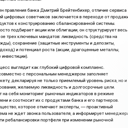
ен правления банка Дмитрий Брейтенбихер, отличие сервиса
ий цифровых советчиков заключается в переходе от продаж
дуктов к конструированию сбалансированной системы.
осто подбирает акции или облигации, он структурирует весь
езе трех ключевых мандатов: ликвидность (средства на
жды), сохранение (защитные инструменты и депозиты,
оход) и потенциал роста (акции, драгоценные металлы,
 инвестиции).
цесс выглядит как глубокий цифровой комплаенс.
совместно с персональным менеджером заполняет
кету, декларируя не только приемлемый уровень риска, но и
рования, желаемую ликвидность и долгосрочные цели.
 на себя мониторинг рыночных индикаторов в режиме
ени и соотносит их с продуктами банка и его партнеров.
ущество, которое отмечают эксперты, — проактивный
ема не ждет звонка пользователя, а информирует менеджер
ти ребалансировки портфеля при изменении рыночной