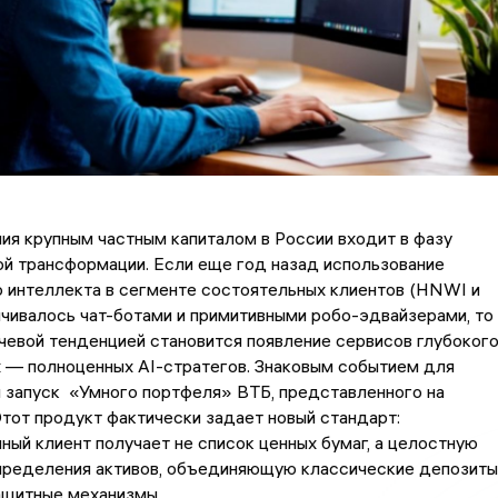
ия крупным частным капиталом в России входит в фазу
й трансформации. Если еще год назад использование
 интеллекта в сегменте состоятельных клиентов (HNWI и
ивалось чат-ботами и примитивными робо-эдвайзерами, то 
евой тенденцией становится появление сервисов глубоког
х — полноценных AI-стратегов. Знаковым событием для
 запуск «Умного портфеля» ВТБ, представленного на
от продукт фактически задает новый стандарт:
ный клиент получает не список ценных бумаг, а целостную
пределения активов, объединяющую классические депозиты
ащитные механизмы.