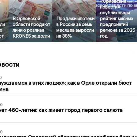
«Орловские
новости»
опубликовали
В Орловской
Продажи ипотеки
рейтинг мясных
или
области продают
в России за семь
предприятий
х
линию розлива
месяцев выросли
региона за 2025
от
KRONES за долги
на 38%
год
овости
0
уждаемся в этих людях»: как в Орле открыли бюст
ина
30
ет 460-летие: как живет город первого салюта
30