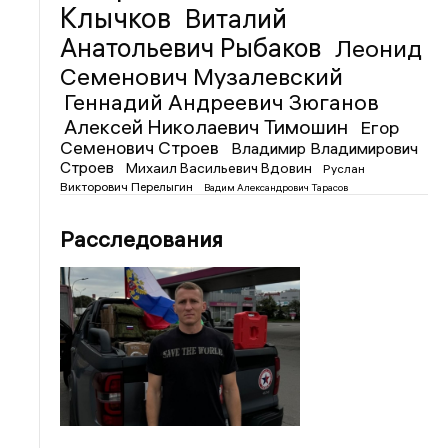
Клычков
Виталий
Анатольевич Рыбаков
Леонид
Семенович Музалевский
Геннадий Андреевич Зюганов
Алексей Николаевич Тимошин
Егор
Семенович Строев
Владимир Владимирович
Строев
Михаил Васильевич Вдовин
Руслан
Викторович Перелыгин
Вадим Александрович Тарасов
Расследования