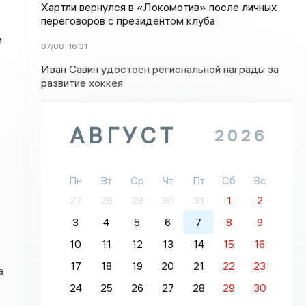
Хартли вернулся в «Локомотив» после личных
переговоров с президентом клуба
и
07/08
16:31
Иван Савин удостоен региональной награды за
развитие хоккея
АВГУСТ
2026
Пн
Вт
Ср
Чт
Пт
Сб
Вс
27
28
29
30
31
1
2
3
4
5
6
7
8
9
10
11
12
13
14
15
16
17
18
19
20
21
22
23
а
24
25
26
27
28
29
30