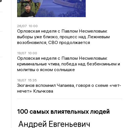
е
26/07
10:00
Орловская неделя с Павлом Несмеловым:
выборы уже близко, процесс над Лежневым
возобновился, СВО продолжается
19/07
10:00
Орловская неделя с Павлом Несмеловым:
криминальные чтива, победа над безбензиньем и
молитвы о ясном солнышке
18/07
15:35
Зюганов вспомнил Чапаева, говоря о схеме «чет-
нечет» Клычкова
100 самых влиятельных людей
Андрей Евгеньевич