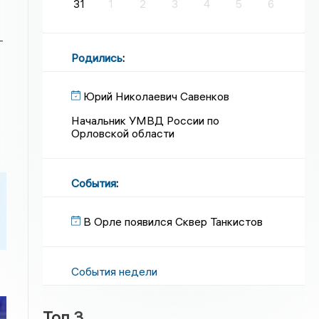
31
1
2
3
4
5
6
-
Родились
:
Юрий Николаевич Савенков
Начальник УМВД России по
Орловской области
События
:
В Орле появился Сквер Танкистов
События недели
Топ 3