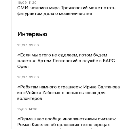
16/09
11:20
СМИ: чемпион мира Трояновский может стать
фигурантом дела о мошенничестве
Интервью
25/07
09:00
«Если мы этого не сделаем, потом будем
жалеть»: Артем Левковский о службе в БАРС-
Орел
20/07
09:00
«Ребятам намного страшнее»: Ирина Салтанова
из «Vойска Zаботы» о новых вызовах для
волонтеров
15/06
14:30
«Гармаш нас вообще инопланетянами считал»:
Роман Киселев об орловских техно-жрецах,