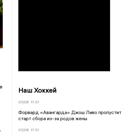
в
Наш Хоккей
о
07/08
17:31
Форвард «Авангарда» Джош Ливо пропустит
старт сбора из-за родов жены
,
07/08
17:31