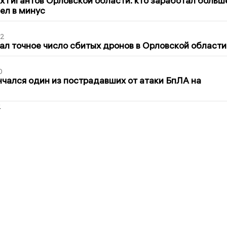
х гигантов Орловской области: кто заработал больш
шел в минус
02
ал точное число сбитых дронов в Орловской области
0
нчался один из пострадавших от атаки БпЛА на
2