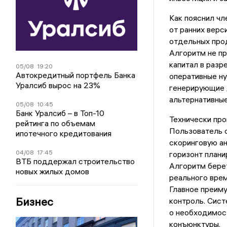
Как пояснил чл
от ранних верс
отдельных про
Алгоритм не пр
капитал в разр
05/08
19:20
Автокредитный портфель Банка
оперативные ну
Уралсиб вырос на 23%
генерирующие д
альтернативные
05/08
10:45
Банк Уралсиб – в Топ-10
Технически про
рейтинга по объемам
Пользователь 
ипотечного кредитования
скоринговую ан
04/08
17:45
горизонт плани
ВТБ поддержал строительство
Алгоритм берет
новых жилых домов
реального врем
Главное преим
Бизнес
контроль. Сист
о необходимос
конъюнктуры.