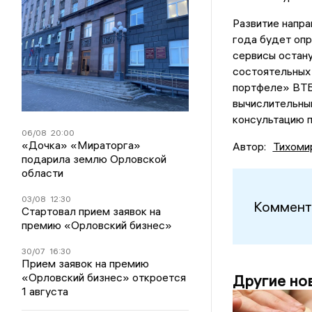
Развитие напра
года будет оп
сервисы остану
состоятельных 
портфеле» ВТБ
вычислительны
консультацию 
06/08
20:00
«Дочка» «Мираторга»
Автор:
Тихоми
подарила землю Орловской
области
03/08
12:30
Коммент
Стартовал прием заявок на
премию «Орловский бизнес»
30/07
16:30
Прием заявок на премию
«Орловский бизнес» откроется
Другие но
1 августа