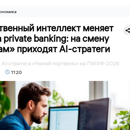
ономика
твенный интеллект меняет
 private banking: на смену
ам» приходят AI-стратеги
л AI-стратега «Умный портфель» на ПМЭФ-2026
11:20