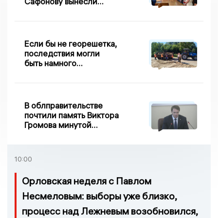
Сафонову вынесли
приговор по делу о
взятке
Если бы не георешетка,
последствия могли
быть намного
серьезнее: Вдовин о
сходе песка на
Дворянке
В облправительстве
почтили память Виктора
Громова минутой
молчания
10:00
Орловская неделя с Павлом
Несмеловым: выборы уже близко,
процесс над Лежневым возобновился,