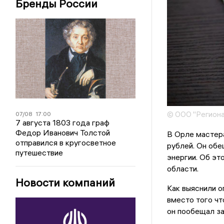
Бренды России
© ООО "Региона
07/08
17:00
7 августа 1803 года граф
Федор Иванович Толстой
В Орле мастера
отправился в кругосветное
рублей. Он обе
путешествие
энергии. Об э
области.
Новости компаний
Как выяснили о
вместо того чт
он пообещал за