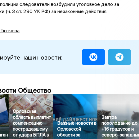
полиции следователи возбудили уголовное дело за
и (ч. 3 ст. 290 УК РФ) за незаконные действия.
 Тютчева
ируйте наши новости:
вости Общество
Орловская
область выплатит
Завтра
компенсацию
Важные новости в
похолодание до
пострадавшему
Орловской
+16 градусов и
аган
от удара БПЛА в
области за
северо-западны