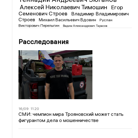
Алексей Николаевич Тимошин
Егор
Семенович Строев
Владимир Владимирович
Строев
Михаил Васильевич Вдовин
Руслан
Викторович Перелыгин
Вадим Александрович Тарасов
Расследования
16/09
11:20
СМИ: чемпион мира Трояновский может стать
фигурантом дела о мошенничестве