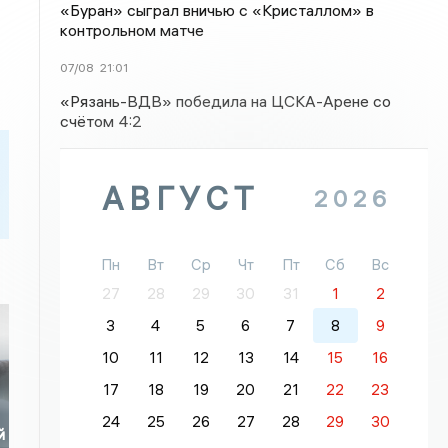
«Буран» сыграл вничью с «Кристаллом» в
контрольном матче
07/08
21:01
«Рязань-ВДВ» победила на ЦСКА-Арене со
счётом 4:2
АВГУСТ
2026
Пн
Вт
Ср
Чт
Пт
Сб
Вс
27
28
29
30
31
1
2
3
4
5
6
7
8
9
10
11
12
13
14
15
16
17
18
19
20
21
22
23
24
25
26
27
28
29
30
й