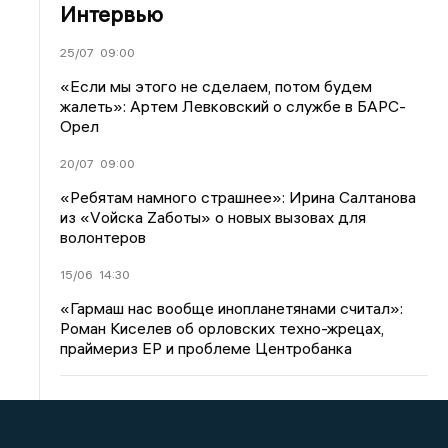
Интервью
25/07
09:00
«Если мы этого не сделаем, потом будем
жалеть»: Артем Левковский о службе в БАРС-
Орел
20/07
09:00
«Ребятам намного страшнее»: Ирина Салтанова
из «Vойска Zаботы» о новых вызовах для
волонтеров
15/06
14:30
«Гармаш нас вообще инопланетянами считал»:
Роман Киселев об орловских техно-жрецах,
праймериз ЕР и проблеме Центробанка