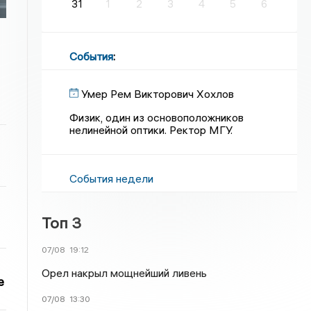
31
1
2
3
4
5
6
События
:
Умер Рем Викторович Хохлов
Физик, один из основоположников
нелинейной оптики. Ректор МГУ.
События недели
Топ 3
07/08
19:12
Орел накрыл мощнейший ливень
е
07/08
13:30