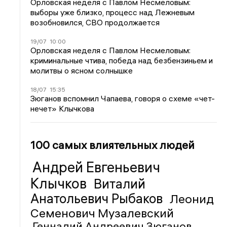
Орловская неделя с Павлом Несмеловым:
выборы уже близко, процесс над Лежневым
возобновился, СВО продолжается
19/07
10:00
Орловская неделя с Павлом Несмеловым:
криминальные чтива, победа над безбензиньем и
молитвы о ясном солнышке
18/07
15:35
Зюганов вспомнил Чапаева, говоря о схеме «чет-
нечет» Клычкова
100 самых влиятельных людей
Андрей Евгеньевич
Клычков
Виталий
Анатольевич Рыбаков
Леонид
Семенович Музалевский
Геннадий Андреевич Зюганов