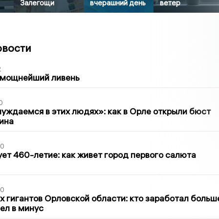
Залегощи
вчерашний день
ветер
овости
2
 мощнейший ливень
0
уждаемся в этих людях»: как в Орле открыли бюст
ина
30
ет 460-летие: как живет город первого салюта
30
х гигантов Орловской области: кто заработал больш
шел в минус