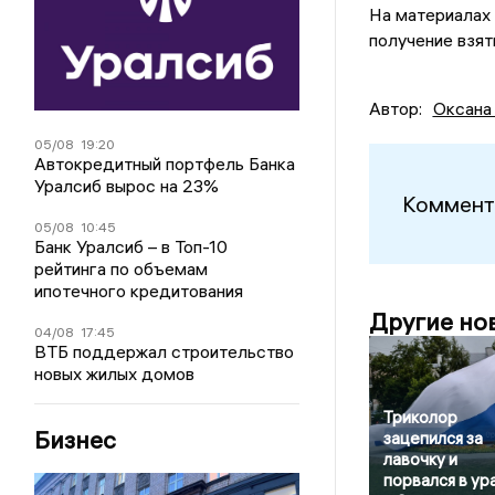
На материалах 
получение взятк
Автор:
Оксана
05/08
19:20
Автокредитный портфель Банка
Уралсиб вырос на 23%
Коммент
05/08
10:45
Банк Уралсиб – в Топ-10
рейтинга по объемам
ипотечного кредитования
Другие но
04/08
17:45
ВТБ поддержал строительство
новых жилых домов
Триколор
Бизнес
зацепился за
лавочку и
порвался в ур