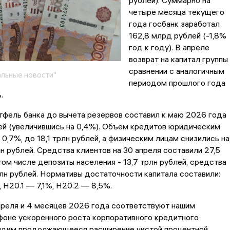
рублей). Суммарно на
четыре месяца текущего
года госбанк заработал
162,8 млрд рублей (-1,8%
год к году). В апреле
возврат на капитал группы
сравнении с аналогичным
льные новости"
периодом прошлого года
.
фель банка до вычета резервов составил к маю 2026 года
ей (увеличившись на 0,4%). Объем кредитов юридическим
 0,7%, до 18,1 трлн рублей, а физическим лицам снизились на
рлн рублей. Средства клиентов на 30 апреля составили 27,5
 том числе депозиты населения - 13,7 трлн рублей, средства
рлн рублей. Нормативы достаточности капитала составили:
 Н20.1 — 7,1%, Н20.2 — 8,5%.
преля и 4 месяцев 2026 года соответствуют нашим
фоне ускоренного роста корпоративного кредитного
идим продолжающееся расширение чистой процентной