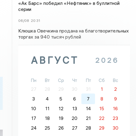
«Ак Барс» победил «Нефтяник» в буллитной
серии
06/08
20:31
Клюшка Овечкина продана на благотворительных
торгах за 940 тысяч рублей
АВГУСТ
2026
Пн
Вт
Ср
Чт
Пт
Сб
Вс
27
28
29
30
31
1
2
3
4
5
6
7
8
9
10
11
12
13
14
15
16
17
18
19
20
21
22
23
24
25
26
27
28
29
30