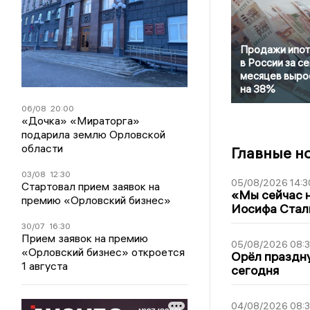
Продажи ипот
в России за с
месяцев выро
на 38%
06/08
20:00
«Дочка» «Мираторга»
подарила землю Орловской
области
Главные н
03/08
12:30
05/08/2026 14:3
Стартовал прием заявок на
«Мы сейчас н
премию «Орловский бизнес»
Иосифа Стал
30/07
16:30
Прием заявок на премию
05/08/2026 08:
«Орловский бизнес» откроется
Орёл праздну
1 августа
сегодня
04/08/2026 08: