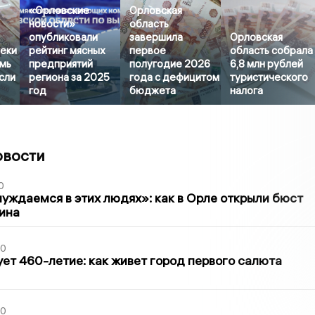
«Орловские
Орловская
новости»
область
опубликовали
завершила
Орловская
еки
рейтинг мясных
первое
область собрала
емь
предприятий
полугодие 2026
6,8 млн рублей
сли
региона за 2025
года с дефицитом
туристического
год
бюджета
налога
овости
0
уждаемся в этих людях»: как в Орле открыли бюст
ина
30
ет 460-летие: как живет город первого салюта
30