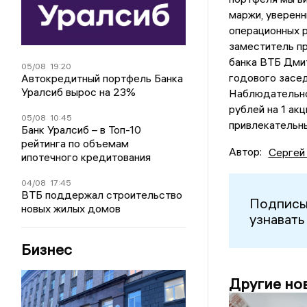
маржи, уверен
операционных р
заместитель п
банка ВТБ Дмит
05/08
19:20
годового засед
Автокредитный портфель Банка
Уралсиб вырос на 23%
Наблюдательно
рублей на 1 ак
05/08
10:45
привлекательн
Банк Уралсиб – в Топ-10
рейтинга по объемам
Автор:
Сергей
ипотечного кредитования
04/08
17:45
ВТБ поддержал строительство
Подписы
новых жилых домов
узнавать
Бизнес
Другие но