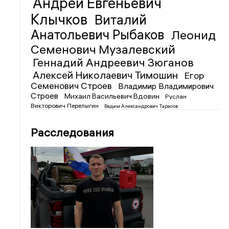
Андрей Евгеньевич
Клычков
Виталий
Анатольевич Рыбаков
Леонид
Семенович Музалевский
Геннадий Андреевич Зюганов
Алексей Николаевич Тимошин
Егор
Семенович Строев
Владимир Владимирович
Строев
Михаил Васильевич Вдовин
Руслан
Викторович Перелыгин
Вадим Александрович Тарасов
Расследования