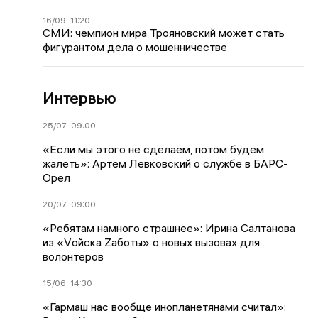
16/09
11:20
СМИ: чемпион мира Трояновский может стать
фигурантом дела о мошенничестве
Интервью
25/07
09:00
«Если мы этого не сделаем, потом будем
жалеть»: Артем Левковский о службе в БАРС-
Орел
20/07
09:00
«Ребятам намного страшнее»: Ирина Салтанова
из «Vойска Zаботы» о новых вызовах для
волонтеров
15/06
14:30
«Гармаш нас вообще инопланетянами считал»: