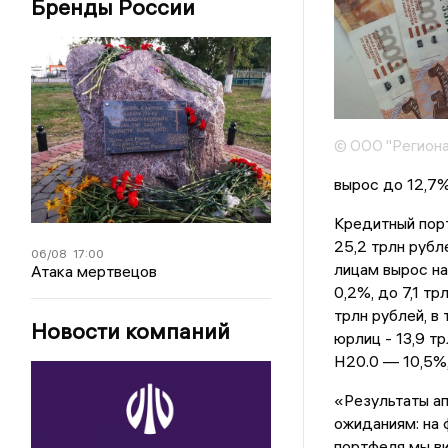
Бренды России
© ООО "Региона
вырос до 12,7%
Кредитный порт
25,2 трлн рубл
06/08
17:00
лицам вырос на
Атака мертвецов
0,2%, до 7,1 т
трлн рублей, в
Новости компаний
юрлиц - 13,9 т
Н20.0 — 10,5%,
«Результаты а
ожиданиям: на 
портфеля мы в