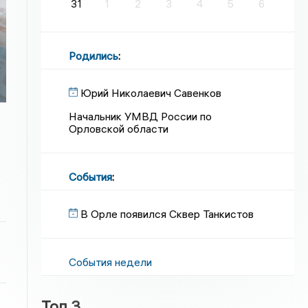
31
1
2
3
4
5
6
Родились
:
Юрий Николаевич Савенков
Начальник УМВД России по
Орловской области
События
:
В Орле появился Сквер Танкистов
События недели
Топ 3