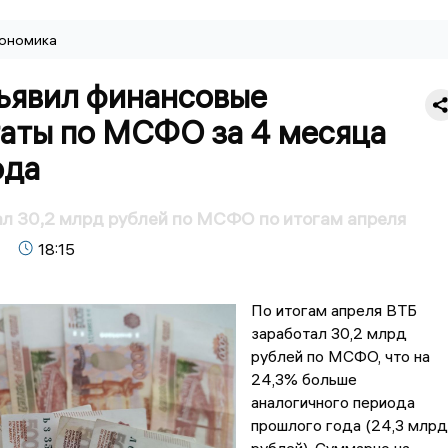
ономика
ъявил финансовые
таты по МСФО за 4 месяца
ода
л 30,2 млрд рублей по МСФО по итогам апреля
18:15
По итогам апреля ВТБ
заработал 30,2 млрд
рублей по МСФО, что на
24,3% больше
аналогичного периода
прошлого года (24,3 млрд