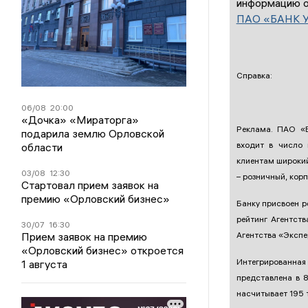
информацию о
ПАО «БАНК 
Справка:
06/08
20:00
«Дочка» «Мираторга»
Реклама. ПАО «
подарила землю Орловской
входит в число 
области
клиентам широкий
03/08
12:30
– розничный, кор
Стартовал прием заявок на
премию «Орловский бизнес»
Банку присвоен р
рейтинг Агентст
30/07
16:30
Прием заявок на премию
Агентства «Экспе
«Орловский бизнес» откроется
Интегрированна
1 августа
представлена в 
насчитывает 195 