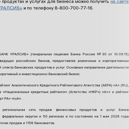
 продуктах и услугах для бизнеса можно получить
на сайте
УРАЛСИБ»
и по телефону 8-800-700-77-16.
БАНК УРАЛСИБ» (генеральная лицензия Банка России №30 от 10.09.15)
ведущих российских банков, предоставляя розничным и корпоративным
 спектр банковских продуктов и услуг. Основные направления деятельности
поративный и инвестиционно-банковский бизнес.
ейтинг Аналитического Кредитного Рейтингового Агентства (АКРА) «А» (RU),
ва «Национальные кредитные рейтинги» (Агентство «НКР») «А+» и рейтинг
рт РА» «ruА».
я региональная сеть продаж финансовых продуктов и услуг Банка
8 федеральных округах и 50 регионах и по состоянию на 1 мая 2026 года
точек продаж и 1156 банкоматов.