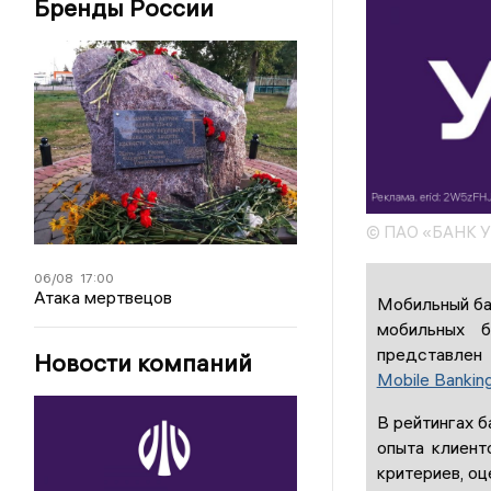
Бренды России
© ПАО «БАНК 
06/08
17:00
Атака мертвецов
Мобильный ба
мобильных б
представлен
Новости компаний
Mobile Bankin
В рейтингах б
опыта клиент
критериев, оц