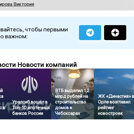
ирова Виктория
вайтесь, чтобы первыми
 о важном:
вости Новости компаний
ый
ВТБ выделил 1,2
ка
млрд рублей на
ЖК «Династия» 
Уралсиб вошёл в
строительство
Орле возглавил
с в
Топ-10 ипотечных
домов в
рейтинг
банков России
Чебоксарах
новостроек