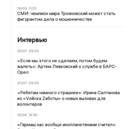
16/09
11:20
СМИ: чемпион мира Трояновский может стать
фигурантом дела о мошенничестве
Интервью
25/07
09:00
«Если мы этого не сделаем, потом будем
жалеть»: Артем Левковский о службе в БАРС-
Орел
20/07
09:00
«Ребятам намного страшнее»: Ирина Салтанова
из «Vойска Zаботы» о новых вызовах для
волонтеров
15/06
14:30
«Гармаш нас вообще инопланетянами считал»: