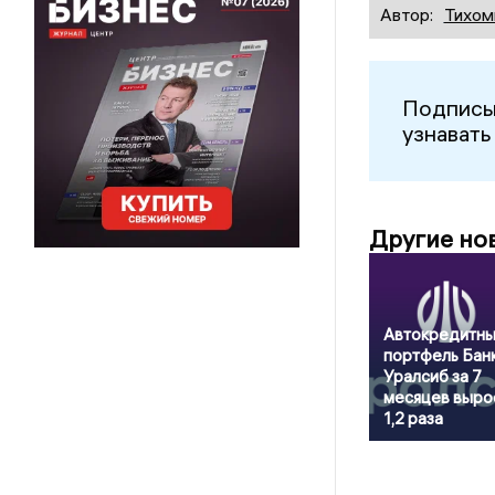
Автор:
Тихом
Подписы
узнавать
Другие но
Автокредитн
портфель Бан
Уралсиб за 7
месяцев выро
1,2 раза