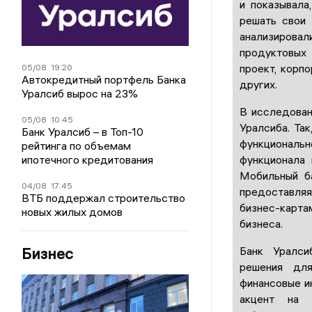
и показывала
решать свои 
анализирова
продуктовых 
проект, корп
05/08
19:20
Автокредитный портфель Банка
других.
Уралсиб вырос на 23%
В исследован
05/08
10:45
Уралсиба. Та
Банк Уралсиб – в Топ-10
функциональн
рейтинга по объемам
ипотечного кредитования
функционала 
Мобильный ба
04/08
17:45
предоставляя
ВТБ поддержал строительство
бизнес-карт
новых жилых домов
бизнеса.
Бизнес
Банк Уралси
решения для
финансовые и
акцент на 