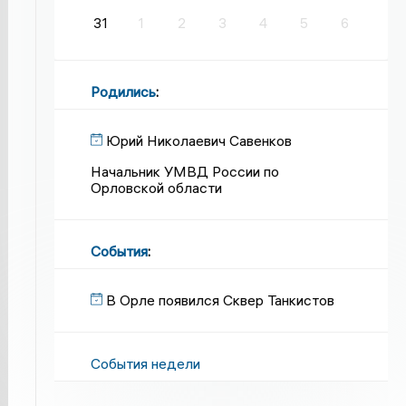
31
1
2
3
4
5
6
Родились
:
Юрий Николаевич Савенков
Начальник УМВД России по
Орловской области
События
:
В Орле появился Сквер Танкистов
События недели