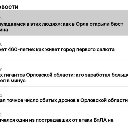
овости
0
уждаемся в этих людях»: как в Орле открыли бюст
ина
30
ет 460-летие: как живет город первого салюта
30
х гигантов Орловской области: кто заработал больш
шел в минус
02
ал точное число сбитых дронов в Орловской области
0
нчался один из пострадавших от атаки БпЛА на