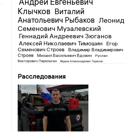
Андрей Евгеньевич
Клычков
Виталий
Анатольевич Рыбаков
Леонид
Семенович Музалевский
Геннадий Андреевич Зюганов
Алексей Николаевич Тимошин
Егор
Семенович Строев
Владимир Владимирович
Строев
Михаил Васильевич Вдовин
Руслан
Викторович Перелыгин
Вадим Александрович Тарасов
Расследования