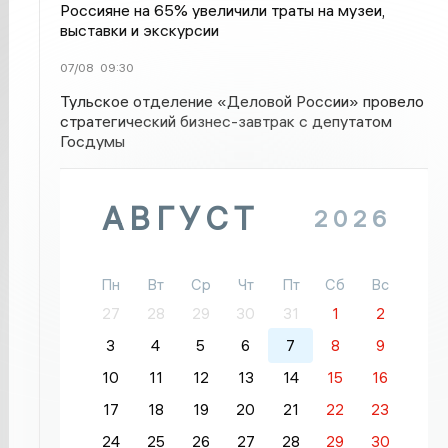
Россияне на 65% увеличили траты на музеи,
выставки и экскурсии
07/08
09:30
Тульское отделение «Деловой России» провело
стратегический бизнес-завтрак с депутатом
Госдумы
АВГУСТ
2026
Пн
Вт
Ср
Чт
Пт
Сб
Вс
27
28
29
30
31
1
2
3
4
5
6
7
8
9
10
11
12
13
14
15
16
17
18
19
20
21
22
23
24
25
26
27
28
29
30