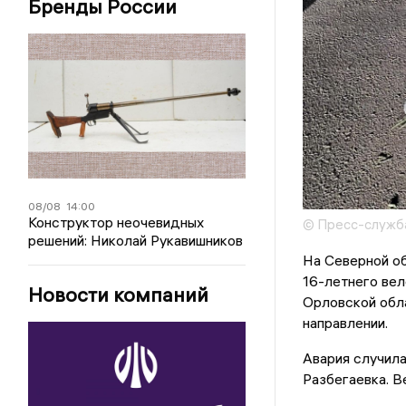
Бренды России
08/08
14:00
Конструктор неочевидных
© Пресс-служба
решений: Николай Рукавишников
На Северной о
16-летнего ве
Новости компаний
Орловской обла
направлении.
Авария случила
Разбегаевка. В