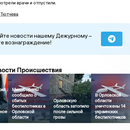
трели врачи и отпустили.
 Тютчева
йте новости нашему Дежурному –
е вознаграждение!
вости Происшествия
кий
Минобороны
сообщило о
В Орловской
сбитых
Орловскую
области
к
беспилотниках в
область затопило
уничтожены 14
яное
Орловской
после сильной
украинских
области
грозы
беспилотников