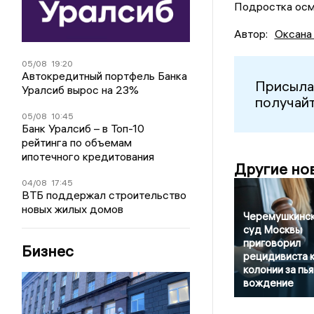
Подростка осмо
Автор:
Оксана
05/08
19:20
Автокредитный портфель Банка
Присыла
Уралсиб вырос на 23%
получайт
05/08
10:45
Банк Уралсиб – в Топ-10
рейтинга по объемам
ипотечного кредитования
Другие но
04/08
17:45
ВТБ поддержал строительство
новых жилых домов
Черемушкинс
суд Москвы
приговорил
Бизнес
рецидивиста 
колонии за пь
вождение