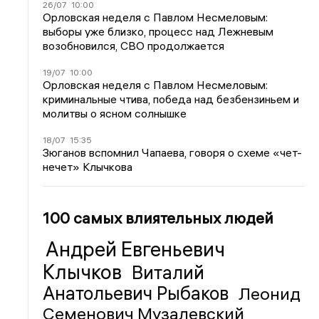
26/07
10:00
Орловская неделя с Павлом Несмеловым:
выборы уже близко, процесс над Лежневым
возобновился, СВО продолжается
19/07
10:00
Орловская неделя с Павлом Несмеловым:
криминальные чтива, победа над безбензиньем и
молитвы о ясном солнышке
18/07
15:35
Зюганов вспомнил Чапаева, говоря о схеме «чет-
нечет» Клычкова
100 самых влиятельных людей
Андрей Евгеньевич
Клычков
Виталий
Анатольевич Рыбаков
Леонид
Семенович Музалевский