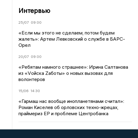
Интервью
25/07
09:00
«Если мы этого не сделаем, потом будем
жалеть»: Артем Левковский о службе в БАРС-
Орел
20/07
09:00
«Ребятам намного страшнее»: Ирина Салтанова
из «Vойска Zаботы» о новых вызовах для
волонтеров
15/06
14:30
«Гармаш нас вообще инопланетянами считал»:
Роман Киселев об орловских техно-жрецах,
праймериз ЕР и проблеме Центробанка