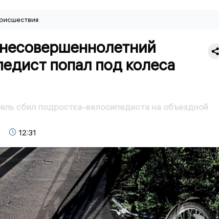
оисшествия
 несовершеннолетний
едист попал под колеса
ель сбил подростка-велосипедиста на объездной
12:31