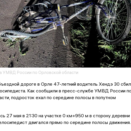
 УМВД России по Орловской области
бъездной дороге в Орле 47-летний водитель Хендэ 30 сбил
лосипедиста. Как сообщили в пресс-службе УМВД России п
сти, подросток ехал по середине полосы в попутном
сь 27 мая в 21:30 на участке 0 км+950 м в сторону деревни
елосипедист двигался прямо по середине полосы движения.