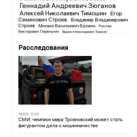
Геннадий Андреевич Зюганов
Алексей Николаевич Тимошин
Егор
Семенович Строев
Владимир Владимирович
Строев
Михаил Васильевич Вдовин
Руслан
Викторович Перелыгин
Вадим Александрович Тарасов
Расследования
16/09
11:20
СМИ: чемпион мира Трояновский может стать
фигурантом дела о мошенничестве