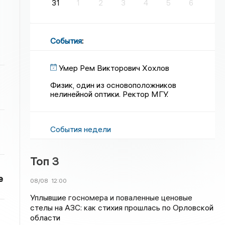
31
1
2
3
4
5
6
События
:
Умер Рем Викторович Хохлов
Физик, один из основоположников
нелинейной оптики. Ректор МГУ.
События недели
Топ 3
е
08/08
12:00
Уплывшие госномера и поваленные ценовые
стелы на АЗС: как стихия прошлась по Орловской
области