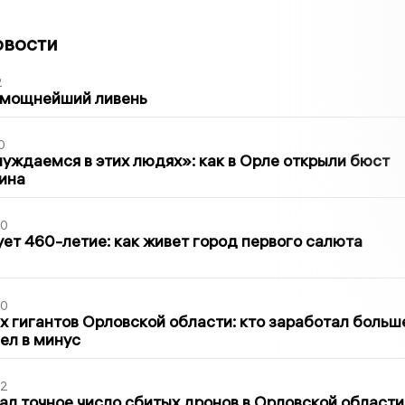
овости
2
 мощнейший ливень
0
уждаемся в этих людях»: как в Орле открыли бюст
ина
30
ет 460-летие: как живет город первого салюта
30
х гигантов Орловской области: кто заработал больш
шел в минус
02
ал точное число сбитых дронов в Орловской области