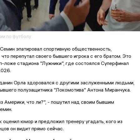
ии по футболу
Семин эпатировал спортивную общественность,
 что перепутал своего бывшего игрока с его братом. Это
п-ложе стадиона "Лужники", где состоялся Суперфинал
2026.
данин Орла здоровался с другими заслуженными людьми,
бывшего полузащитника "Локомотива" Антона Миранчука.
з Америки, что ли?", - пошутил над своим бывшим
емин.
 оценил юмор и предложил тренеру угадать, кого из
цов он видит прямо сейчас.