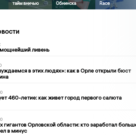
тайм вничью
Обнинска
Race
овости
2
 мощнейший ливень
0
уждаемся в этих людях»: как в Орле открыли бюст
ина
30
ет 460-летие: как живет город первого салюта
30
х гигантов Орловской области: кто заработал больш
шел в минус