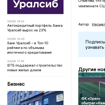
Отметим, что б
чемпионате СШ
05/08
19:20
Автор:
Несмел
Автокредитный портфель Банка
Уралсиб вырос на 23%
05/08
10:45
Подписы
Банк Уралсиб – в Топ-10
узнавать
рейтинга по объемам
ипотечного кредитования
04/08
17:45
ВТБ поддержал строительство
Другие но
новых жилых домов
Бизнес
ФК «Орел»
обыграл «Ква