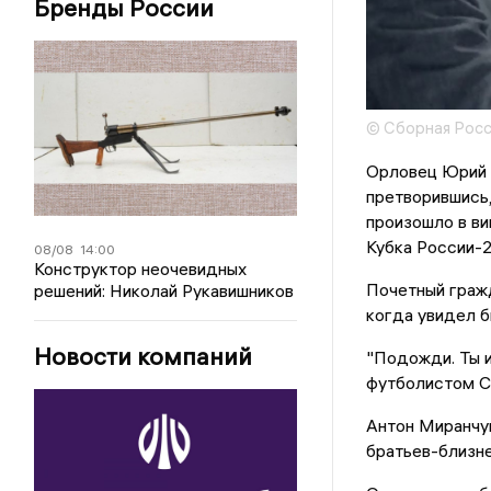
Бренды России
© Сборная Росс
Орловец Юрий 
претворившись,
произошло в ви
Кубка России-
08/08
14:00
Конструктор неочевидных
Почетный граж
решений: Николай Рукавишников
когда увидел 
Новости компаний
"Подожди. Ты и
футболистом С
Антон Миранчук
братьев-близне