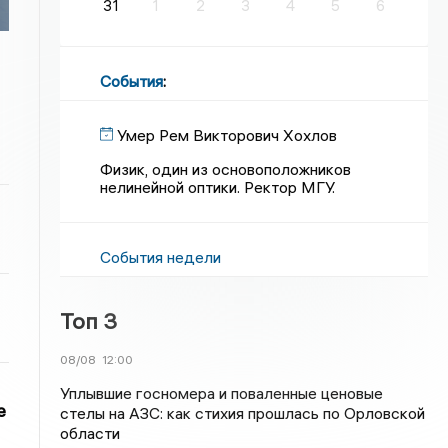
31
1
2
3
4
5
6
События
:
Умер Рем Викторович Хохлов
Физик, один из основоположников
нелинейной оптики. Ректор МГУ.
События недели
Топ 3
08/08
12:00
Уплывшие госномера и поваленные ценовые
е
стелы на АЗС: как стихия прошлась по Орловской
области