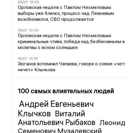
26/07
10:00
Орловская неделя с Павлом Несмеловым:
выборы уже близко, процесс над Лежневым
возобновился, СВО продолжается
19/07
10:00
Орловская неделя с Павлом Несмеловым:
криминальные чтива, победа над безбензиньем и
молитвы о ясном солнышке
18/07
15:35
Зюганов вспомнил Чапаева, говоря о схеме «чет-
нечет» Клычкова
100 самых влиятельных людей
Андрей Евгеньевич
Клычков
Виталий
Анатольевич Рыбаков
Леонид
Семенович Музалевский