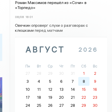
Роман Максимов перешёл из «Сочи» в
«Торпедо»
08/08
18:01
Овечкин опроверг слухи о разговорах с
клюшками перед матчами
АВГУСТ
2026
Пн
Вт
Ср
Чт
Пт
Сб
Вс
27
28
29
30
31
1
2
3
4
5
6
7
8
9
10
11
12
13
14
15
16
17
18
19
20
21
22
23
24
25
26
27
28
29
30