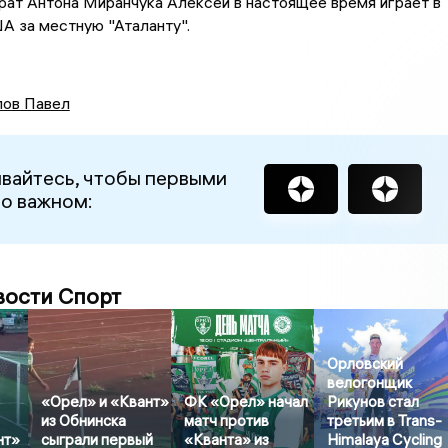
рат Антона Миранчука Алексей в настоящее время играет в
А за местную "Аталанту".
ов Павел
вайтесь, чтобы первыми
 о важном:
вости Спорт
Орловский
велогонщик
«Орел» и «Квант»
ФК «Орел» начал
Рикунов стал
из Обнинска
матч против
третьим в Trans-
нт»
сыграли первый
«Кванта» из
Himalaya Cycling