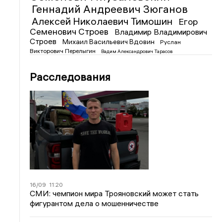
Геннадий Андреевич Зюганов
Алексей Николаевич Тимошин
Егор
Семенович Строев
Владимир Владимирович
Строев
Михаил Васильевич Вдовин
Руслан
Викторович Перелыгин
Вадим Александрович Тарасов
Расследования
16/09
11:20
СМИ: чемпион мира Трояновский может стать
фигурантом дела о мошенничестве