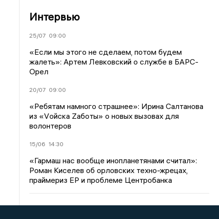
Интервью
25/07
09:00
«Если мы этого не сделаем, потом будем
жалеть»: Артем Левковский о службе в БАРС-
Орел
20/07
09:00
«Ребятам намного страшнее»: Ирина Салтанова
из «Vойска Zаботы» о новых вызовах для
волонтеров
15/06
14:30
«Гармаш нас вообще инопланетянами считал»:
Роман Киселев об орловских техно-жрецах,
праймериз ЕР и проблеме Центробанка