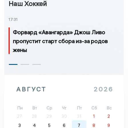
Наш Хоккей
17:31
Форвард «Авангарда» Джош Ливо
пропустит старт сбора из-за родов
жены
АВГУСТ
2026
Пн
Вт
Ср
Чт
Пт
Сб
Вс
27
28
29
30
31
1
2
3
4
5
6
7
8
9