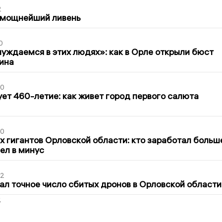
2
 мощнейший ливень
0
уждаемся в этих людях»: как в Орле открыли бюст
ина
30
ет 460-летие: как живет город первого салюта
30
х гигантов Орловской области: кто заработал больш
шел в минус
02
ал точное число сбитых дронов в Орловской области
2