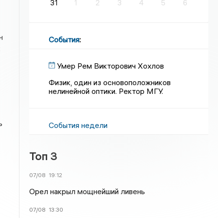
31
1
2
3
4
5
6
н
События
:
к
Умер Рем Викторович Хохлов
Физик, один из основоположников
нелинейной оптики. Ректор МГУ.
ь
События недели
Топ 3
07/08
19:12
Орел накрыл мощнейший ливень
07/08
13:30