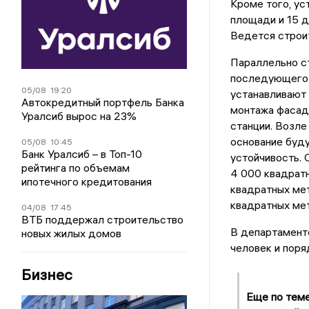
Кроме того, ус
площади и 15 д
Ведется строи
Параллельно с
последующего 
05/08
19:20
устанавливают 
Автокредитный портфель Банка
монтажа фасад
Уралсиб вырос на 23%
станции. Возле
основание буду
05/08
10:45
Банк Уралсиб – в Топ-10
устойчивость. 
рейтинга по объемам
4 000 квадратн
ипотечного кредитования
квадратных мет
квадратных мет
04/08
17:45
ВТБ поддержал строительство
В департаменте
новых жилых домов
человек и поря
Бизнес
Еще по тем