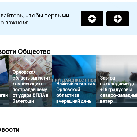
вайтесь, чтобы первыми
 о важном:
вости Общество
Орловская
область выплатит
Завтра
компенсацию
Важные новости в
похолодание до
пострадавшему
Орловской
+16 градусов и
аган
от удара БПЛА в
области за
северо-западны
Залегощи
вчерашний день
ветер
овости