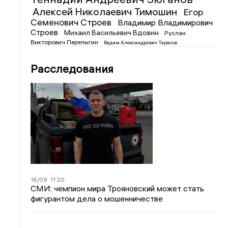
Алексей Николаевич Тимошин
Егор
Семенович Строев
Владимир Владимирович
Строев
Михаил Васильевич Вдовин
Руслан
Викторович Перелыгин
Вадим Александрович Тарасов
Расследования
16/09
11:20
СМИ: чемпион мира Трояновский может стать
фигурантом дела о мошенничестве