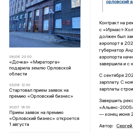
орловский 
Контракт на ре
с «Ирмаст-Хол
должен был зак
аэропорт в 202
губернатор Анд
аэропорта начн
06/08
20:00
«Дочка» «Мираторга»
завершила и с 
подарила землю Орловской
области
С сентября 202
зарплату. С но
03/08
12:30
зарплаты строи
Стартовал прием заявок на
премию «Орловский бизнес»
Завершить рек
«Альянс-2005».
30/07
16:30
Прием заявок на премию
— конец июня 
«Орловский бизнес» откроется
1 августа
Автор:
Сергей