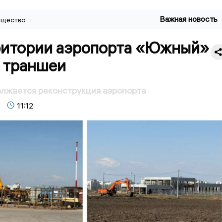
Важная новость
щество
ритории аэропорта «Южный»
 траншеи
лжается реконструкция аэропорта
11:12