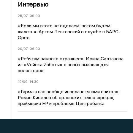
Интервью
25/07
09:00
«Если мы этого не сделаем, потом будем
жалеть»: Артем Левковский о службе в БАРС-
Орел
20/07
09:00
«Ребятам намного страшнее»: Ирина Салтанова
из «Vойска Zаботы» о новых вызовах для
волонтеров
15/06
14:30
«Гармаш нас вообще инопланетянами считал»:
Роман Киселев об орловских техно-жрецах,
праймериз ЕР и проблеме Центробанка