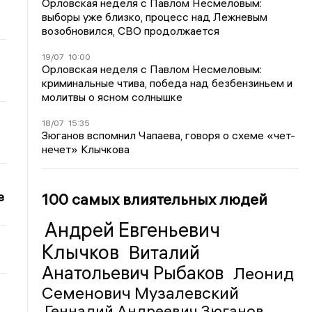
Орловская неделя с Павлом Несмеловым:
выборы уже близко, процесс над Лежневым
возобновился, СВО продолжается
19/07
10:00
Орловская неделя с Павлом Несмеловым:
криминальные чтива, победа над безбензиньем и
молитвы о ясном солнышке
18/07
15:35
Зюганов вспомнил Чапаева, говоря о схеме «чет-
нечет» Клычкова
е
100 самых влиятельных людей
Андрей Евгеньевич
Клычков
Виталий
Анатольевич Рыбаков
Леонид
Семенович Музалевский
Геннадий Андреевич Зюганов