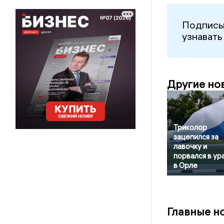
Подписы
узнавать
Другие но
Триколор
зацепился за
лавочку и
порвался в ур
в Орле
Главные н