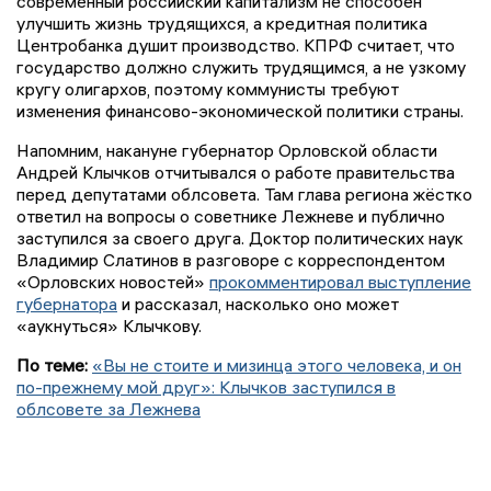
современный российский капитализм не способен
улучшить жизнь трудящихся, а кредитная политика
Центробанка душит производство. КПРФ считает, что
государство должно служить трудящимся, а не узкому
кругу олигархов, поэтому коммунисты требуют
изменения финансово-экономической политики страны.
Напомним, накануне губернатор Орловской области
Андрей Клычков отчитывался о работе правительства
перед депутатами облсовета. Там глава региона жёстко
ответил на вопросы о советнике Лежневе и публично
заступился за своего друга. Доктор политических наук
Владимир Слатинов в разговоре с корреспондентом
«Орловских новостей»
прокомментировал выступление
губернатора
и рассказал, насколько оно может
«аукнуться» Клычкову.
По теме:
«Вы не стоите и мизинца этого человека, и он
по-прежнему мой друг»: Клычков заступился в
облсовете за Лежнева