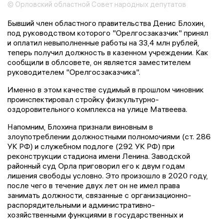
© Орловский областной Совет народных депутатов
Бывший член областного правительства Денис Блохин,
под руководством которого "Орелгосзаказчик" принял
и оплатил невыполненные работы на 33,4 млн рублей,
теперь получил должность в казенном учреждении. Как
сообщили в облсовете, он является заместителем
руководителем "Орелгосзаказчика".
Именно в этом качестве судимый в прошлом чиновник
проинспектировал стройку физкультурно-
оздоровительного комплекса на улице Матвеева.
Напомним, Блохина признали виновным в
злоупотреблении должностными полномочиями (ст. 286
УК РФ) и служебном подлоге (292 УК РФ) при
реконструкции стадиона имени Ленина. Заводской
районный суд Орла приговорил его к двум годам
лишения свободы условно. Это произошло в 2020 году,
после чего в течение двух лет он не имел права
занимать должности, связанные с организационно-
распорядительными и административно-
хозяйственными функциями в государственных и