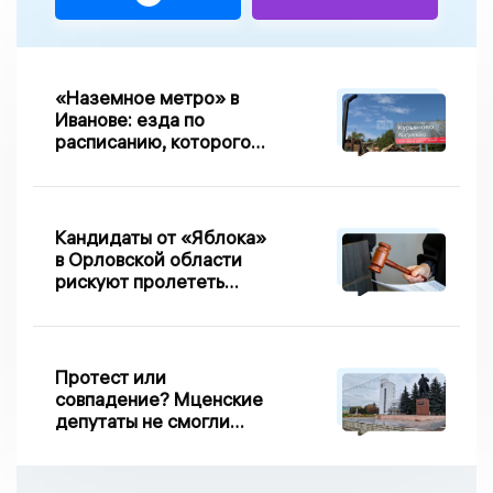
«Наземное метро» в
Иванове: езда по
расписанию, которого
нет, и станции, до
которых нельзя доехать
Кандидаты от «Яблока»
в Орловской области
рискуют пролететь
мимо выборов
Протест или
совпадение? Мценские
депутаты не смогли
проголосовать за новый
порядок избрания мэра