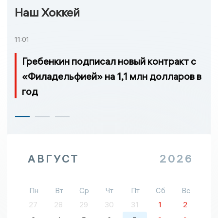
Наш Хоккей
11:01
Гребенкин подписал новый контракт с
«Филадельфией» на 1,1 млн долларов в
год
АВГУСТ
2026
Пн
Вт
Ср
Чт
Пт
Сб
Вс
27
28
29
30
31
1
2