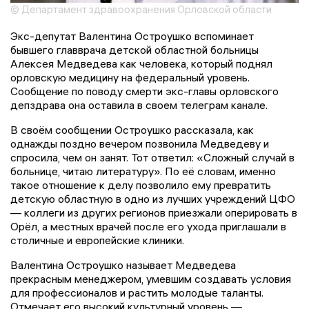
© Департамент здравоохранения Орловской области
Экс-депутат Валентина Остроушко вспоминает
бывшего главврача детской областной больницы
Алексея Медведева как человека, который поднял
орловскую медицину на федеральный уровень.
Сообщение по поводу смерти экс-главы орловского
депздрава она оставила в своем телеграм канале.
В своём сообщении Остроушко рассказала, как
однажды поздно вечером позвонила Медведеву и
спросила, чем он занят. Тот ответил: «Сложный случай в
больнице, читаю литературу». По её словам, именно
такое отношение к делу позволило ему превратить
детскую областную в одно из лучших учреждений ЦФО
— коллеги из других регионов приезжали оперировать в
Орёл, а местных врачей после его ухода приглашали в
столичные и европейские клиники.
Валентина Остроушко называет Медведева
прекрасным менеджером, умевшим создавать условия
для профессионалов и растить молодые таланты.
Отмечает его высокий культурный уровень —