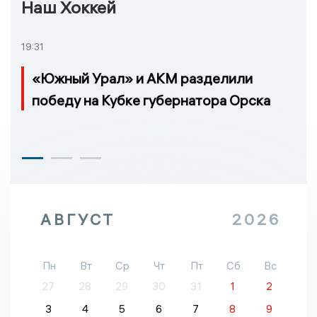
Наш Хоккей
19:31
«Южный Урал» и АКМ разделили
победу на Кубке губернатора Орска
АВГУСТ
2026
Пн
Вт
Ср
Чт
Пт
Сб
Вс
27
28
29
30
31
1
2
3
4
5
6
7
8
9