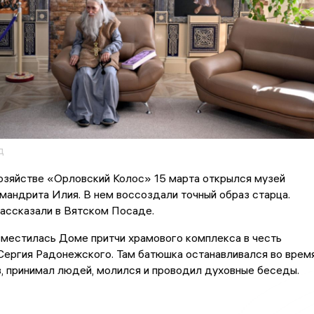
д
озяйстве «Орловский Колос» 15 марта открылся музей
мандрита Илия. В нем воссоздали точный образ старца.
ассказали в Вятском Посаде.
зместилась Доме притчи храмового комплекса в честь
Сергия Радонежского. Там батюшка останавливался во врем
, принимал людей, молился и проводил духовные беседы.