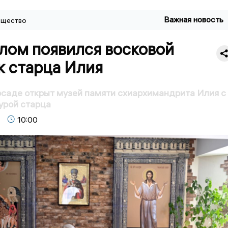
Важная новость
щество
лом появился восковой
к старца Илия
саде открыт музей памяти схиархимандрита Илия с
урой старца
10:00