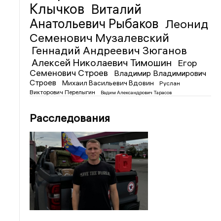
Клычков
Виталий
Анатольевич Рыбаков
Леонид
Семенович Музалевский
Геннадий Андреевич Зюганов
Алексей Николаевич Тимошин
Егор
Семенович Строев
Владимир Владимирович
Строев
Михаил Васильевич Вдовин
Руслан
Викторович Перелыгин
Вадим Александрович Тарасов
Расследования