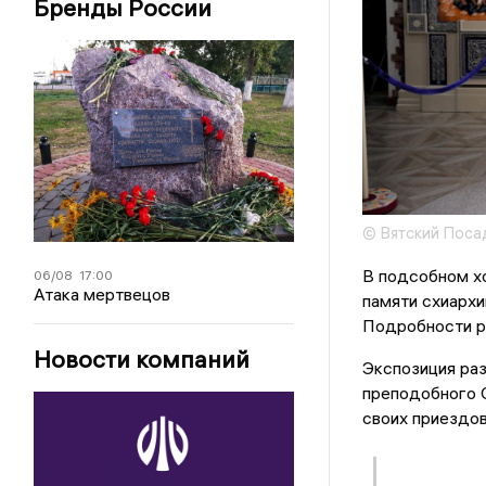
Бренды России
© Вятский Поса
В подсобном х
06/08
17:00
Атака мертвецов
памяти схиархи
Подробности р
Новости компаний
Экспозиция ра
преподобного 
своих приездов