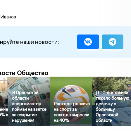
 Иванов
ируйте наши новости:
вости Общество
В Орловской
ДПС доставили
области
тяжело больную
энергомастер
Расходы россиян
девочку в
ание
пойман на взятке
на спорт за
больницу
0% в
за сокрытие
полгода выросли
Орловской
нарушения
на 40%
области