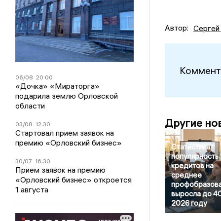
Автор:
Сергей
Коммент
06/08
20:00
«Дочка» «Мираторга»
подарила землю Орловской
области
Другие но
03/08
12:30
Стартовал прием заявок на
премию «Орловский бизнес»
Статистика:
популярность
30/07
16:30
кредитов на
Прием заявок на премию
среднее
«Орловский бизнес» откроется
профобразов
1 августа
выросла до 4
2026 году