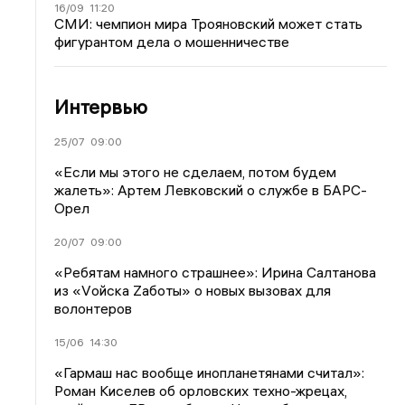
16/09
11:20
СМИ: чемпион мира Трояновский может стать
фигурантом дела о мошенничестве
Интервью
25/07
09:00
«Если мы этого не сделаем, потом будем
жалеть»: Артем Левковский о службе в БАРС-
Орел
20/07
09:00
«Ребятам намного страшнее»: Ирина Салтанова
из «Vойска Zаботы» о новых вызовах для
волонтеров
15/06
14:30
«Гармаш нас вообще инопланетянами считал»:
Роман Киселев об орловских техно-жрецах,