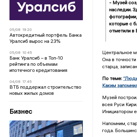
- Музей соз
наследии. З
фотографии,
которые с б
05/08
19:20
отметили в 
Автокредитный портфель Банка
Уралсиб вырос на 23%
Центральное ме
05/08
10:45
Банк Уралсиб – в Топ-10
Она в точности
рейтинга по объемам
старца, записан
ипотечного кредитования
По теме:
“Люди
04/08
17:45
Каким запомни
ВТБ поддержал строительство
новых жилых домов
Музей построи
всея Руси Кири
Бизнес
Инициатором ег
Напомним, стар
года. Большинс