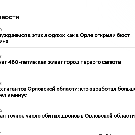
овости
0
уждаемся в этих людях»: как в Орле открыли бюст
ина
30
ет 460-летие: как живет город первого салюта
30
х гигантов Орловской области: кто заработал больш
шел в минус
02
ал точное число сбитых дронов в Орловской области
0