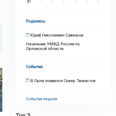
31
1
2
3
4
5
6
Родились
:
Юрий Николаевич Савенков
Начальник УМВД России по
Орловской области
События
:
В Орле появился Сквер Танкистов
События недели
Топ 3