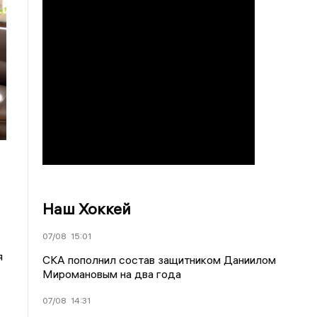
Наш Хоккей
07/08
15:01
я
СКА пополнил состав защитником Даниилом
Миромановым на два года
07/08
14:31