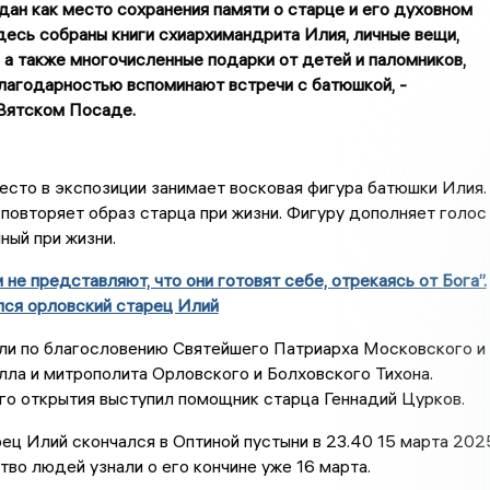
дан как место сохранения памяти о старце и его духовном
десь собраны книги схиархимандрита Илия, личные вещи,
 а также многочисленные подарки от детей и паломников,
лагодарностью вспоминают встречи с батюшкой, -
Вятском Посаде.
сто в экспозиции занимает восковая фигура батюшки Илия.
 повторяет образ старца при жизни. Фигуру дополняет голос
ный при жизни.
 не представляют, что они готовят себе, отрекаясь от Бога”.
лся орловский старец Илий
ли по благословению Святейшего Патриарха Московского и
лла и митрополита Орловского и Болховского Тихона.
о открытия выступил помощник старца Геннадий Цурков.
ец Илий скончался в Оптиной пустыни в 23.40 15 марта 202
тво людей узнали о его кончине уже 16 марта.